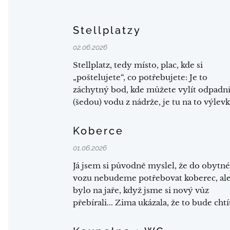
Stellplatzy
02.06.2026
Stellplatz, tedy místo, plac, kde si
„poštelujete“, co potřebujete: Je to
záchytný bod, kde můžete vylít odpadn
(šedou) vodu z nádrže, je tu na to výlevk
aby ta voda tekla do kanalizace a ne ně
do potoka, dále tu můžete vylít
Koberce
záchodovou kazetu. Také si tu můžete
01.06.2026
doplnit čistou vodu do nádrže a dobít
elektřinu.
Já jsem si původně myslel, že do obytn
vozu nebudeme potřebovat koberec, ale
bylo na jaře, když jsme si nový vůz
přebírali... Zima ukázala, že to bude chtí
koberec, od podlahy je zima.