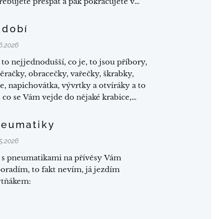
řebujete přespat a pak pokračujete v
tě.
ádobí
6.2026
 to nejjednodušší, co je, to jsou příbory,
ěračky, obracečky, vařečky, škrabky,
e, napichovátka, vývrtky a otvíráky a to
, co se Vám vejde do nějaké krabice,
ud jedete jakýmkoliv povozem, ať už
orovým nebo taženým koňmi či voly
neumatiky
 Pokud pak máte už lépe vybavenou
5.2026
ávku, přívěs nebo obytňák, tady už
e šuplík na tyto věci a...
 s pneumatikami na přívěsy Vám
oradím, to fakt nevím, já jezdím
tňákem: