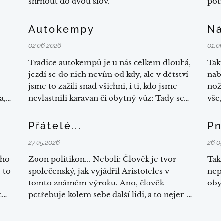
shrnout do dvou slov.
pot
ces
Autokempy
N
02.06.2026
01.0
Tradice autokempů je u nás celkem dlouhá,
Tak
jezdí se do nich nevím od kdy, ale v dětství
nab
í
jsme to zažili snad všichni, i ti, kdo jsme
nož
a,
nevlastnili karavan či obytný vůz: Tady se
vše
kam
dá buď spát v chatce, či si postavit stan.
pok
mot
Přátelé...
P
8-)
27.05.2026
26.0
dod
bud
ého
Zoon politikon... Neboli: Člověk je tvor
Tak
 to
společenský, jak vyjádřil Aristoteles v
nep
tomto známém výroku. Ano, člověk
oby
t
potřebuje kolem sebe další lidi, a to nejen v
obchodě, kdo mu prodá chleba, v
nemocnici, kdo ho ošetří, na silnici, kdo mu