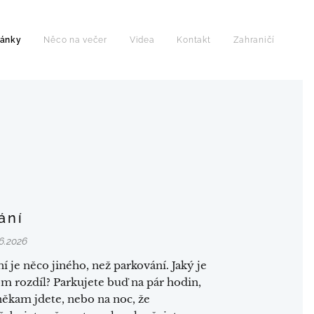
lánky
Něco na večer
Videa
Kontakt
Zahraničí
ání
6.2026
ní je něco jiného, než parkování. Jaký je
om rozdíl? Parkujete buď na pár hodin,
někam jdete, nebo na noc, že