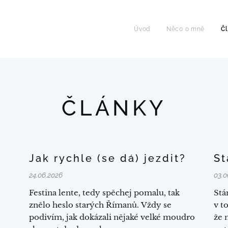
Úvod
Něco o mně
Č
ČLÁNKY
Jak rychle (se dá) jezdit?
St
24.06.2026
03.0
Festina lente, tedy spěchej pomalu, tak
Stá
znělo heslo starých Římanů. Vždy se
v t
podivím, jak dokázali nějaké velké moudro
že 