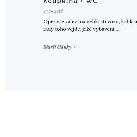
Koupelna + WC
24.05.2026
Opět vše záleží na velikosti vozu, kolik s
tady toho vejde, jaké vybavení...
Starší články
Vytvořte si webové stránky zdarma!