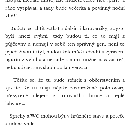
naopak hledáte místo, kde můžete celou noc „pařit“ a
ráno vyspávat, a tady bude večerka a povinný noční
klid?!
Budete se chtít setkat s dalšími karavaňáky, abyste
byli „mezi svými“ tady budou ti, co to mají z
půjčovny a nemají v sobě ten správný gen, není to
jejich životní styl, budou kolem Vás chodit s výrazem
figurín z výlohy a nebude s nimi možné navázat řeč,
nebo udržet smysluplnou konverzaci.
Těšíte se, že tu bude stánek s občerstvením a
zjistíte, že tu mají nějaké rozmražené polotovary
přesycené olejem z fritovacího hrnce a teplé
lahváče...
Sprchy a WC mohou být v hrůzném stavu a poteče
studená voda.