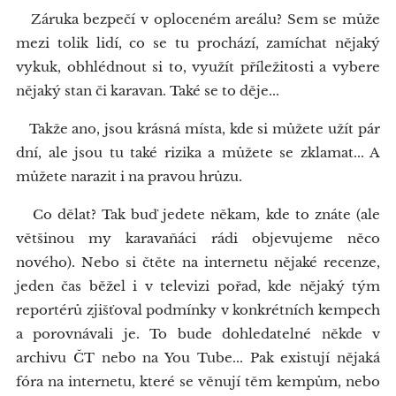
Záruka bezpečí v oploceném areálu? Sem se může
mezi tolik lidí, co se tu prochází, zamíchat nějaký
vykuk, obhlédnout si to, využít příležitosti a vybere
nějaký stan či karavan. Také se to děje...
Takže ano, jsou krásná místa, kde si můžete užít pár
dní, ale jsou tu také rizika a můžete se zklamat... A
můžete narazit i na pravou hrůzu.
Co dělat? Tak buď jedete někam, kde to znáte (ale
většinou my karavaňáci rádi objevujeme něco
nového). Nebo si čtěte na internetu nějaké recenze,
jeden čas běžel i v televizi pořad, kde nějaký tým
reportérů zjišťoval podmínky v konkrétních kempech
a porovnávali je. To bude dohledatelné někde v
archivu ČT nebo na You Tube... Pak existují nějaká
fóra na internetu, které se věnují těm kempům, nebo