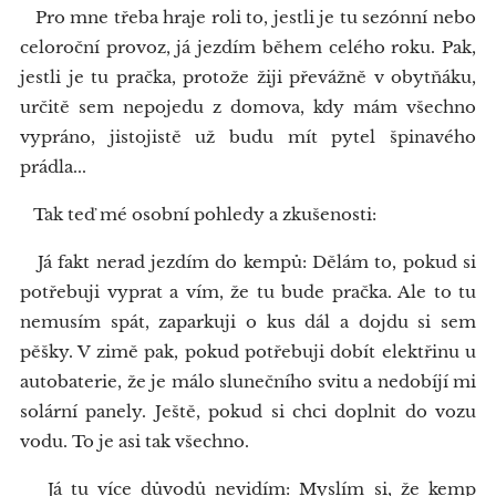
Pro mne třeba hraje roli to, jestli je tu sezónní nebo
celoroční provoz, já jezdím během celého roku. Pak,
jestli je tu pračka, protože žiji převážně v obytňáku,
určitě sem nepojedu z domova, kdy mám všechno
vypráno, jistojistě už budu mít pytel špinavého
prádla...
Tak teď mé osobní pohledy a zkušenosti:
Já fakt nerad jezdím do kempů: Dělám to, pokud si
potřebuji vyprat a vím, že tu bude pračka. Ale to tu
nemusím spát, zaparkuji o kus dál a dojdu si sem
pěšky. V zimě pak, pokud potřebuji dobít elektřinu u
autobaterie, že je málo slunečního svitu a nedobíjí mi
solární panely. Ještě, pokud si chci doplnit do vozu
vodu. To je asi tak všechno.
Já tu více důvodů nevidím: Myslím si, že kemp