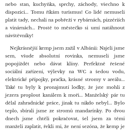
nebo stan, kuchyňka, sprchy, záchody, všechno k
dispozici... Tomu říkám turismus! Co lidé nemuseli
platit tady, nechali na pobřeží v rybárnách, pizzériích
a vinárnách... Prostě to městečko si umí natáhnout
návštěvníky!
Nejkrásnější kemp jsem zažil v Albánii: Najeli jsme
sem, všude absolutní rovinka, nemuseli jsme
popojíždět nebo dávat klíny. Perfektně řešené
sociální zařízení, výlevky na WC a šedou vodu,
elektrické přípojky, pračka, krásné stromy v areálu...
Také tu byly k pronajmutí loďky, že jste mohli z
jezera proplout kanálem k moři... Manželský pár tu
dělal zahradnické práce, jinak tu nikdo nebyl... Bylo
teplo, sbírali jsme ze stromů mandarínky. Po dvou
dnech jsme chtěli pokračovat, šel jsem za těmi
manželi zaplatit, řekli mi, že není sezóna, že kemp je