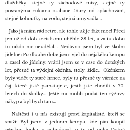
dlaždičky, stejné ty záchodové mísy, stejné ty
posranýma rukama osahané šňůry od splachování,
stejné kohoutky na vodu, stejná umyvadla...
Jako já mám rád retro, ale tohle už je fakt moc! Přeci
jen už od dob socialismu uběhlo 38 let, a za tu dobu
tu nikdo nic neudělal... Nedávno jsem byl ve školní
jídelně: Po dlouhé době jsem vjel do nějakého kempu
a zašel do jídelny. Vrátil jsem se v čase do dětských
let, přesně ta výdejní okénka, stoly, židle... Okénkem
byly vidět ty staré hrnce, byly tu přesně ty várnice na
čaj, které jistě pamatujete, jestli jste chodili v 70.
letech do školky... Ještě mi mohli podat ten rýžový
nákyp a byl bych tam...
Naštěstí i u nás existují praví kapitalisté, kteří se
snaží: Byl jsem v jednom kempu, kde pán koupil
nějakou louku, a vybudoval to tu od nuly: Dobrá