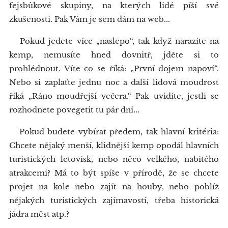
fejsbůkové skupiny, na kterých lidé píší své
zkušenosti. Pak Vám je sem dám na web...
Pokud jedete více „naslepo“, tak když narazíte na
kemp, nemusíte hned dovnitř, jděte si to
prohlédnout. Víte co se říká: „První dojem napoví“.
Nebo si zaplaťte jednu noc a další lidová moudrost
říká „Ráno moudřejší večera.“ Pak uvidíte, jestli se
rozhodnete povegetit tu pár dní...
Pokud budete vybírat předem, tak hlavní kritéria:
Chcete nějaký menší, klidnější kemp opodál hlavních
turistických letovisk, nebo něco velkého, nabitého
atrakcemi? Má to být spíše v přírodě, že se chcete
projet na kole nebo zajít na houby, nebo poblíž
nějakých turistických zajímavostí, třeba historická
jádra měst atp.?