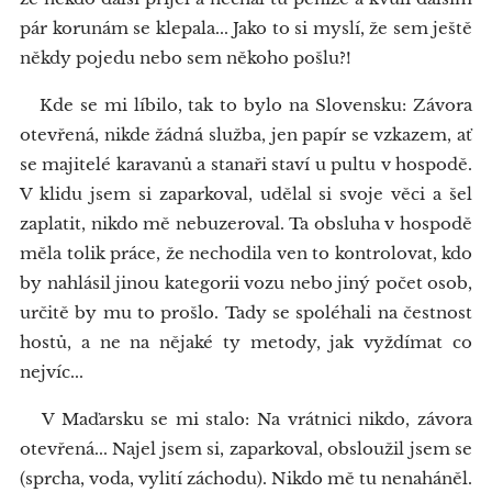
pár korunám se klepala... Jako to si myslí, že sem ještě
někdy pojedu nebo sem někoho pošlu?!
Kde se mi líbilo, tak to bylo na Slovensku: Závora
otevřená, nikde žádná služba, jen papír se vzkazem, ať
se majitelé karavanů a stanaři staví u pultu v hospodě.
V klidu jsem si zaparkoval, udělal si svoje věci a šel
zaplatit, nikdo mě nebuzeroval. Ta obsluha v hospodě
měla tolik práce, že nechodila ven to kontrolovat, kdo
by nahlásil jinou kategorii vozu nebo jiný počet osob,
určitě by mu to prošlo. Tady se spoléhali na čestnost
hostů, a ne na nějaké ty metody, jak vyždímat co
nejvíc...
V Maďarsku se mi stalo: Na vrátnici nikdo, závora
otevřená... Najel jsem si, zaparkoval, obsloužil jsem se
(sprcha, voda, vylití záchodu). Nikdo mě tu nenaháněl.