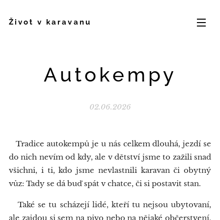
Život v karavanu
Autokempy
02.06.2026
Tradice autokempů je u nás celkem dlouhá, jezdí se
do nich nevím od kdy, ale v dětství jsme to zažili snad
všichni, i ti, kdo jsme nevlastnili karavan či obytný
vůz: Tady se dá buď spát v chatce, či si postavit stan.
Také se tu scházejí lidé, kteří tu nejsou ubytovaní,
ale zajdou si sem na pivo nebo na nějaké občerstvení,