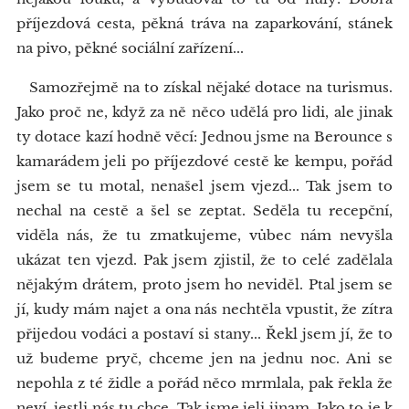
příjezdová cesta, pěkná tráva na zaparkování, stánek
na pivo, pěkné sociální zařízení...
Samozřejmě na to získal nějaké dotace na turismus.
Jako proč ne, když za ně něco udělá pro lidi, ale jinak
ty dotace kazí hodně věcí: Jednou jsme na Berounce s
kamarádem jeli po příjezdové cestě ke kempu, pořád
jsem se tu motal, nenašel jsem vjezd... Tak jsem to
nechal na cestě a šel se zeptat. Seděla tu recepční,
viděla nás, že tu zmatkujeme, vůbec nám nevyšla
ukázat ten vjezd. Pak jsem zjistil, že to celé zadělala
nějakým drátem, proto jsem ho neviděl. Ptal jsem se
jí, kudy mám najet a ona nás nechtěla vpustit, že zítra
přijedou vodáci a postaví si stany... Řekl jsem jí, že to
už budeme pryč, chceme jen na jednu noc. Ani se
nepohla z té židle a pořád něco mrmlala, pak řekla že
neví, jestli nás tu chce. Tak jsme jeli jinam. Jako to je k