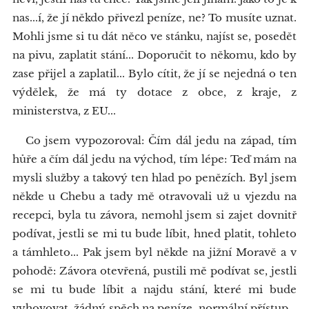
nas...í, že jí někdo přivezl peníze, ne? To musíte uznat.
Mohli jsme si tu dát něco ve stánku, najíst se, posedět
na pivu, zaplatit stání... Doporučit to někomu, kdo by
zase přijel a zaplatil... Bylo cítit, že jí se nejedná o ten
výdělek, že má ty dotace z obce, z kraje, z
ministerstva, z EU...
Co jsem vypozoroval: Čím dál jedu na západ, tím
hůře a čím dál jedu na východ, tím lépe: Teď mám na
mysli služby a takový ten hlad po penězích. Byl jsem
někde u Chebu a tady mě otravovali už u vjezdu na
recepci, byla tu závora, nemohl jsem si zajet dovnitř
podívat, jestli se mi tu bude líbit, hned platit, tohleto
a támhleto... Pak jsem byl někde na jižní Moravě a v
pohodě: Závora otevřená, pustili mě podívat se, jestli
se mi tu bude líbit a najdu stání, které mi bude
vyhovovat, žádný spěch na peníze, normální přístup...