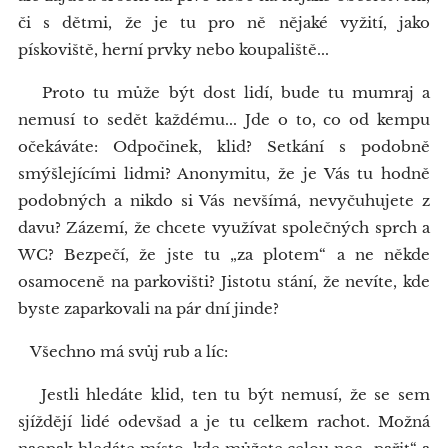
či s dětmi, že je tu pro ně nějaké vyžití, jako
pískoviště, herní prvky nebo koupaliště...
Proto tu může být dost lidí, bude tu mumraj a
nemusí to sedět každému... Jde o to, co od kempu
očekáváte: Odpočinek, klid? Setkání s podobně
smýšlejícími lidmi? Anonymitu, že je Vás tu hodně
podobných a nikdo si Vás nevšímá, nevyčuhujete z
davu? Zázemí, že chcete využívat společných sprch a
WC? Bezpečí, že jste tu „za plotem“ a ne někde
osamoceně na parkovišti? Jistotu stání, že nevíte, kde
byste zaparkovali na pár dní jinde?
Všechno má svůj rub a líc:
Jestli hledáte klid, ten tu být nemusí, že se sem
sjíždějí lidé odevšad a je tu celkem rachot. Možná