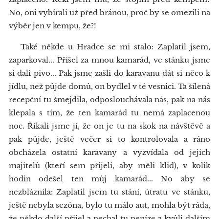
No, oni vybírali už před bránou, proč by se omezili na
výběr jen v kempu, že?!
Také někde u Hradce se mi stalo: Zaplatil jsem,
zaparkoval... Přišel za mnou kamarád, ve stánku jsme
si dali pivo... Pak jsme zašli do karavanu dát si něco k
jídlu, než půjde domů, on bydlel v té vesnici. Ta šílená
recepční tu šmejdila, odposlouchávala nás, pak na nás
klepala s tím, že ten kamarád tu nemá zaplacenou
noc. Říkali jsme jí, že on je tu na skok na návštěvě a
pak půjde, ještě večer si to kontrolovala a ráno
obcházela ostatní karavany a vyzvídala od jejich
majitelů (kteří sem přijeli, aby měli klid), v kolik
hodin odešel ten můj kamarád... No aby se
nezbláznila: Zaplatil jsem tu stání, útratu ve stánku,
ještě nebyla sezóna, bylo tu málo aut, mohla být ráda,
že někdo další přijel a nechal tu peníze a kvůli dalším