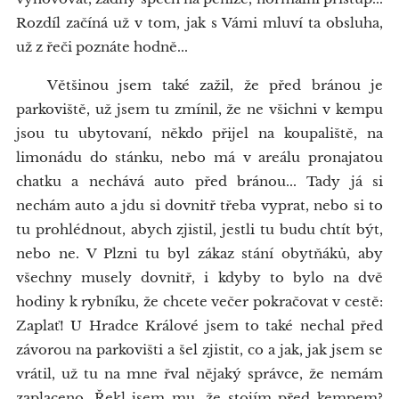
Rozdíl začíná už v tom, jak s Vámi mluví ta obsluha,
už z řeči poznáte hodně...
Většinou jsem také zažil, že před bránou je
parkoviště, už jsem tu zmínil, že ne všichni v kempu
jsou tu ubytovaní, někdo přijel na koupaliště, na
limonádu do stánku, nebo má v areálu pronajatou
chatku a nechává auto před bránou... Tady já si
nechám auto a jdu si dovnitř třeba vyprat, nebo si to
tu prohlédnout, abych zjistil, jestli tu budu chtít být,
nebo ne. V Plzni tu byl zákaz stání obytňáků, aby
všechny musely dovnitř, i kdyby to bylo na dvě
hodiny k rybníku, že chcete večer pokračovat v cestě:
Zaplať! U Hradce Králové jsem to také nechal před
závorou na parkovišti a šel zjistit, co a jak, jak jsem se
vrátil, už tu na mne řval nějaký správce, že nemám
zaplaceno. Řekl jsem mu, že stojím před kempem?