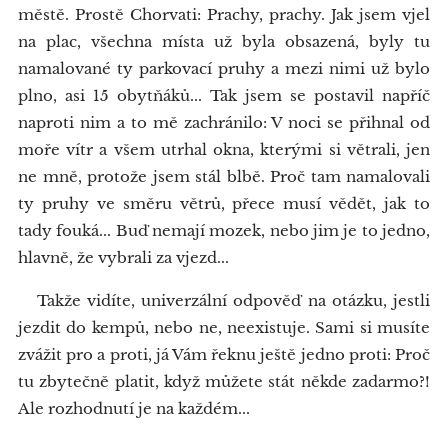
městě. Prostě Chorvati: Prachy, prachy. Jak jsem vjel
na plac, všechna místa už byla obsazená, byly tu
namalované ty parkovací pruhy a mezi nimi už bylo
plno, asi 15 obytňáků... Tak jsem se postavil napříč
naproti nim a to mě zachránilo: V noci se přihnal od
moře vítr a všem utrhal okna, kterými si větrali, jen
ne mně, protože jsem stál blbě. Proč tam namalovali
ty pruhy ve směru větrů, přece musí vědět, jak to
tady fouká... Buď nemají mozek, nebo jim je to jedno,
hlavně, že vybrali za vjezd...
Takže vidíte, univerzální odpověď na otázku, jestli
jezdit do kempů, nebo ne, neexistuje. Sami si musíte
zvážit pro a proti, já Vám řeknu ještě jedno proti: Proč
tu zbytečně platit, když můžete stát někde zadarmo?!
Ale rozhodnutí je na každém...