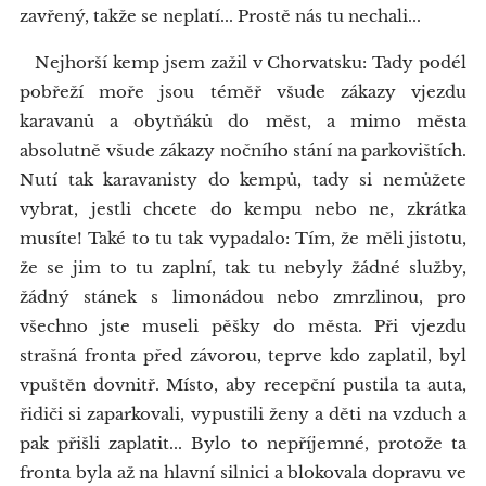
zavřený, takže se neplatí... Prostě nás tu nechali...
Nejhorší kemp jsem zažil v Chorvatsku: Tady podél
pobřeží moře jsou téměř všude zákazy vjezdu
karavanů a obytňáků do měst, a mimo města
absolutně všude zákazy nočního stání na parkovištích.
Nutí tak karavanisty do kempů, tady si nemůžete
vybrat, jestli chcete do kempu nebo ne, zkrátka
musíte! Také to tu tak vypadalo: Tím, že měli jistotu,
že se jim to tu zaplní, tak tu nebyly žádné služby,
žádný stánek s limonádou nebo zmrzlinou, pro
všechno jste museli pěšky do města. Při vjezdu
strašná fronta před závorou, teprve kdo zaplatil, byl
vpuštěn dovnitř. Místo, aby recepční pustila ta auta,
řidiči si zaparkovali, vypustili ženy a děti na vzduch a
pak přišli zaplatit... Bylo to nepříjemné, protože ta
fronta byla až na hlavní silnici a blokovala dopravu ve