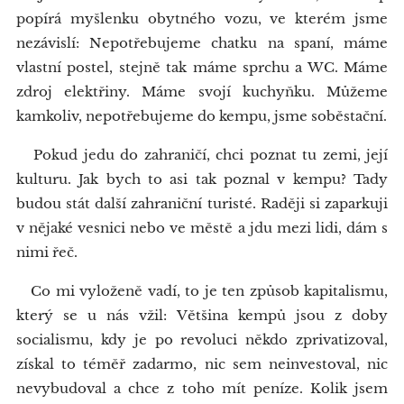
popírá myšlenku obytného vozu, ve kterém jsme
nezávislí: Nepotřebujeme chatku na spaní, máme
vlastní postel, stejně tak máme sprchu a WC. Máme
zdroj elektřiny. Máme svojí kuchyňku. Můžeme
kamkoliv, nepotřebujeme do kempu, jsme soběstační.
Pokud jedu do zahraničí, chci poznat tu zemi, její
kulturu. Jak bych to asi tak poznal v kempu? Tady
budou stát další zahraniční turisté. Raději si zaparkuji
v nějaké vesnici nebo ve městě a jdu mezi lidi, dám s
nimi řeč.
Co mi vyloženě vadí, to je ten způsob kapitalismu,
který se u nás vžil: Většina kempů jsou z doby
socialismu, kdy je po revoluci někdo zprivatizoval,
získal to téměř zadarmo, nic sem neinvestoval, nic
nevybudoval a chce z toho mít peníze. Kolik jsem