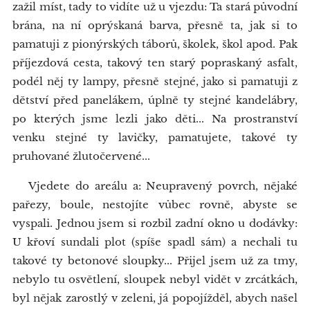
zažil míst, tady to vidíte už u vjezdu: Ta stará původní
brána, na ní oprýskaná barva, přesně ta, jak si to
pamatuji z pionýrských táborů, školek, škol apod. Pak
příjezdová cesta, takový ten starý popraskaný asfalt,
podél něj ty lampy, přesně stejné, jako si pamatuji z
dětství před panelákem, úplně ty stejné kandelábry,
po kterých jsme lezli jako děti... Na prostranství
venku stejné ty lavičky, pamatujete, takové ty
pruhované žlutočervené...
Vjedete do areálu a: Neupravený povrch, nějaké
pařezy, boule, nestojíte vůbec rovně, abyste se
vyspali. Jednou jsem si rozbil zadní okno u dodávky:
U křoví sundali plot (spíše spadl sám) a nechali tu
takové ty betonové sloupky... Přijel jsem už za tmy,
nebylo tu osvětlení, sloupek nebyl vidět v zrcátkách,
byl nějak zarostlý v zeleni, já popojížděl, abych našel