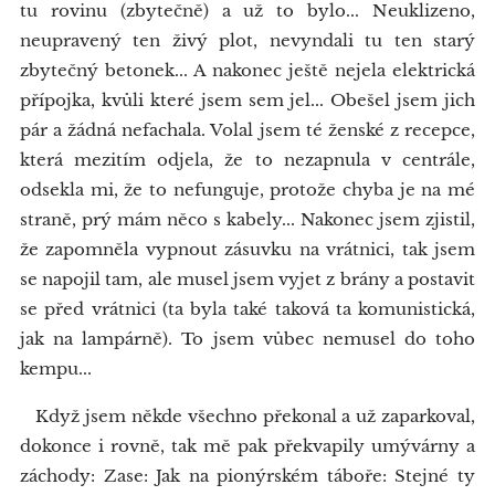
tu rovinu (zbytečně) a už to bylo... Neuklizeno,
neupravený ten živý plot, nevyndali tu ten starý
zbytečný betonek... A nakonec ještě nejela elektrická
přípojka, kvůli které jsem sem jel... Obešel jsem jich
pár a žádná nefachala. Volal jsem té ženské z recepce,
která mezitím odjela, že to nezapnula v centrále,
odsekla mi, že to nefunguje, protože chyba je na mé
straně, prý mám něco s kabely... Nakonec jsem zjistil,
že zapomněla vypnout zásuvku na vrátnici, tak jsem
se napojil tam, ale musel jsem vyjet z brány a postavit
se před vrátnici (ta byla také taková ta komunistická,
jak na lampárně). To jsem vůbec nemusel do toho
kempu...
Když jsem někde všechno překonal a už zaparkoval,
dokonce i rovně, tak mě pak překvapily umývárny a
záchody: Zase: Jak na pionýrském táboře: Stejné ty