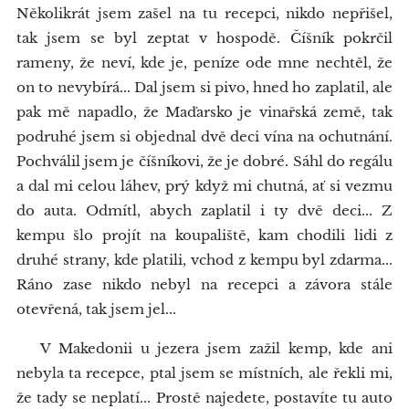
Několikrát jsem zašel na tu recepci, nikdo nepřišel,
tak jsem se byl zeptat v hospodě. Číšník pokrčil
rameny, že neví, kde je, peníze ode mne nechtěl, že
on to nevybírá... Dal jsem si pivo, hned ho zaplatil, ale
pak mě napadlo, že Maďarsko je vinařská země, tak
podruhé jsem si objednal dvě deci vína na ochutnání.
Pochválil jsem je číšníkovi, že je dobré. Sáhl do regálu
a dal mi celou láhev, prý když mi chutná, ať si vezmu
do auta. Odmítl, abych zaplatil i ty dvě deci... Z
kempu šlo projít na koupaliště, kam chodili lidi z
druhé strany, kde platili, vchod z kempu byl zdarma...
Ráno zase nikdo nebyl na recepci a závora stále
otevřená, tak jsem jel...
V Makedonii u jezera jsem zažil kemp, kde ani
nebyla ta recepce, ptal jsem se místních, ale řekli mi,
že tady se neplatí... Prostě najedete, postavíte tu auto