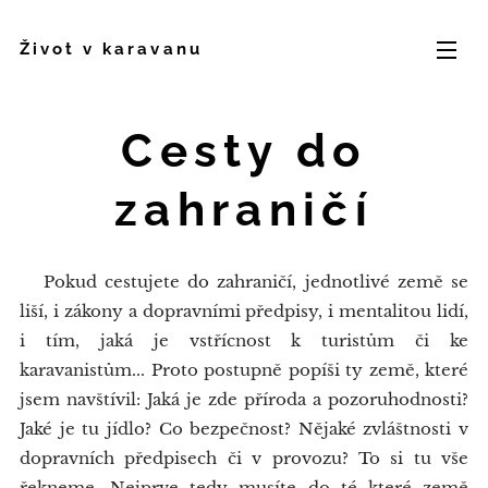
Život v karavanu
Cesty do
zahraničí
Pokud cestujete do zahraničí, jednotlivé země se
liší, i zákony a dopravními předpisy, i mentalitou lidí,
i tím, jaká je vstřícnost k turistům či ke
karavanistům... Proto postupně popíši ty země, které
jsem navštívil: Jaká je zde příroda a pozoruhodnosti?
Jaké je tu jídlo? Co bezpečnost? Nějaké zvláštnosti v
dopravních předpisech či v provozu? To si tu vše
řekneme. Nejprve tedy musíte do té které země