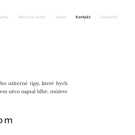
lánky
Něco na večer
Videa
Kontakt
Zahraničí
o užitečné tipy, které bych
sem něco napsal blbě, můžete
om