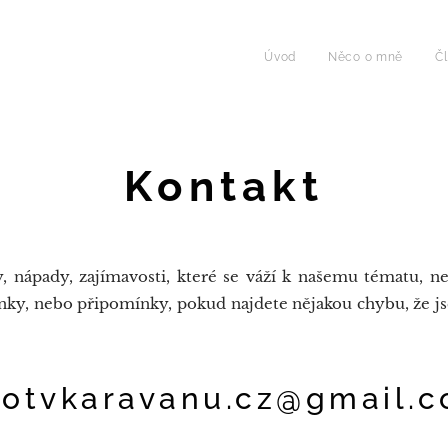
Úvod
Něco o mně
Č
Kontakt
nápady, zajímavosti, které se váží k našemu tématu, neb
ánky, nebo připomínky, pokud najdete nějakou chybu, že j
ravanu.cz@gmail.c