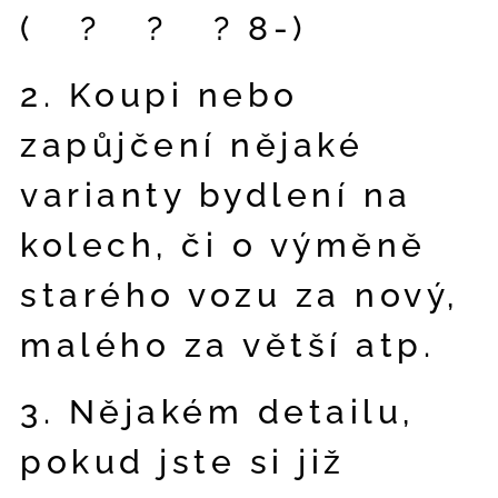
(🚜?🚑?🦽? 8-)
2. Koupi nebo
zapůjčení nějaké
varianty bydlení na
kolech, či o výměně
starého vozu za nový,
malého za větší atp.
3. Nějakém detailu,
pokud jste si již