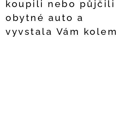
koupili nebo půjčili
obytné auto a
vyvstala Vám kolem
jeho provozu nějaká
otázka.
NEJNOVĚJŠÍ ČLÁNKY
Pojištění
24.06.2026