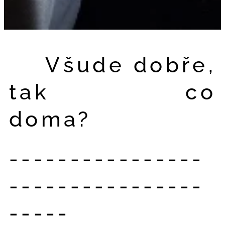
Všude dobře,
tak co
doma? 🤓
----------------
----------------
-----