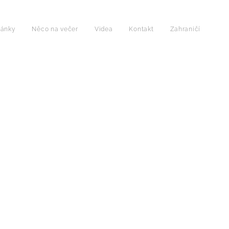
lánky
Něco na večer
Videa
Kontakt
Zahraničí