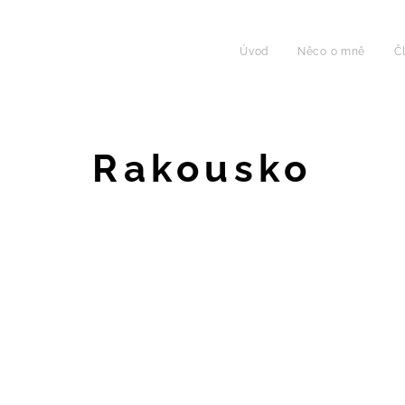
Úvod
Něco o mně
Č
Rakousko