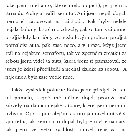
také jsem měl auto, které mělo odpich), jel jsem z
Brna do Prahy a „valil jsem to“. Ani jsem nepil, abych
nemusel zastavovat na záchod... Pak byly někde
nějaké kolony, které mě zdržely, pak se tam vzájemně
předjížděly kamióny, že nešlo levým pruhem předjet
pomalejší auta, pak zase něco, a v Praze, když jsem
stál na nějakém semaforu, tak ve zpětném zrcátku za
sebou jsem viděl ta auta, která jsem si pamatoval, že
jsem je kdesi předjížděl a nechal daleko za sebou... A
najednou byla zase vedle mne.
Takže výsledek pokusu: Koho jsem předjel, že ten
jel pomalu, stejně mě někde dojel, protože mě
zdržely na dálnici nějaké situace, které jsem nemohl
ovlivnit. Oproti pomalejším autům já musel mít větší
spotřebu, jak jsem na to dupal, byl jsem více napjatý,
jak jsem ve větší rychlosti musel reagovat na