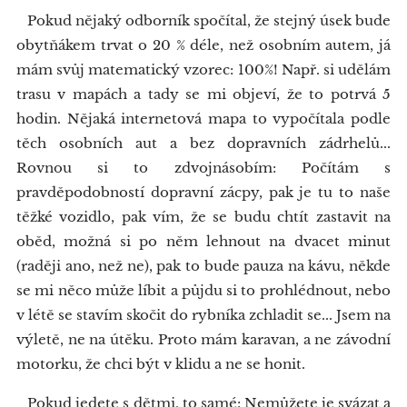
Pokud nějaký odborník spočítal, že stejný úsek bude
obytňákem trvat o 20 % déle, než osobním autem, já
mám svůj matematický vzorec: 100%! Např. si udělám
trasu v mapách a tady se mi objeví, že to potrvá 5
hodin. Nějaká internetová mapa to vypočítala podle
těch osobních aut a bez dopravních zádrhelů...
Rovnou si to zdvojnásobím: Počítám s
pravděpodobností dopravní zácpy, pak je tu to naše
těžké vozidlo, pak vím, že se budu chtít zastavit na
oběd, možná si po něm lehnout na dvacet minut
(raději ano, než ne), pak to bude pauza na kávu, někde
se mi něco může líbit a půjdu si to prohlédnout, nebo
v létě se stavím skočit do rybníka zchladit se... Jsem na
výletě, ne na útěku. Proto mám karavan, a ne závodní
motorku, že chci být v klidu a ne se honit.
Pokud jedete s dětmi, to samé: Nemůžete je svázat a