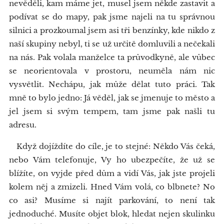
nevěděli, kam máme jet, musel jsem někde zastavit a
podívat se do mapy, pak jsme najeli na tu správnou
silnici a prozkoumal jsem asi tři benzínky, kde nikdo z
naší skupiny nebyl, ti se už určitě domluvili a nečekali
na nás. Pak volala manželce ta průvodkyně, ale vůbec
se neorientovala v prostoru, neuměla nám nic
vysvětlit. Nechápu, jak může dělat tuto práci. Tak
mně to bylo jedno: Já věděl, jak se jmenuje to město a
jel jsem si svým tempem, tam jsme pak našli tu
adresu.
Když dojíždíte do cíle, je to stejné: Někdo Vás čeká,
nebo Vám telefonuje, Vy ho ubezpečíte, že už se
blížíte, on vyjde před dům a vidí Vás, jak jste projeli
kolem něj a zmizeli. Hned Vám volá, co blbnete? No
co asi? Musíme si najít parkování, to není tak
jednoduché. Musíte objet blok, hledat nejen skulinku