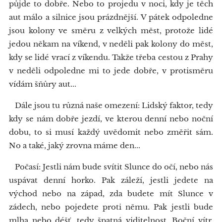
půjde to dobře. Nebo to projedu v noci, kdy je těch
aut málo a silnice jsou prázdnější. V pátek odpoledne
jsou kolony ve směru z velkých měst, protože lidé
jedou někam na víkend, v neděli pak kolony do měst,
kdy se lidé vrací z víkendu. Takže třeba cestou z Prahy
v neděli odpoledne mi to jede dobře, v protisměru
vídám šňůry aut...
Dále jsou tu různá naše omezení: Lidský faktor, tedy
kdy se nám dobře jezdí, ve kterou denní nebo noční
dobu, to si musí každý uvědomit nebo změřit sám.
No a také, jaký zrovna máme den...
Počasí: Jestli nám bude svítit Slunce do očí, nebo nás
uspávat denní horko. Pak záleží, jestli jedete na
východ nebo na západ, zda budete mít Slunce v
zádech, nebo pojedete proti němu. Pak jestli bude
mlha nebo déšť, tedy špatná viditelnost. Boční vítr,