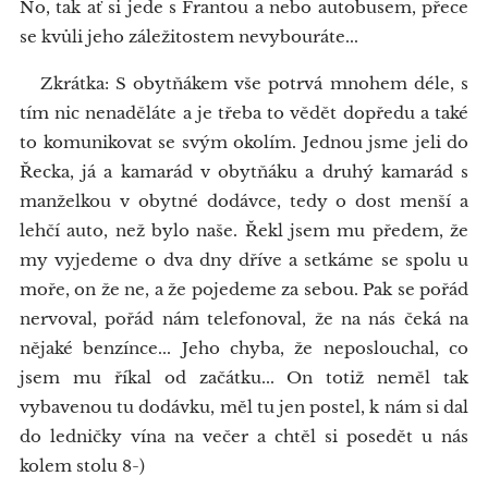
No, tak ať si jede s Frantou a nebo autobusem, přece
se kvůli jeho záležitostem nevybouráte...
Zkrátka: S obytňákem vše potrvá mnohem déle, s
tím nic nenaděláte a je třeba to vědět dopředu a také
to komunikovat se svým okolím. Jednou jsme jeli do
Řecka, já a kamarád v obytňáku a druhý kamarád s
manželkou v obytné dodávce, tedy o dost menší a
lehčí auto, než bylo naše. Řekl jsem mu předem, že
my vyjedeme o dva dny dříve a setkáme se spolu u
moře, on že ne, a že pojedeme za sebou. Pak se pořád
nervoval, pořád nám telefonoval, že na nás čeká na
nějaké benzínce... Jeho chyba, že neposlouchal, co
jsem mu říkal od začátku... On totiž neměl tak
vybavenou tu dodávku, měl tu jen postel, k nám si dal
do ledničky vína na večer a chtěl si posedět u nás
kolem stolu 8-)