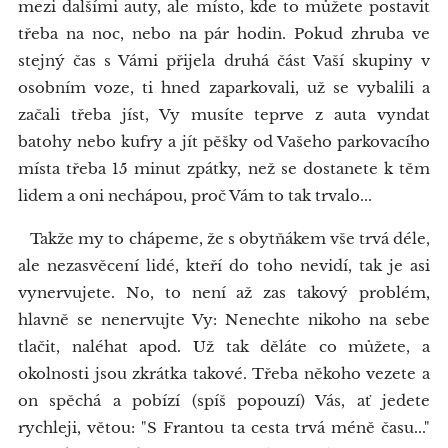
mezi dalšími auty, ale místo, kde to můžete postavit
třeba na noc, nebo na pár hodin. Pokud zhruba ve
stejný čas s Vámi přijela druhá část Vaší skupiny v
osobním voze, ti hned zaparkovali, už se vybalili a
začali třeba jíst, Vy musíte teprve z auta vyndat
batohy nebo kufry a jít pěšky od Vašeho parkovacího
místa třeba 15 minut zpátky, než se dostanete k těm
lidem a oni nechápou, proč Vám to tak trvalo...
Takže my to chápeme, že s obytňákem vše trvá déle,
ale nezasvěcení lidé, kteří do toho nevidí, tak je asi
vynervujete. No, to není až zas takový problém,
hlavně se nenervujte Vy: Nenechte nikoho na sebe
tlačit, naléhat apod. Už tak děláte co můžete, a
okolnosti jsou zkrátka takové. Třeba někoho vezete a
on spěchá a pobízí (spíš popouzí) Vás, ať jedete
rychleji, větou: "S Frantou ta cesta trvá méně času..."