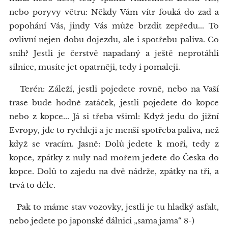
nebo poryvy větru: Někdy Vám vítr fouká do zad a
popohání Vás, jindy Vás může brzdit zepředu... To
ovlivní nejen dobu dojezdu, ale i spotřebu paliva. Co
sníh? Jestli je čerstvě napadaný a ještě neprotáhli
silnice, musíte jet opatrněji, tedy i pomaleji.
Terén: Záleží, jestli pojedete rovně, nebo na Vaší
trase bude hodně zatáček, jestli pojedete do kopce
nebo z kopce... Já si třeba všiml: Když jedu do jižní
Evropy, jde to rychleji a je menší spotřeba paliva, než
když se vracím. Jasně: Dolů jedete k moři, tedy z
kopce, zpátky z nuly nad mořem jedete do Česka do
kopce. Dolů to zajedu na dvě nádrže, zpátky na tři, a
trvá to déle.
Pak to máme stav vozovky, jestli je tu hladký asfalt,
nebo jedete po japonské dálnici „sama jama“ 8-)