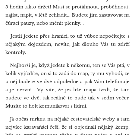
5 hodin takto držet! Musí se protáhnout, proběhnout,
najíst, napít, v létě zchladit... Budete jim zastavovat na
čůrací pauzy, nebo měnit plenky...
Jestli jedete přes hranici, to už vůbec nepočítejte s
nějakým dojezdem, nevíte, jak dlouho Vás tu zdrží
kontroly.
Nejhorší je, když jedete k někomu, ten se Vás ptá, v
kolik vyjíždíte, on si to zadá do map, ty mu vyhodí, že
u něj budete ve dvě odpoledne a pak Vám telefonuje
a je nervní... Vy víte, že jestliže mapa tvrdí, že tam
budete ve dvě, tak reálně to bude tak v sedm večer.
Musíte to holt komunikovat s lidmi.
Já občas mrknu na nějaké cestovatelské weby a tam
nejvíce karavaňáci řeší, že si objednali nějaký kemp,