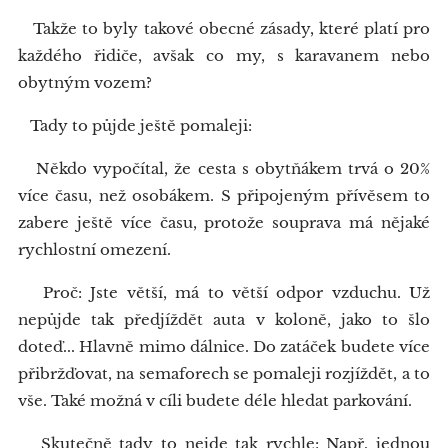
Takže to byly takové obecné zásady, které platí pro
každého řidiče, avšak co my, s karavanem nebo
obytným vozem?
Tady to půjde ještě pomaleji:
Někdo vypočítal, že cesta s obytňákem trvá o 20%
více času, než osobákem. S připojeným přívěsem to
zabere ještě více času, protože souprava má nějaké
rychlostní omezení.
Proč: Jste větší, má to větší odpor vzduchu. Už
nepůjde tak předjíždět auta v koloně, jako to šlo
doteď... Hlavně mimo dálnice. Do zatáček budete více
přibržďovat, na semaforech se pomaleji rozjíždět, a to
vše. Také možná v cíli budete déle hledat parkování.
Skutečně tady to nejde tak rychle: Např. jednou