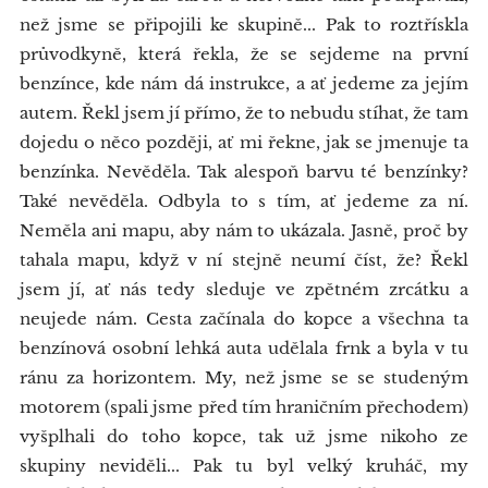
než jsme se připojili ke skupině... Pak to roztřískla
průvodkyně, která řekla, že se sejdeme na první
benzínce, kde nám dá instrukce, a ať jedeme za jejím
autem. Řekl jsem jí přímo, že to nebudu stíhat, že tam
dojedu o něco později, ať mi řekne, jak se jmenuje ta
benzínka. Nevěděla. Tak alespoň barvu té benzínky?
Také nevěděla. Odbyla to s tím, ať jedeme za ní.
Neměla ani mapu, aby nám to ukázala. Jasně, proč by
tahala mapu, když v ní stejně neumí číst, že? Řekl
jsem jí, ať nás tedy sleduje ve zpětném zrcátku a
neujede nám. Cesta začínala do kopce a všechna ta
benzínová osobní lehká auta udělala frnk a byla v tu
ránu za horizontem. My, než jsme se se studeným
motorem (spali jsme před tím hraničním přechodem)
vyšplhali do toho kopce, tak už jsme nikoho ze
skupiny neviděli... Pak tu byl velký kruháč, my