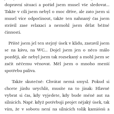
dopravní situaci a pořád jsem musel vše sledovat...
Takže v cíli jsem nebyl o moc dříve, ale zato jsem si
musel více odpočinout, takže ten nahnaný čas jsem
strávil zase relaxací a nemohl jsem dělat běžné
činnosti.
Příště jsem jel ten stejný úsek v klidu, zastavil jsem
se na kávu, na WC... Dojel jsem jen o něco málo
později, ale nebyl jsem tak rozsekaný a mohl jsem se
začít něčemu věnovat. Měl jsem o mnoho menší
spotřebu paliva.
Takže skutečně: Chvátat nemá smysl. Pokud si
chcete jízdu urychlit, musíte na to jinak: Hlavně
vybrat si čas, kdy vyjedete, kdy bude méně aut na
silnicích. Např. když potřebuji projet nějaký úsek, tak
vím, že v sobotu není na silnicích tolik kamiónů a