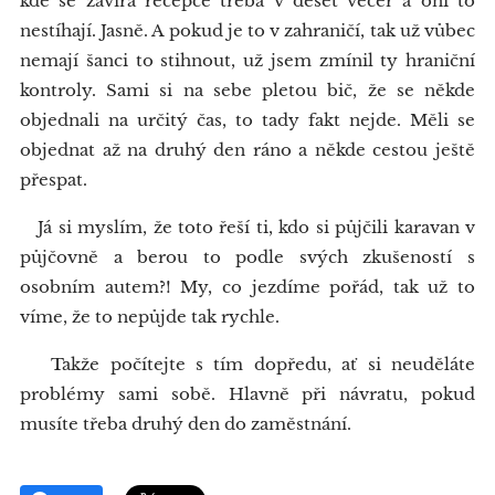
kde se zavírá recepce třeba v deset večer a oni to
nestíhají. Jasně. A pokud je to v zahraničí, tak už vůbec
nemají šanci to stihnout, už jsem zmínil ty hraniční
kontroly. Sami si na sebe pletou bič, že se někde
objednali na určitý čas, to tady fakt nejde. Měli se
objednat až na druhý den ráno a někde cestou ještě
přespat.
Já si myslím, že toto řeší ti, kdo si půjčili karavan v
půjčovně a berou to podle svých zkušeností s
osobním autem?! My, co jezdíme pořád, tak už to
víme, že to nepůjde tak rychle.
Takže počítejte s tím dopředu, ať si neuděláte
problémy sami sobě. Hlavně při návratu, pokud
musíte třeba druhý den do zaměstnání.