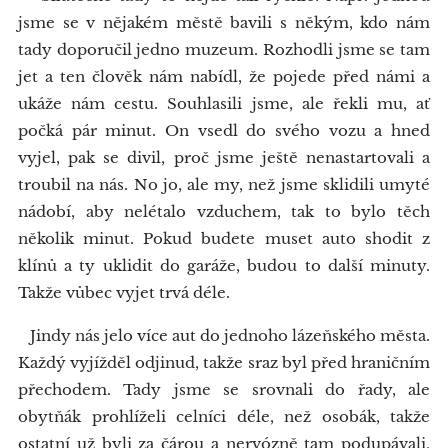
jsme se v nějakém městě bavili s někým, kdo nám
tady doporučil jedno muzeum. Rozhodli jsme se tam
jet a ten člověk nám nabídl, že pojede před námi a
ukáže nám cestu. Souhlasili jsme, ale řekli mu, ať
počká pár minut. On vsedl do svého vozu a hned
vyjel, pak se divil, proč jsme ještě nenastartovali a
troubil na nás. No jo, ale my, než jsme sklidili umyté
nádobí, aby nelétalo vzduchem, tak to bylo těch
několik minut. Pokud budete muset auto shodit z
klínů a ty uklidit do garáže, budou to další minuty.
Takže vůbec vyjet trvá déle.
Jindy nás jelo více aut do jednoho lázeňského města.
Každý vyjížděl odjinud, takže sraz byl před hraničním
přechodem. Tady jsme se srovnali do řady, ale
obytňák prohlíželi celníci déle, než osobák, takže
ostatní už byli za čárou a nervózně tam podupávali,