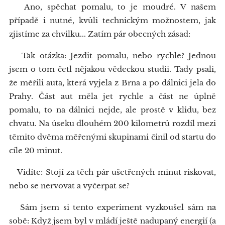
Ano, spěchat pomalu, to je moudré. V našem
případě i nutné, kvůli technickým možnostem, jak
zjistíme za chvilku... Zatím pár obecných zásad:
Tak otázka: Jezdit pomalu, nebo rychle? Jednou
jsem o tom četl nějakou vědeckou studii. Tady psali,
že měřili auta, která vyjela z Brna a po dálnici jela do
Prahy. Část aut měla jet rychle a část ne úplně
pomalu, to na dálnici nejde, ale prostě v klidu, bez
chvatu. Na úseku dlouhém 200 kilometrů rozdíl mezi
těmito dvěma měřenými skupinami činil od startu do
cíle 20 minut.
Vidíte: Stojí za těch pár ušetřených minut riskovat,
nebo se nervovat a vyčerpat se?
Sám jsem si tento experiment vyzkoušel sám na
sobě: Když jsem byl v mládí ještě nadupaný energií (a