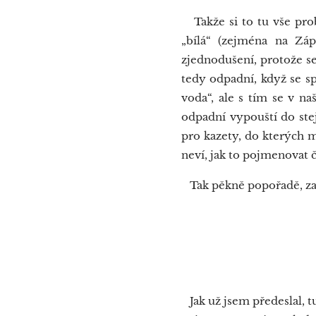
Takže si to tu vše prob
„bílá“ (zejména na Záp
zjednodušení, protože se
tedy odpadní, když se s
voda“, ale s tím se v n
odpadní vypouští do ste
pro kazety, do kterých m
neví, jak to pojmenovat če
Tak pěkně popořadě, za
Čer
Jak už jsem předeslal, tu