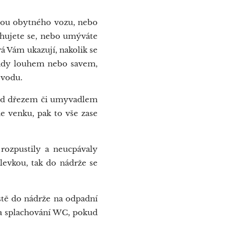
hou obytného vozu, nebo
chujete se, nebo umýváte
rá Vám ukazují, nakolik se
dpady louhem nebo savem,
 vodu.
pod dřezem či umyvadlem
e venku, pak to vše zase
rozpustily a neucpávaly
levkou, tak do nádrže se
stě do nádrže na odpadní
na splachování WC, pokud