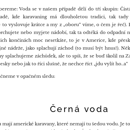
ereme: Voda se v našem případě dělí do tří skupin: Čistá 
adě, kde karavaning má dlouholetou tradici, tak tady
 to vyslovuje krátce a my z „oboru“ víme, o čem je řeč). Pa
prchujete nebo myjete nádobí, tak ta odtéká do odpadní ná
ašich končinách moc nesetkáte, to je v Americe, kde přesk
jné nádrže, jako splachují záchod (to musí být hnus!). Ně
y splachujeme záchůdek, ale to spíš, že se buď školil na Zá
sky nebo jak to říci slušně, že nechce říct „jdu vylít ho..a“
čneme v opačném sledu:
ná voda
 mají americké karavany, které nemají tu šedou vodu. Je to