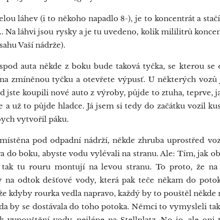
u láhev (i to někoho napadlo 8-), je to koncentrát a stačí
 Na láhvi jsou rysky a je tu uvedeno, kolik mililitrů koncen
sahu Vaší nádrže).
pod auta někde z boku bude taková tyčka, se kterou se o
 na zmíněnou tyčku a otevřete výpusť. U některých vozů j
jste koupili nové auto z výroby, půjde to ztuha, teprve, 
e a už to půjde hladce. Já jsem si tedy do začátku vozil ku
bych vytvořil páku.
ístěna pod odpadní nádrží, někde zhruba uprostřed voz
ra do boku, abyste vodu vylévali na stranu. Ale: Tím, jak 
, tak tu rouru montují na levou stranu. To proto, že n
y na odtok dešťové vody, která pak teče někam do potok
e kdyby rourka vedla napravo, každý by to pouštěl někde n
da by se dostávala do toho potoka. Němci to vymysleli takt
 vypouštění vody, nejlépe na Stellplatz. No jo, ale oni 