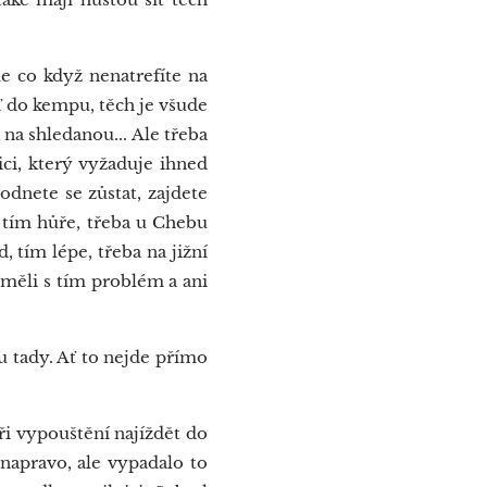
 co když nenatrefíte na
uď do kempu, těch je všude
a na shledanou... Ale třeba
ci, který vyžaduje ihned
hodnete se zůstat, zajdete
, tím hůře, třeba u Chebu
, tím lépe, třeba na jižní
eměli s tím problém a ani
 tady. Ať to nejde přímo
i vypouštění najíždět do
 napravo, ale vypadalo to