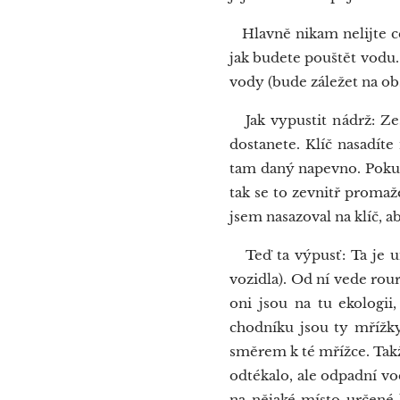
Hlavně nikam nelijte celo
jak budete pouštět vodu...
vody (bude záležet na ob
Jak vypustit nádrž: Zes
dostanete. Klíč nasadíte
tam daný napevno. Pokud 
tak se to zevnitř promaž
jsem nasazoval na klíč, a
Teď ta výpusť: Ta je um
vozidla). Od ní vede rou
oni jsou na tu ekologii
chodníku jsou ty mřížk
směrem k té mřížce. Takž
odtékalo, ale odpadní vo
na nějaké místo určené k