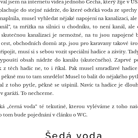
al jsem na internetu videa jednoho Čecha, který žije v USA 
plachuje do stejné nádrže, do které odtéká voda ze sprchy
rž naplnila, musel vyhledat nějaké napojení na kanalizaci, 
ál“, ta mřížka na silnici u chodníku, to není kanál, al
 skutečnou kanalizaci je nemožné, na tu jsou napojené
 cest, obchodních domů atp. jsou pro karavany takové šro
ipojit, musí si s sebou vozit speciální hadice a závity. Ta
vypouští obsah nádrže do kanálu (skutečného). Zaprvé p
k z těch hadic ne, to i říkal. Pak musel smradlavé hadice
pěkně mu to tam smrdělo! Musel to balit do nějakého pytle, 
l z toho pytle, pěkně se ušpinil. Navíc ta hadice je dlouh
v garáži. To nechceme.
 „černá voda“ té tekutině, kterou vyléváme z toho naše
o tom bude pojednání v článku o WC.
á voda