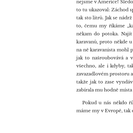
nejsme v Americe! Sledov
to tu ukazoval: Záchod s
tak sto litrů. Jak se nád
to, čemu my říkáme „kan
někam do potoka. Najít
karavanů, proto někde u
na ně karavanista mohl př
jak to našroubovává a 
všechno, ale i kdyby, ta
zavazadlovém prostoru a 
takže jak to zase vyndáva
zabírala mu hodně místa 
Pokud u nás někdo říká
máme my v Evropě, tak 
Šed