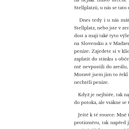
Stellplatzů, u nás se tato
Dnes tedy i u nás máte
Stellplatz, nebo jste v z
dost a mají také tyto výle
na Slovensku a v Maďars
peníze: Zajedete si v kli
zaplatit do stánku s obč
mě nevpustili do areálu, 
Moravě jsem jim to řekl 
nechtěli peníze.
Když je nejhůře, tak na
do potoka, ale vsákne se 
Ještě k té rource: Mně 
protisměru, tak napřed j