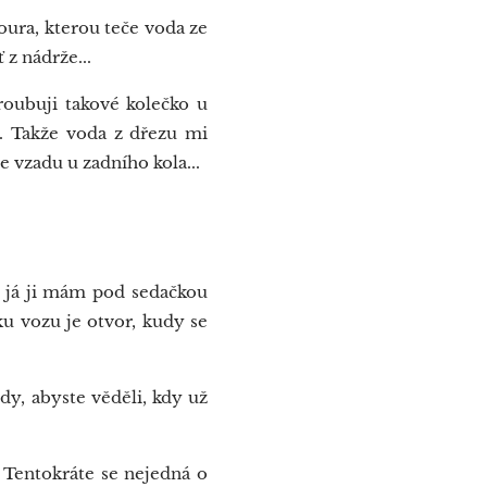
oura, kterou teče voda ze
z nádrže...
roubuji takové kolečko u
. Takže voda z dřezu mi
e vzadu u zadního kola...
, já ji mám pod sedačkou
ku vozu je otvor, kudy se
dy, abyste věděli, kdy už
. Tentokráte se nejedná o