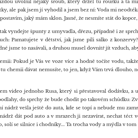
ízdou uvolnil nějaký šroub, který držel tu rourku a ta mi 
zátky, ale pak jsem jí vyhodil a jsem bez ní: Voda mi neodték
e postavím, jaký mám sklon. Jasné, že nesmíte stát do kopce, 
ak vyndejte špunty z umyvadla, dřezu, případně i ze sprc
ch: Pamatujete v dětství, jak jsme pili salko z konzervy
né jsme to nasávali, a druhou musel dovnitř jít vzduch, aby
ii: Pokud je Vás ve voze více a hodně točíte vodu, takže
m tu chemii dávat nemusíte, to jen, když Vám trvá dlouho, n
m video jednoho Rusa, který si přestavoval dodávku, a uk
u podlahy, do sprchy že bude chodit po takovém schůdku: Z
í nádrž vešla ještě do auta, kde se topí a nebude mu zam
 nádrž dát pod auto a v mrazech ji nezavírat, nechat téct v
to, solí se silnice i chodníky... Ta trocha vody a mýdla v t