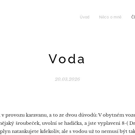
Úvod
Něco o mně
Č
Voda
20.03.2026
k v provozu karavanu, a to ze dvou důvodů: V obytném voze
nějaký šroubeček, uvolní se hadička, a jste vyplaveni 8-( 
 plyn natankujete kdekoliv, ale s vodou už to nemusí být t