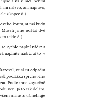
upadla na silnici. Sebral
á ani nalevo, ani napravo,
ale z kopce 8-)
hového koutu, ať má kudy
? Museli jsme udělat dvě
 to teklo 8-)
 se rychle naplní nádrž a
ež naplníte nádrž, ať to v
azoval, že si tu odpadní
vedl podlážku sprchového
rzat. Podle mne zbytečně
odu ven: Já to tak dělám,
om všem marastu už nehraje