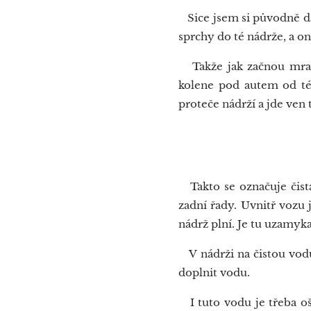
Sice jsem si původně dal
sprchy do té nádrže, a o
Takže jak začnou mrazy,
kolene pod autem od té
proteče nádrží a jde ven 
Bíl
Takto se označuje čistá
zadní řady. Uvnitř vozu 
nádrž plní. Je tu uzamyka
V nádrži na čistou vodu 
doplnit vodu.
I tuto vodu je třeba oše