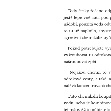
Tedy česky řečeno odpa
ještě lépe vně auta pod
nádobí, použitá voda odté
to tu už naplnilo, abys
agresivní chemikálie by V
Pokud potřebujete vyči
vyšroubovat tu odtokovo
našroubovat zpět.
Nějakou chemii to však
odtokové cesty, a také,
nalévá koncentrovaná che
Tuto chemikálii koupíte
vodu, nebo je kombinova
jej máte. Až to půjdete k