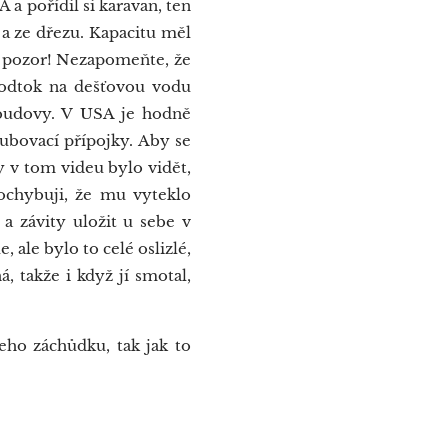
a pořídil si karavan, ten
 a ze dřezu. Kapacitu měl
ale pozor! Nezapomeňte, že
e odtok na dešťovou vodu
 budovy. V USA je hodně
ubovací přípojky. Aby se
dy v tom videu bylo vidět,
ochybuji, že mu vyteklo
 a závity uložit u sebe v
ale bylo to celé oslizlé,
á, takže i když jí smotal,
ho záchůdku, tak jak to