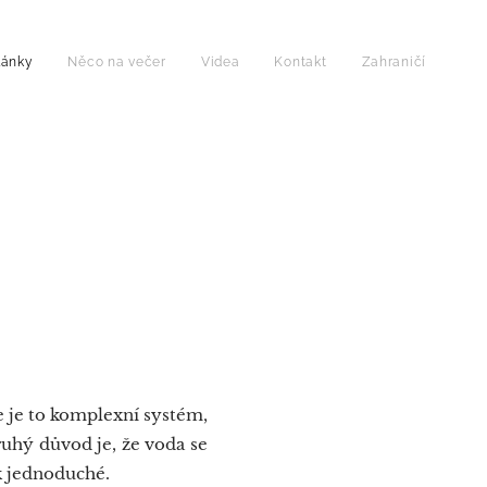
lánky
Něco na večer
Videa
Kontakt
Zahraničí
 je to komplexní systém,
Druhý důvod je, že voda se
ak jednoduché.