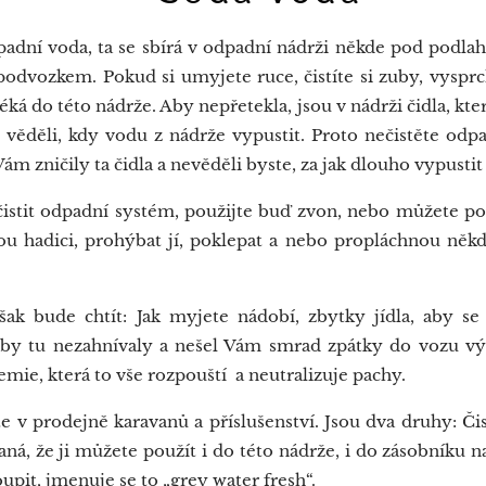
dní voda, ta se sbírá v odpadní nádrži někde pod podla
 podvozkem. Pokud si umyjete ruce, čistíte si zuby, vyspr
ká do této nádrže. Aby nepřetekla, jsou v nádrži čidla, kte
te věděli, kdy vodu z nádrže vypustit. Proto nečistěte o
ám zničily ta čidla a nevěděli byste, za jak dlouho vypustit
stit odpadní systém, použijte buď zvon, nebo můžete 
u hadici, prohýbat jí, poklepat a nebo propláchnou někd
 bude chtít: Jak myjete nádobí, zbytky jídla, aby se 
 aby tu nezahnívaly a nešel Vám smrad zpátky do vozu vý
mie, která to vše rozpouští a neutralizuje pachy.
 v prodejně karavanů a příslušenství. Jsou dva druhy: Či
ná, že ji můžete použít i do této nádrže, i do zásobníku 
oupit, jmenuje se to „grey water fresh“.