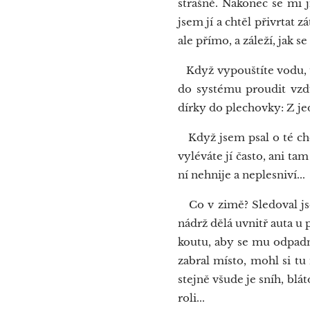
strašně. Nakonec se mi j
jsem jí a chtěl přivrtat 
ale přímo, a záleží, jak s
Když vypouštíte vodu, t
do systému proudit vzdu
dírky do plechovky: Z jed
Když jsem psal o té chem
vyléváte jí často, ani ta
ní nehnije a neplesniví...
Co v zimě? Sledoval jse
nádrž dělá uvnitř auta 
koutu, aby se mu odpadn
zabral místo, mohl si tu
stejně všude je sníh, blá
roli...