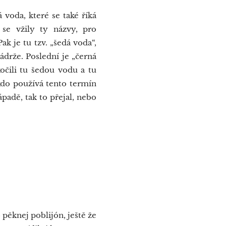
voda, které se také říká
 se vžily ty názvy, pro
k je tu tzv. „šedá voda“,
drže. Poslední je „černá
očili tu šedou vodu a tu
kdo používá tento termín
padě, tak to přejal, nebo
 pěknej poblijón, ještě že