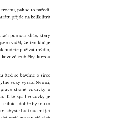
 trochu, pak se to naředí,
trátu přijde na kolik litrů
táčí pomocí klíče, který
sem viděl, že ten klíč je
jak budete požívat mýdlo,
s kovové trubičky, kterou
u (teď se bavíme o šířce
obytné vozy vyrábí Němci,
a pravé straně vozovky u
a. Také spád vozovky je
a silnici, dobře by mu to
o, abyste byli nuceni jet
také mají hustou síť těch