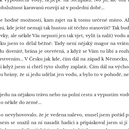
 obslužnost karavanů rozvíjí až v poslední době...
 hodně možností, kam zajet na k tomu určené místo. Ale
emi, kde ještě nemají tak hustou síť těchto stanovišť? Tak b
vky, ale někde Vás nepustí jen tak vjet, vylít (a nalít) vodu 
ku jsem to dělal běžně: Tady není nějaký magor na vrátni
du dovnitř, brána je otevřená, a když se Vám tu líbí a roz
erstvením... V Česku jak kde, čím dál na západ k Německu
i když jsem si chtěl tyto služby zaplatit. Čím dál na východ
u brány, že si jedu udělat jen vodu, a bylo to v pohodě, n
jedu na nějakou trávu nebo na polní cestu a vypustím vodu
to někde do země...
to nevyhovovalo, že je vedena nalevo, musel jsem pořád př
sem se snažil na ní nasadit hadici a připáskoval jsem si jí