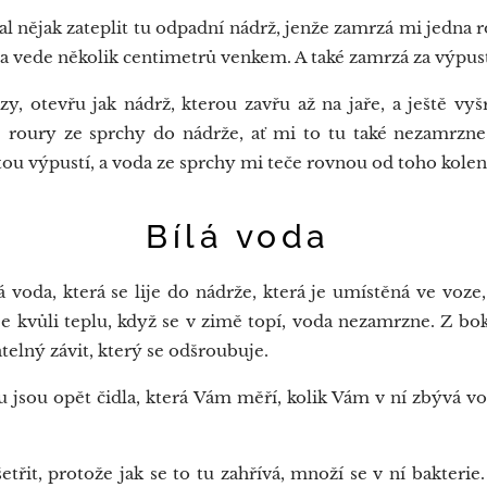
 nějak zateplit tu odpadní nádrž, jenže zamrzá mi jedna r
na vede několik centimetrů venkem. A také zamrzá za výpusť 
 otevřu jak nádrž, kterou zavřu až na jaře, a ještě vyš
 roury ze sprchy do nádrže, ať mi to tu také nezamrzne
tou výpustí, a voda ze sprchy mi teče rovnou od toho kolen
á voda
 voda, která se lije do nádrže, která je umístěná ve voze
je kvůli teplu, když se v zimě topí, voda nezamrzne. Z bo
telný závit, který se odšroubuje.
jsou opět čidla, která Vám měří, kolik Vám v ní zbývá vo
třit, protože jak se to tu zahřívá, množí se v ní bakterie