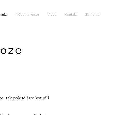
lánky
Něco na večer
Videa
Kontakt
Zahraničí
voze
e, tak pokud jste koupili