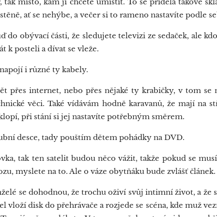
tak místo, kam ji chcete umístit. To se přidělá takové skl
 stěně, ať se nehýbe, a večer si to rameno nastavíte podle se
do obývací části, že sledujete televizi ze sedaček, ale kdo
t k posteli a dívat se vleže.
pojí i různé ty kabely.
 přes internet, nebo přes nějaké ty krabičky, v tom s
chnické věci. Také vídávám hodně karavanů, že mají na st
sklopí, při stání si jej nastavíte potřebným směrem.
ubní desce, tady pouštím dětem pohádky na DVD.
vka, tak ten satelit budou něco vážit, takže pokud se musít
ozu, myslete na to. Ale o váze obytňáku bude zvlášť článek.
lé se dohodnou, že trochu oživí svůj intimní život, a že si
 vloží disk do přehrávače a rozjede se scéna, kde muž vez