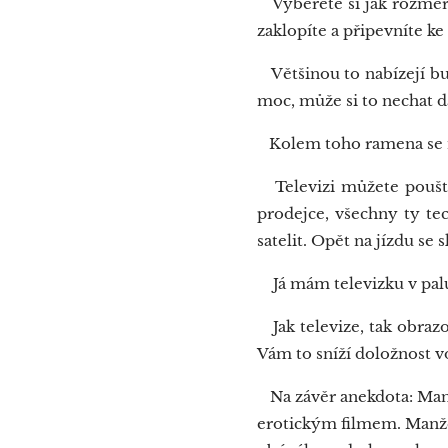
Vyberete si jak rozměr, 
zaklopíte a připevníte ke
Většinou to nabízejí buď 
moc, může si to nechat dá
Kolem toho ramena se na
Televizi můžete pouštět
prodejce, všechny ty te
satelit. Opět na jízdu se 
Já mám televizku v pal
Jak televize, tak obrazo
Vám to sníží doložnost v
Na závěr anekdota: Manže
erotickým filmem. Manžel