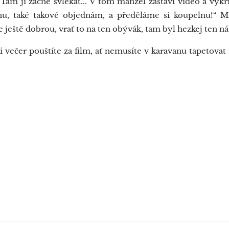
m jí začne svlékat... V tom manžel zastaví video a vykři
dnu, také takové objednám, a předěláme si koupelnu!“ M
eště dobrou, vrať to na ten obývák, tam byl hezkej ten ná
 večer pouštíte za film, ať nemusíte v karavanu tapetovat