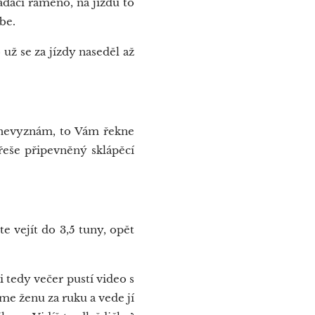
ádací rameno, na jízdu to
be.
 už se za jízdy naseděl až
e nevyznám, to Vám řekne
řeše připevněný sklápěcí
e vejít do 3,5 tuny, opět
 tedy večer pustí video s
me ženu za ruku a vede jí