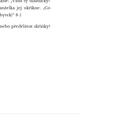
kne: „Vidíš ty dlaždičky?
anželka jej okřikne: „Co
bytek!“ 8-)
 nebo předělávat skříňky!