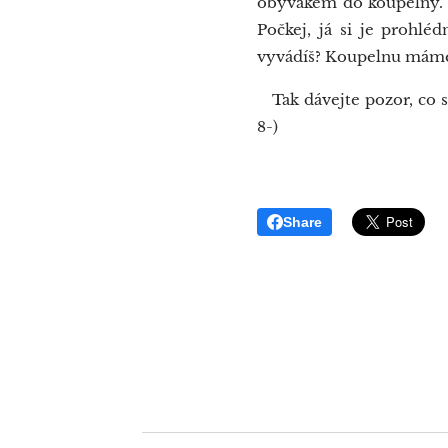
obývákem do koupelny. Ta
Počkej, já si je prohlé
vyvádíš? Koupelnu máme j
Tak dávejte pozor, co si
8-)
Share