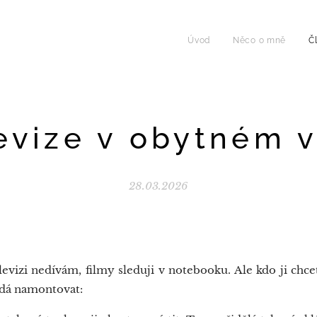
Úvod
Něco o mně
Č
evize v obytném 
28.03.2026
vizi nedívám, filmy sleduji v notebooku. Ale kdo ji chcet
m dá namontovat: