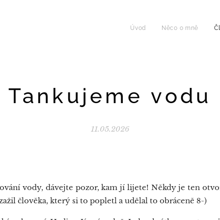
Úvod
Něco o mně
Č
Tankujeme vodu
11.05.2026
vání vody, dávejte pozor, kam jí lijete! Někdy je ten otv
ažil člověka, který si to popletl a udělal to obráceně 8-)