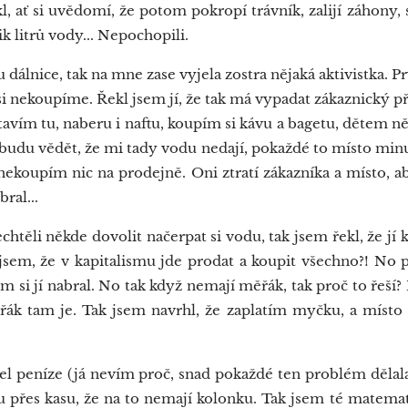
l, ať si uvědomí, že potom pokropí trávník, zalijí záhony, 
lik litrů vody... Nepochopili.
 dálnice, tak na mne zase vyjela zostra nějaká aktivistka. Pr
i nekoupíme. Řekl jsem jí, že tak má vypadat zákaznický p
tavím tu, naberu i naftu, koupím si kávu a bagetu, dětem n
udu vědět, že mi tady vodu nedají, pokaždé to místo minu
koupím nic na prodejně. Oni ztratí zákazníka a místo, aby 
ral...
ěli někde dovolit načerpat si vodu, tak jsem řekl, že jí 
 jsem, že v kapitalismu jde prodat a koupit všechno?! No 
m si jí nabral. No tak když nemají měřák, tak proč to řeší?
k tam je. Tak jsem navrhl, že zaplatím myčku, a místo n
 peníze (já nevím proč, snad pokaždé ten problém dělala 
du přes kasu, že na to nemají kolonku. Tak jsem té matemati