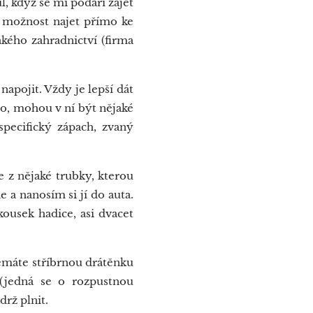
, když se mi podaří zajet
 možnost najet přímo ke
kého zahradnictví (firma
apojit. Vždy je lepší dát
uho, mohou v ní být nějaké
specifický zápach, zvaný
 z nějaké trubky, kterou
 a nanosím si jí do auta.
kousek hadice, asi dvacet
nemáte stříbrnou drátěnku
 (jedná se o rozpustnou
rž plnit.