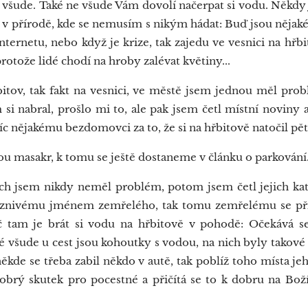
e všude. Také ne všude Vám dovolí načerpat si vodu. Někdy
ji v přírodě, kde se nemusím s nikým hádat: Buď jsou nějak
nternetu, nebo když je krize, tak zajedu ve vesnici na hřbi
tože lidé chodí na hroby zalévat květiny...
ov, tak fakt na vesnici, ve městě jsem jednou měl prob
 si nabral, prošlo mi to, ale pak jsem četl místní noviny a
síc nějakému bezdomovci za to, že si na hřbitově natočil pět
 masakr, k tomu se ještě dostaneme v článku o parkování.
 jsem nikdy neměl problém, potom jsem četl jejich kate
íznivému jménem zemřelého, tak tomu zemřelému se přič
č tam je brát si vodu na hřbitově v pohodě: Očekává se
aké všude u cest jsou kohoutky s vodou, na nich byly takové
 někde se třeba zabil někdo v autě, tak poblíž toho místa j
obrý skutek pro pocestné a přičítá se to k dobru na B