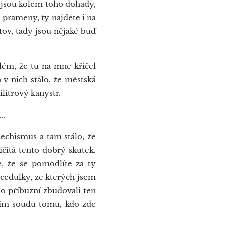
 jsou kolem toho dohady,
é prameny, ty najdete i na
tov, tady jsou nějaké buď
lém, že tu na mne křičel
 v nich stálo, že městská
ilitrový kanystr.
..
chismus a tam stálo, že
ítá tento dobrý skutek.
, že se pomodlíte za ty
 cedulky, ze kterých jsem
eho příbuzní zbudovali ten
ožím soudu tomu, kdo zde