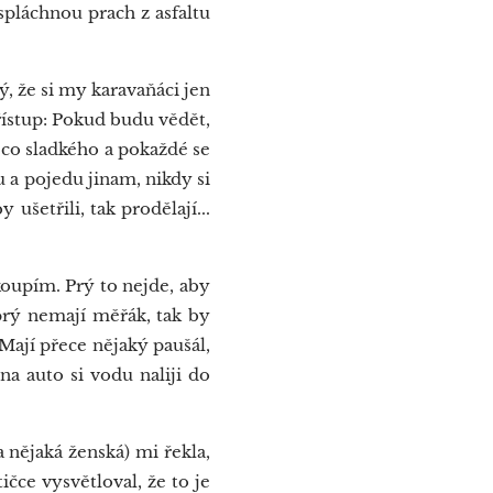
spláchnou prach z asfaltu
ý, že si my karavaňáci jen
řístup: Pokud budu vědět,
ěco sladkého a pokaždé se
 a pojedu jinam, nikdy si
ušetřili, tak prodělají...
koupím. Prý to nejde, aby
prý nemají měřák, tak by
 Mají přece nějaký paušál,
a auto si vodu naliji do
nějaká ženská) mi řekla,
čce vysvětloval, že to je