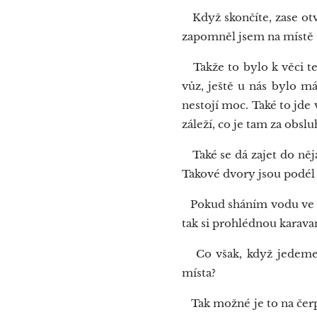
Když skončíte, zase otv
zapomněl jsem na místě t
Takže to bylo k věci te
vůz, ještě u nás bylo mál
nestojí moc. Také to jde 
záleží, co je tam za obslu
Také se dá zajet do nějak
Takové dvory jsou podél d
Pokud sháním vodu ve mě
tak si prohlédnou karava
Co však, když jedeme, 
místa?
Tak možné je to na čerpa