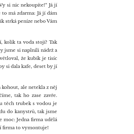
y si nic nekoupíte!“ Já jí
ce to má zdarma: Já jí dám
zník strká peníze nebo Vám
 kolik ta voda stojí? Tak
y jsme si naplnili nádrž a
tloval, že kubík je tisíc
by si dala kafe, deset by jí
 kohout, ale netekla z něj
číme, tak ho zase zavře.
 u těch trubek s vodou je
odu do kanystrů, tak jsme
je moc: Jedna firma udělá
í firma to vymontuje!