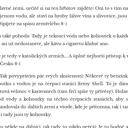
né zemi, určitě si na ten hřbitov zajděte: Oni to s tím 
 jenom vodu, ale staví na hroby láhve vína a slivovice, jsou 
připijete na spásu zemřelého 8-)
ké pohoda: Tady je tekoucí voda nebo kohoutek u každé 
 asi už nedostanete, ale kávu a cigaretu klidně ano.
je tedy v katolických zemích... A úplně nejhorší přístup k 
v Česku 8-(
ak povyprávím pár svých zkušeností: Některé ty benzínky
houtku s vodou je na čerpací stanici firmy Shell. To je dá
tová velmoc v karavanech (tam frčí spíše ty přívěsy). Hola
d vody a kohoutky na těchto čerpacích stanicích, aby 
andovala do dalších zemí a všude, kde je přítomna, tak i tad
i tady jsou ty kohoutky.
ěkde na dálnici, tak tady to nikdo neřeší: Je tu hodně au