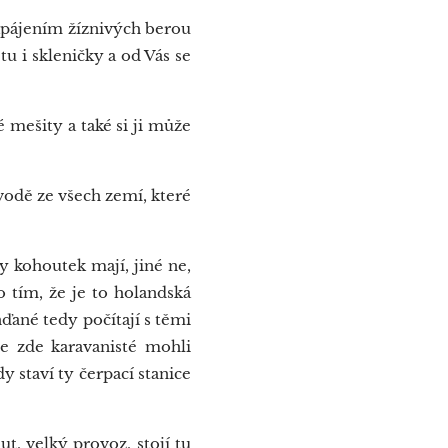
napájením žíznivých berou
tu i skleničky a od Vás se
mešity a také si ji může
vodě ze všech zemí, které
 kohoutek mají, jiné ne,
no tím, že je to holandská
nďané tedy počítají s těmi
se zde karavanisté mohli
y staví ty čerpací stanice
t, velký provoz, stojí tu