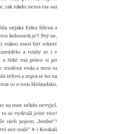
ze, tak nikdo nemá čas ani
hla nějaká Edita Šílená a
 ten kohoutek je?! Prý ne,
ytí rukou musí být tekuté
zavádělo a rušily se i v
í a řidič má právo si po
e studená voda a není tu
lá šéfovi a zeptá se ho na
ětlovat to o tom Holandsku,
ase na mne někdo nevyjel.
to se vyděsili ještě více!
odle nich pojem „hodně“?
ství než malé“ 8-) Koukali