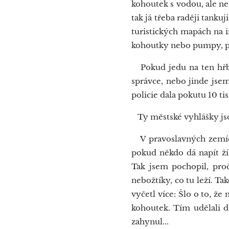
kohoutek s vodou, ale n
tak já třeba raději tanku
turistických mapách na i
kohoutky nebo pumpy, pro
Pokud jedu na ten hřbit
správce, nebo jinde jsem
policie dala pokutu 10 ti
Ty městské vyhlášky jsou
V pravoslavných zemích
pokud někdo dá napít ž
Tak jsem pochopil, pro
nebožtíky, co tu leží. T
vyčetl více: Šlo o to, že
kohoutek. Tím udělali d
zahynul...