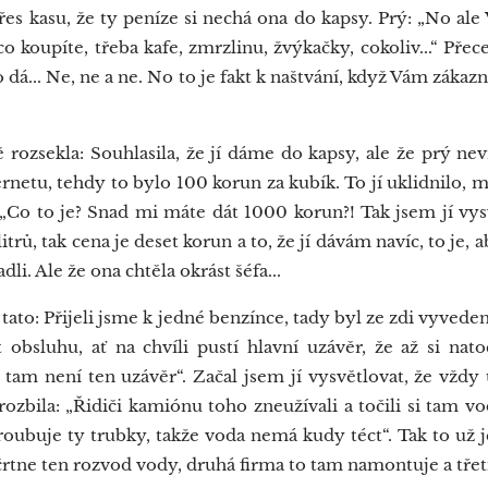
s kasu, že ty peníze si nechá ona do kapsy. Prý: „No ale V
co koupíte, třeba kafe, zmrzlinu, žvýkačky, cokoliv...“ Pře
o dá... Ne, ne a ne. No to je fakt k naštvání, když Vám záka
ozsekla: Souhlasila, že jí dáme do kapsy, ale že prý neví,
rnetu, tehdy to bylo 100 korun za kubík. To jí uklidnilo, m
„Co to je? Snad mi máte dát 1000 korun?! Tak jsem jí vysvě
 litrů, tak cena je deset korun a to, že jí dávám navíc, to je, a
dli. Ale že ona chtěla okrást šéfa...
ato: Přijeli jsme k jedné benzínce, tady byl ze zdi vyveden
 obsluhu, ať na chvíli pustí hlavní uzávěr, že až si nato
 tam není ten uzávěr“. Začal jsem jí vysvětlovat, že vždy
 rozbila: „Řidiči kamiónu toho zneužívali a točili si tam v
zšroubuje ty trubky, takže voda nemá kudy téct“. Tak to už 
črtne ten rozvod vody, druhá firma to tam namontuje a třet