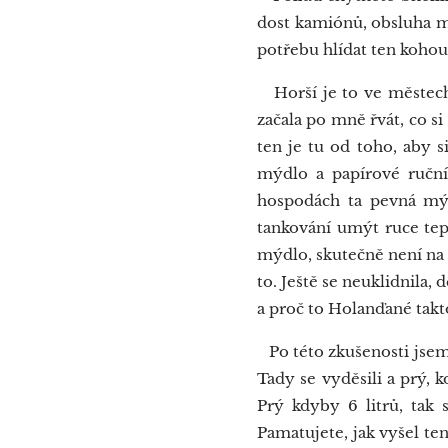
dost kamiónů, obsluha má 
potřebu hlídat ten kohou
Horší je to ve městech: 
začala po mně řvát, co si
ten je tu od toho, aby s
mýdlo a papírové ručník
hospodách ta pevná mýdl
tankování umýt ruce tep
mýdlo, skutečně není na m
to. Ještě se neuklidnila, 
a proč to Holanďané takt
Po této zkušenosti jsem 
Tady se vyděsili a prý, k
Prý kdyby 6 litrů, tak 
Pamatujete, jak vyšel ten