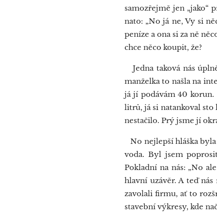
samozřejmě jen „jako“ pře
nato: „No já ne, Vy si ně
peníze a ona si za ně něc
chce něco koupit, že?
Jedna taková nás úplně r
manželka to našla na inte
já jí podávám 40 korun. 
litrů, já si natankoval sto
nestačilo. Prý jsme jí okra
No nejlepší hláška byla t
voda. Byl jsem poprosit
Pokladní na nás: „No ale
hlavní uzávěr. A teď nás
zavolali firmu, ať to ro
stavební výkresy, kde na