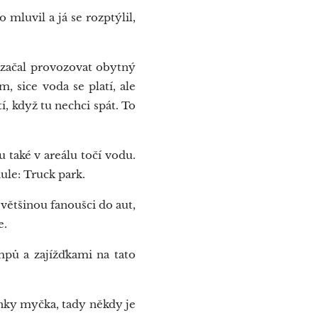
luvil a já se rozptýlil,
 začal provozovat obytný
m, sice voda se platí, ale
í, když tu nechci spát. To
u také v areálu točí vodu.
ule: Truck park.
ětšinou fanoušci do aut,
e.
pů a zajížďkami na tato
ínky myčka, tady někdy je