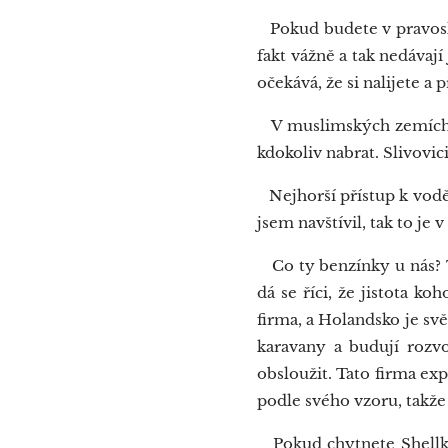
Pokud budete v pravoslav
fakt vážně a tak nedávají
očekává, že si nalijete a 
V muslimských zemích ta
kdokoliv nabrat. Slivovici
Nejhorší přístup k vodě 
jsem navštívil, tak to je 
Co ty benzínky u nás? T
dá se říci, že jistota ko
firma, a Holandsko je svě
karavany a budují rozvo
obsloužit. Tato firma exp
podle svého vzoru, takže 
Pokud chytnete Shellku n