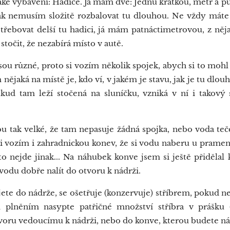
 vybavení: Hadice. Já mám dvě: Jednu krátkou, metr a půl
ak nemusím složitě rozbalovat tu dlouhou. Ne vždy máte
třebovat delší tu hadici, já mám patnáctimetrovou, z něja
stočit, že nezabírá místo v autě.
 různé, proto si vozím několik spojek, abych si to mohl n
m nějaká na místě je, kdo ví, v jakém je stavu, jak je tu dlo
Pokud tam leží stočená na sluníčku, vzniká v ní i takový 
tak velké, že tam nepasuje žádná spojka, nebo voda teče
si vozím i zahradnickou konev, že si vodu naberu u pramene
to nejde jinak... Na náhubek konve jsem si ještě přidělal 
odu dobře nalít do otvoru k nádrži.
ete do nádrže, se ošetřuje (konzervuje) stříbrem, pokud 
m plněním nasypte patřičné množství stříbra v prášku
tvoru vedoucímu k nádrži, nebo do konve, kterou budete nád