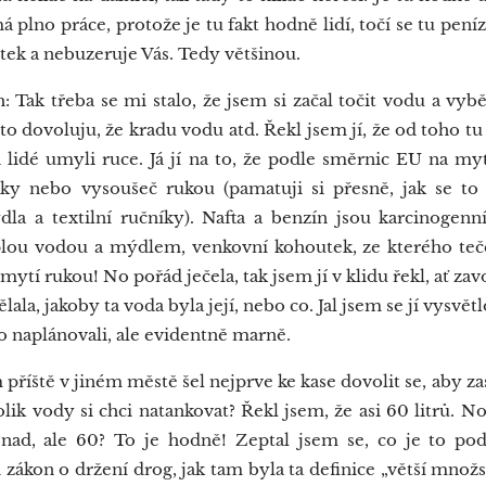
plno práce, protože je tu fakt hodně lidí, točí se tu pení
tek a nebuzeruje Vás. Tedy většinou.
Tak třeba se mi stalo, že jsem si začal točit vodu a vybě
 to dovoluju, že kradu vodu atd. Řekl jsem jí, že od toho tu
i lidé umyli ruce. Já jí na to, že podle směrnic EU na m
y nebo vysoušeč rukou (pamatuji si přesně, jak se to 
a a textilní ručníky). Nafta a benzín jsou karcinogenn
lou vodou a mýdlem, venkovní kohoutek, ze kterého teč
ytí rukou! No pořád ječela, tak jsem jí v klidu řekl, ať zavo
dělala, jakoby ta voda byla její, nebo co. Jal jsem se jí vysv
o naplánovali, ale evidentně marně.
příště v jiném městě šel nejprve ke kase dovolit se, aby z
olik vody si chci natankovat? Řekl jsem, že asi 60 litrů. No 
snad, ale 60? To je hodně! Zeptal jsem se, co je to p
 zákon o držení drog, jak tam byla ta definice „větší množ