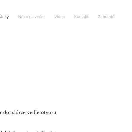
lánky
Něco na večer
Videa
Kontakt
Zahraničí
or do nádrže vedle otvoru