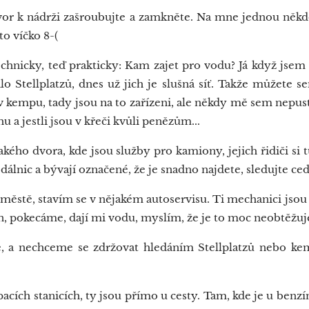
or k nádrži zašroubujte a zamkněte. Na mne jednou někdo m
o víčko 8-(
chnicky, teď prakticky: Kam zajet pro vodu? Já když jsem
o Stellplatzů, dnes už jich je slušná síť. Takže můžete se
v kempu, tady jsou na to zařízeni, ale někdy mě sem nepust
hu a jestli jsou v křeči kvůli penězům...
ého dvora, kde jsou služby pro kamiony, jejich řidiči si t
álnic a bývají označené, že je snadno najdete, sledujte ced
stě, stavím se v nějakém autoservisu. Ti mechanici jsou v
n, pokecáme, dají mi vodu, myslím, že je to moc neobtěžuj
a nechceme se zdržovat hledáním Stellplatzů nebo kem
cích stanicích, ty jsou přímo u cesty. Tam, kde je u benz