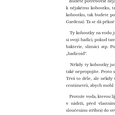
Budete potřebovat nějaké
k nějakému kohoutku, t
kohoutku, tak budete po
Gardena). Ta se dá pěkně 
Ty kohoutky na vodu jsou
si svojí hadici, pokud ta
bakterie, slimáci atp. 
„hadicoid“.
Někdy ty kohoutky jsou 
také nepropojíte. Proto 
Trvá to déle, ale někdy 
centimetrů, abych mohl v
Protože voda, kterou lij
v nádrži, před vlastní
sloučeninu stříbra) do o