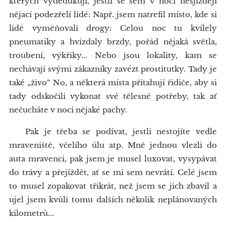
kterých vydedukuji, jestli se sem v noci nesjíždějí
nějací podezřelí lidé: Např. jsem natrefil místo, kde si
lidé vyměňovali drogy: Celou noc tu kvílely
pneumatiky a hvízdaly brzdy, pořád nějaká světla,
troubení, výkřiky... Nebo jsou lokality, kam se
nechávají svými zákazníky zavézt prostitutky. Tady je
také „živo“ No, a některá místa přitahují řidiče, aby si
tady odskočili vykonat své tělesné potřeby, tak ať
nečucháte v noci nějaké pachy.
Pak je třeba se podívat, jestli nestojíte vedle
mraveniště, včelího úlu atp. Mně jednou vlezli do
auta mravenci, pak jsem je musel luxovat, vysypávat
do trávy a přejíždět, ať se mi sem nevrátí. Celé jsem
to musel zopakovat třikrát, než jsem se jich zbavil a
ujel jsem kvůli tomu dalších několik neplánovaných
kilometrů...