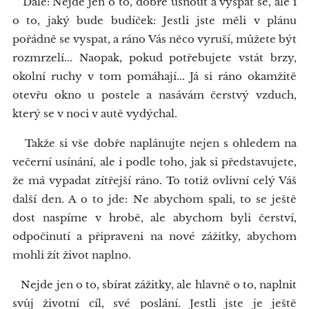
Dále: Nejde jen o to, dobře usnout a vyspat se, ale i
o to, jaký bude budíček: Jestli jste měli v plánu
pořádně se vyspat, a ráno Vás něco vyruší, můžete být
rozmrzelí... Naopak, pokud potřebujete vstát brzy,
okolní ruchy v tom pomáhají... Já si ráno okamžitě
otevřu okno u postele a nasávám čerstvý vzduch,
který se v noci v autě vydýchal.
Takže si vše dobře naplánujte nejen s ohledem na
večerní usínání, ale i podle toho, jak si představujete,
že má vypadat zítřejší ráno. To totiž ovlivní celý Váš
další den. A o to jde: Ne abychom spali, to se ještě
dost naspíme v hrobě, ale abychom byli čerství,
odpočinutí a připraveni na nové zážitky, abychom
mohli žít život naplno.
Nejde jen o to, sbírat zážitky, ale hlavně o to, naplnit
svůj životní cíl, své poslání. Jestli jste je ještě