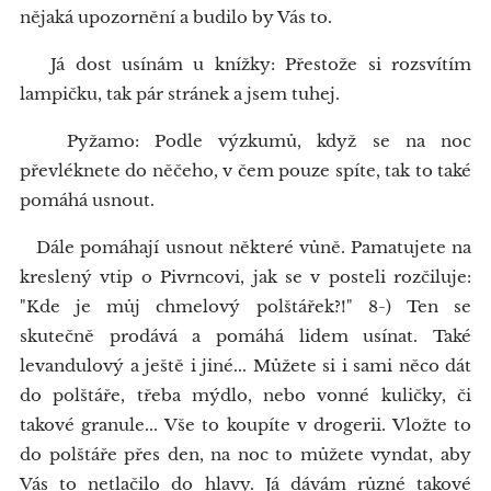
nějaká upozornění a budilo by Vás to.
Já dost usínám u knížky: Přestože si rozsvítím
lampičku, tak pár stránek a jsem tuhej.
Pyžamo: Podle výzkumů, když se na noc
převléknete do něčeho, v čem pouze spíte, tak to také
pomáhá usnout.
Dále pomáhají usnout některé vůně. Pamatujete na
kreslený vtip o Pivrncovi, jak se v posteli rozčiluje:
"Kde je můj chmelový polštářek?!" 8-) Ten se
skutečně prodává a pomáhá lidem usínat. Také
levandulový a ještě i jiné... Můžete si i sami něco dát
do polštáře, třeba mýdlo, nebo vonné kuličky, či
takové granule... Vše to koupíte v drogerii. Vložte to
do polštáře přes den, na noc to můžete vyndat, aby
Vás to netlačilo do hlavy. Já dávám různé takové