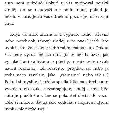
auto není prázdné: Pokud si Vás vytipoval nějaký
zloděj, on se neodváží nic podniknout, pokud je
někdo v autě. Jestli Vás odněkud pozoruje, dá si zajít
chuť.
Když už máte zhasnuto a vypnuté rádio, televizi
nebo notebook, takový zloděj si to ověří, jestli jste
uvnitř, tím, že zaklepe nebo zabouchá na auto. Pokud
Vás tedy vyruší nějaká rána (ta se někdy ozve, jak
vychládá auto a hýbou se plechy, musíte se ten zvuk
naučit rozeznat), tak rozsviťte, projděte se, nebo já
třeba něco zavolám, jako: „Nemáme“ nebo tak 8-)
Pokud si myslíte, že třeba spadla šiška na střechu a to
vyvolalo ten zvuk a nezareagujete, zloděj si myslí, že
auto je prázdné a začne se pokoušet dostat do vozu.
Také si můžete dát za sklo cedulku s nápisem: „Jsem
uvnitř, nic nezkoušej!“