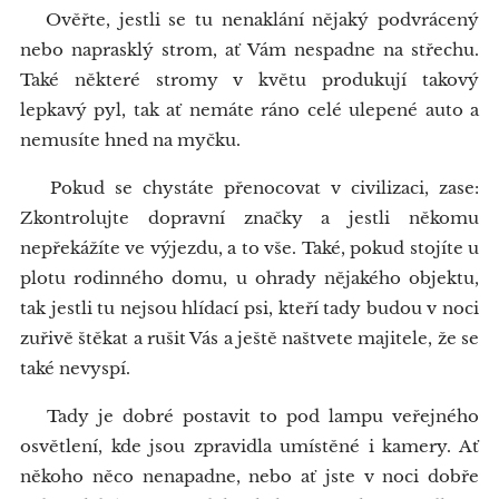
Ověřte, jestli se tu nenaklání nějaký podvrácený
nebo naprasklý strom, ať Vám nespadne na střechu.
Také některé stromy v květu produkují takový
lepkavý pyl, tak ať nemáte ráno celé ulepené auto a
nemusíte hned na myčku.
Pokud se chystáte přenocovat v civilizaci, zase:
Zkontrolujte dopravní značky a jestli někomu
nepřekážíte ve výjezdu, a to vše. Také, pokud stojíte u
plotu rodinného domu, u ohrady nějakého objektu,
tak jestli tu nejsou hlídací psi, kteří tady budou v noci
zuřivě štěkat a rušit Vás a ještě naštvete majitele, že se
také nevyspí.
Tady je dobré postavit to pod lampu veřejného
osvětlení, kde jsou zpravidla umístěné i kamery. Ať
někoho něco nenapadne, nebo ať jste v noci dobře