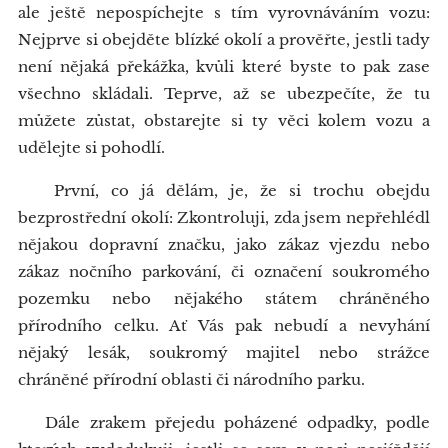
ale ještě nepospíchejte s tím vyrovnáváním vozu:
Nejprve si obejděte blízké okolí a prověřte, jestli tady
není nějaká překážka, kvůli které byste to pak zase
všechno skládali. Teprve, až se ubezpečíte, že tu
můžete zůstat, obstarejte si ty věci kolem vozu a
udělejte si pohodlí.
První, co já dělám, je, že si trochu obejdu
bezprostřední okolí: Zkontroluji, zda jsem nepřehlédl
nějakou dopravní značku, jako zákaz vjezdu nebo
zákaz nočního parkování, či označení soukromého
pozemku nebo nějakého státem chráněného
přírodního celku. Ať Vás pak nebudí a nevyhání
nějaký lesák, soukromý majitel nebo strážce
chráněné přírodní oblasti či národního parku.
Dále zrakem přejedu poházené odpadky, podle