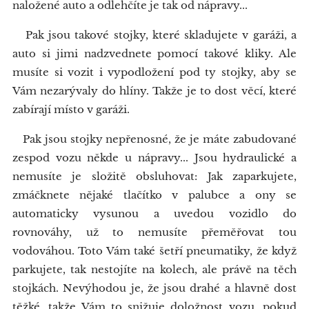
naložené auto a odlehčíte je tak od nápravy...
Pak jsou takové stojky, které skladujete v garáži, a
auto si jimi nadzvednete pomocí takové kliky. Ale
musíte si vozit i vypodložení pod ty stojky, aby se
Vám nezarývaly do hlíny. Takže je to dost věcí, které
zabírají místo v garáži.
Pak jsou stojky nepřenosné, že je máte zabudované
zespod vozu někde u nápravy... Jsou hydraulické a
nemusíte je složitě obsluhovat: Jak zaparkujete,
zmáčknete nějaké tlačítko v palubce a ony se
automaticky vysunou a uvedou vozidlo do
rovnováhy, už to nemusíte přeměřovat tou
vodováhou. Toto Vám také šetří pneumatiky, že když
parkujete, tak nestojíte na kolech, ale právě na těch
stojkách. Nevýhodou je, že jsou drahé a hlavně dost
těžké, takže Vám to snižuje doložnost vozu, pokud