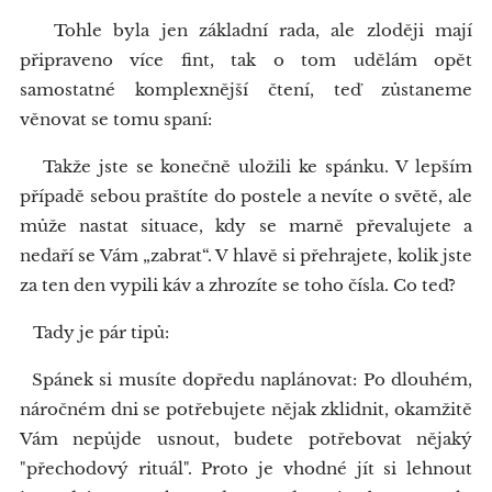
Tohle byla jen základní rada, ale zloději mají
připraveno více fint, tak o tom udělám opět
samostatné komplexnější čtení, teď zůstaneme
věnovat se tomu spaní:
Takže jste se konečně uložili ke spánku. V lepším
případě sebou praštíte do postele a nevíte o světě, ale
může nastat situace, kdy se marně převalujete a
nedaří se Vám „zabrat“. V hlavě si přehrajete, kolik jste
za ten den vypili káv a zhrozíte se toho čísla. Co teď?
Tady je pár tipů:
Spánek si musíte dopředu naplánovat: Po dlouhém,
náročném dni se potřebujete nějak zklidnit, okamžitě
Vám nepůjde usnout, budete potřebovat nějaký
"přechodový rituál". Proto je vhodné jít si lehnout