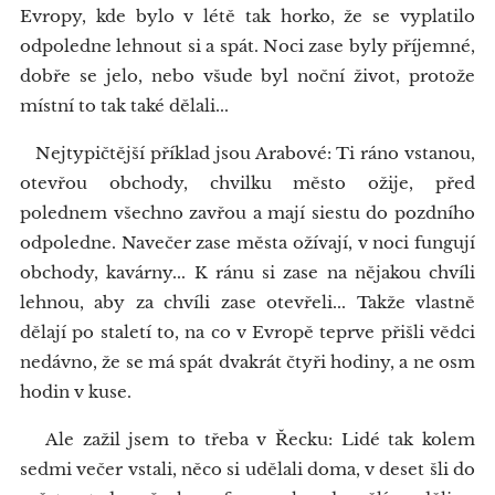
Evropy, kde bylo v létě tak horko, že se vyplatilo
odpoledne lehnout si a spát. Noci zase byly příjemné,
dobře se jelo, nebo všude byl noční život, protože
místní to tak také dělali...
Nejtypičtější příklad jsou Arabové: Ti ráno vstanou,
otevřou obchody, chvilku město ožije, před
polednem všechno zavřou a mají siestu do pozdního
odpoledne. Navečer zase města ožívají, v noci fungují
obchody, kavárny... K ránu si zase na nějakou chvíli
lehnou, aby za chvíli zase otevřeli... Takže vlastně
dělají po staletí to, na co v Evropě teprve přišli vědci
nedávno, že se má spát dvakrát čtyři hodiny, a ne osm
hodin v kuse.
Ale zažil jsem to třeba v Řecku: Lidé tak kolem
sedmi večer vstali, něco si udělali doma, v deset šli do