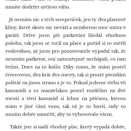
musíte dodržet určitou váhu.
Já nemám nic z těch serepetiček, jen ty dva plastové
klíny, které skoro nic neváží a nezaberou moc místa v
garáži: Dříve jsem při parkování hledal vhodnou
polohu, tak jsem se točil na place a pořád si to měřil
vodováhou, až jsem pro pozorovatele vypadal tak, že
neumím parkovat, oni samozřejmě nechápali, co tam
řeším. Dnes na to kašlu: Díky tomu, že mám postel
čtvercovou, dva krát dva metry, tak si prostě přendám
polštář na jinou stranu a je to. Pokud jedeme třeba tři
kamarádi a tu manželskou postel rozdělím na dvě
menší a třetí kamarád si lehne na příčnou, kterou
mám v jiné části vozu, tak už je to horší, tady to
musím dobře naměřit, aby to vyhovovalo všem.
Takže jste si našli vhodný plac, který vypadá dobře,