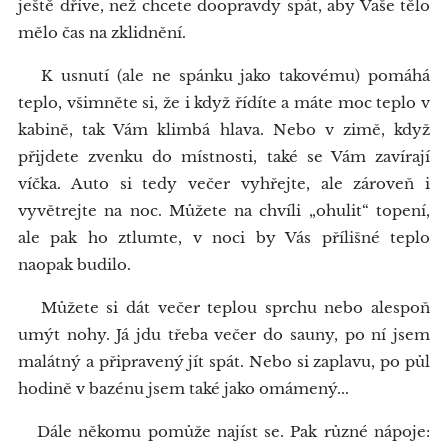
ještě dříve, než chcete doopravdy spát, aby Vaše tělo
mělo čas na zklidnění.
K usnutí (ale ne spánku jako takovému) pomáhá
teplo, všimněte si, že i když řídíte a máte moc teplo v
kabině, tak Vám klimbá hlava. Nebo v zimě, když
přijdete zvenku do místnosti, také se Vám zavírají
víčka. Auto si tedy večer vyhřejte, ale zároveň i
vyvětrejte na noc. Můžete na chvíli „ohulit“ topení,
ale pak ho ztlumte, v noci by Vás přílišné teplo
naopak budilo.
Můžete si dát večer teplou sprchu nebo alespoň
umýt nohy. Já jdu třeba večer do sauny, po ní jsem
malátný a připravený jít spát. Nebo si zaplavu, po půl
hodině v bazénu jsem také jako omámený...
Dále někomu pomůže najíst se. Pak různé nápoje: