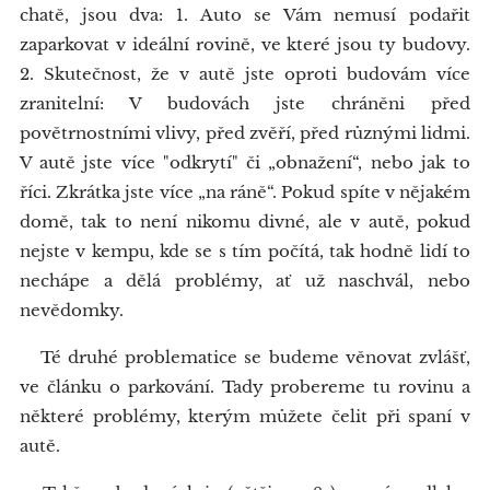
chatě, jsou dva: 1. Auto se Vám nemusí podařit
zaparkovat v ideální rovině, ve které jsou ty budovy.
2. Skutečnost, že v autě jste oproti budovám více
zranitelní: V budovách jste chráněni před
povětrnostními vlivy, před zvěří, před různými lidmi.
V autě jste více "odkrytí" či „obnažení“, nebo jak to
říci. Zkrátka jste více „na ráně“. Pokud spíte v nějakém
domě, tak to není nikomu divné, ale v autě, pokud
nejste v kempu, kde se s tím počítá, tak hodně lidí to
nechápe a dělá problémy, ať už naschvál, nebo
nevědomky.
Té druhé problematice se budeme věnovat zvlášť,
ve článku o parkování. Tady probereme tu rovinu a
některé problémy, kterým můžete čelit při spaní v
autě.