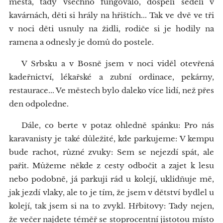
města, tady všechno fungovalo, dospělí seděli v
kavárnách, děti si hrály na hřištích... Tak ve dvě ve tři
v noci děti usnuly na židli, rodiče si je hodily na
ramena a odnesly je domů do postele.
V Srbsku a v Bosně jsem v noci viděl otevřená
kadeřnictví, lékařské a zubní ordinace, pekárny,
restaurace... Ve městech bylo daleko více lidí, než přes
den odpoledne.
Dále, co berte v potaz ohledně spánku: Pro nás
karavanisty je také důležité, kde parkujeme: V kempu
bude rachot, různé zvuky: Sem se nejezdí spát, ale
pařit. Můžeme někde z cesty odbočit a zajet k lesu
nebo podobně, já parkuji rád u kolejí, uklidňuje mě,
jak jezdí vlaky, ale to je tím, že jsem v dětství bydlel u
kolejí, tak jsem si na to zvykl. Hřbitovy: Tady nejen,
že večer najdete téměř se stoprocentní jistotou místo