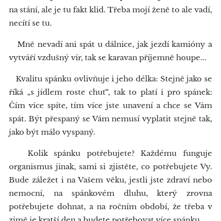
na stání, ale je tu fakt klid. Třeba mojí ženě to ale vadí,
necítí se tu.
Mně nevadí ani spát u dálnice, jak jezdí kamióny a
vytváří vzdušný vír, tak se karavan příjemně houpe...
Kvalitu spánku ovlivňuje i jeho délka: Stejně jako se
říká „s jídlem roste chuť“, tak to platí i pro spánek:
Čím více spíte, tím více jste unavení a chce se Vám
spát. Být přespaný se Vám nemusí vyplatit stejně tak,
jako být málo vyspaný.
Kolik spánku potřebujete? Každému funguje
organismus jinak, sami si zjistěte, co potřebujete Vy.
Bude záležet i na Vašem věku, jestli jste zdraví nebo
nemocní, na spánkovém dluhu, který zrovna
potřebujete dohnat, a na ročním období, že třeba v
zimě je kratší den a budete potřebovat více spánku.