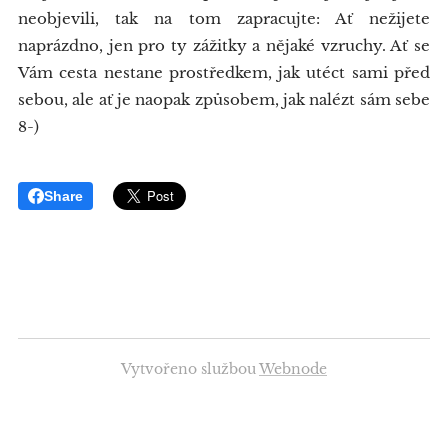
neobjevili, tak na tom zapracujte: Ať nežijete
naprázdno, jen pro ty zážitky a nějaké vzruchy. Ať se
Vám cesta nestane prostředkem, jak utéct sami před
sebou, ale ať je naopak způsobem, jak nalézt sám sebe
8-)
Share
Vytvořeno službou
Webnode
Vytvořte si webové stránky zdarma!