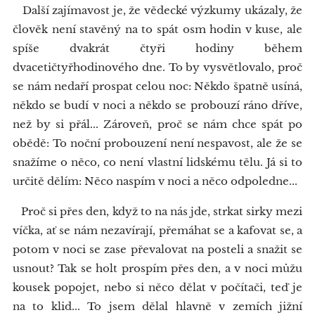
Další zajímavost je, že vědecké výzkumy ukázaly, že
člověk není stavěný na to spát osm hodin v kuse, ale
spíše dvakrát čtyři hodiny během
dvacetičtyřhodinového dne. To by vysvětlovalo, proč
se nám nedaří prospat celou noc: Někdo špatně usíná,
někdo se budí v noci a někdo se probouzí ráno dříve,
než by si přál... Zároveň, proč se nám chce spát po
obědě: To noční probouzení není nespavost, ale že se
snažíme o něco, co není vlastní lidskému tělu. Já si to
určitě dělím: Něco naspím v noci a něco odpoledne...
Proč si přes den, když to na nás jde, strkat sirky mezi
víčka, ať se nám nezavírají, přemáhat se a kafovat se, a
potom v noci se zase převalovat na posteli a snažit se
usnout? Tak se holt prospím přes den, a v noci můžu
kousek popojet, nebo si něco dělat v počítači, teď je
na to klid... To jsem dělal hlavně v zemích jižní