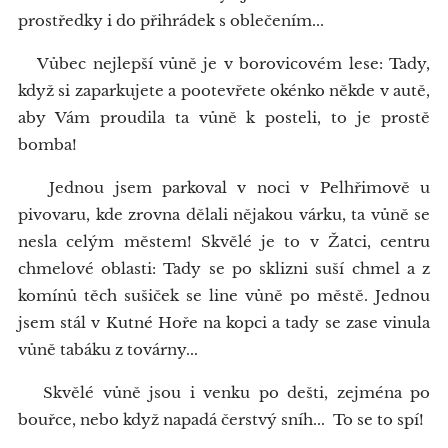
prostředky i do přihrádek s oblečením...
Vůbec nejlepší vůně je v borovicovém lese: Tady,
když si zaparkujete a pootevřete okénko někde v autě,
aby Vám proudila ta vůně k posteli, to je prostě
bomba!
Jednou jsem parkoval v noci v Pelhřimově u
pivovaru, kde zrovna dělali nějakou várku, ta vůně se
nesla celým městem! Skvělé je to v Žatci, centru
chmelové oblasti: Tady se po sklizni suší chmel a z
komínů těch sušiček se line vůně po městě. Jednou
jsem stál v Kutné Hoře na kopci a tady se zase vinula
vůně tabáku z továrny...
Skvělé vůně jsou i venku po dešti, zejména po
bouřce, nebo když napadá čerstvý sníh... To se to spí!