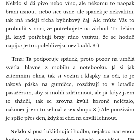
Někdo si dá pivo nebo víno, ale někomu to naopak
brání usnout, nebo sice usne, ale spánek je nekvalitní,
tak má raději třeba bylinkový čaj. Ale může Vás to
probudit v noci, že potřebujete na záchod. To dělám
já, když potřebuji brzy ráno vstávat, že se hodně
napiju: Je to spolehlivější, než budík 8-)
Tma: Ta podporuje spánek, proto pozor na umělá
světla, hlavně z mobilu a notebooku. Já si jak
zatemním okna, tak si vozím i klapky na oči, to je
taková páska na gumičce, rozdávají to v letadle
pasažérům, aby si mohli zdřímnout, ale já, když jsem
to sháněl, tak se zrovna kvůli koroně nelétalo,
nakonec jsem to sehnal v sex shopu 8-) Ale používám
je spíše přes den, když si chci na chvíli lehnout.
Někdo si pustí uklidňující hudbu, nějakou načtenou
knihu, či jinou nahrávku, nějaké povídání... Při