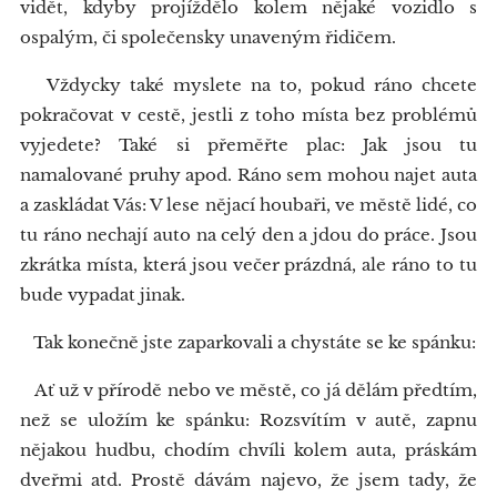
vidět, kdyby projíždělo kolem nějaké vozidlo s
ospalým, či společensky unaveným řidičem.
Vždycky také myslete na to, pokud ráno chcete
pokračovat v cestě, jestli z toho místa bez problémů
vyjedete? Také si přeměřte plac: Jak jsou tu
namalované pruhy apod. Ráno sem mohou najet auta
a zaskládat Vás: V lese nějací houbaři, ve městě lidé, co
tu ráno nechají auto na celý den a jdou do práce. Jsou
zkrátka místa, která jsou večer prázdná, ale ráno to tu
bude vypadat jinak.
Tak konečně jste zaparkovali a chystáte se ke spánku:
Ať už v přírodě nebo ve městě, co já dělám předtím,
než se uložím ke spánku: Rozsvítím v autě, zapnu
nějakou hudbu, chodím chvíli kolem auta, práskám
dveřmi atd. Prostě dávám najevo, že jsem tady, že