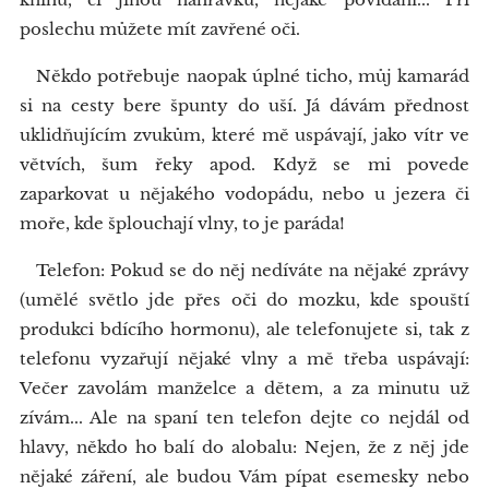
poslechu můžete mít zavřené oči.
Někdo potřebuje naopak úplné ticho, můj kamarád
si na cesty bere špunty do uší. Já dávám přednost
uklidňujícím zvukům, které mě uspávají, jako vítr ve
větvích, šum řeky apod. Když se mi povede
zaparkovat u nějakého vodopádu, nebo u jezera či
moře, kde šplouchají vlny, to je paráda!
Telefon: Pokud se do něj nedíváte na nějaké zprávy
(umělé světlo jde přes oči do mozku, kde spouští
produkci bdícího hormonu), ale telefonujete si, tak z
telefonu vyzařují nějaké vlny a mě třeba uspávají:
Večer zavolám manželce a dětem, a za minutu už
zívám... Ale na spaní ten telefon dejte co nejdál od
hlavy, někdo ho balí do alobalu: Nejen, že z něj jde
nějaké záření, ale budou Vám pípat esemesky nebo