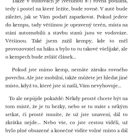
Takže v budovách je (většinou 8-) rovná podlaha,
tedy i postel na které ležíte, bude rovně. V autě bude
záležet, jak se Vám podaří zaparkovat. Pokud jedete
do kempu, tady většinou je upravený terén, místa na
stání automobilů a stavbu stanů jsou ve vodováze.
Většinou. Také jsem zažil kempy, kde to měl
provozovatel na háku a bylo to tu takové všelijaké, ale
o kempech bude zvlášť článek...
Pokud jste mimo kemp, nemáte záruku rovného
povrchu. Ale jste mobilní, takže můžete jet hledat jiné
místo, když to, které jste si našli, Vám nevyhovuje...
To ale nepůjde pokaždé: Někdy prostě chcete být na
tom místě, že je tu hezky, nebo se tu máte s někým
setkat, či prostě musíte, že už jste unavení, dál to
zkrátka nejde... Nebo vše, co jste cestou viděli, už
bylo plně obsazené a konečně vidíte volné místo a dál