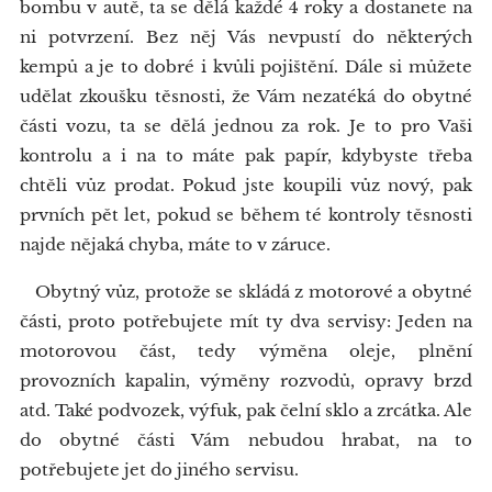
bombu v autě, ta se dělá každé 4 roky a dostanete na
ni potvrzení. Bez něj Vás nevpustí do některých
kempů a je to dobré i kvůli pojištění. Dále si můžete
udělat zkoušku těsnosti, že Vám nezatéká do obytné
části vozu, ta se dělá jednou za rok. Je to pro Vaši
kontrolu a i na to máte pak papír, kdybyste třeba
chtěli vůz prodat. Pokud jste koupili vůz nový, pak
prvních pět let, pokud se během té kontroly těsnosti
najde nějaká chyba, máte to v záruce.
Obytný vůz, protože se skládá z motorové a obytné
části, proto potřebujete mít ty dva servisy: Jeden na
motorovou část, tedy výměna oleje, plnění
provozních kapalin, výměny rozvodů, opravy brzd
atd. Také podvozek, výfuk, pak čelní sklo a zrcátka. Ale
do obytné části Vám nebudou hrabat, na to
potřebujete jet do jiného servisu.