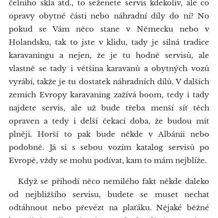
čelního skla atd., to seženete servis kdekoliv, ale co
opravy obytné části nebo náhradní díly do ní? No
pokud se Vám něco stane v Německu nebo v
Holandsku, tak to jste v klidu, tady je silná tradice
karavaningu a nejen, že je tu hodně servisů, ale
vlastně se tady i většina karavanů a obytných vozů
vyrábí, takže je tu dostatek náhradních dílů. V dalších
zemích Evropy karavaning zažívá boom, tedy i tady
najdete servis, ale už bude třeba menší síť těch
opraven a tedy i delší čekací doba, že budou mít
plněji. Horší to pak bude někde v Albánii nebo
podobně. Já si s sebou vozím katalog servisů po
Evropě, vždy se mohu podívat, kam to mám nejblíže.
Když se přihodí něco nemilého fakt někde daleko
od nejbližšího servisu, budete se muset nechat
odtáhnout nebo převézt na plaťáku. Nějaké běžné