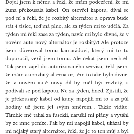
Dojel jsem k němu a řekl, že mám podezření, že mi
kuna překousala kabel. On otevřel kapotu, díval se
pod ní a řekl, že je rozbitý alternátor a oprava bude
stát 4 tisíce, teď má plno, ale za týden mi to udělá. Za
týden mi řekl zase za týden, navíc mi bylo divné, že v
novém autě nový alternátor je rozbitý?! Ale protože
jsem důvěřoval tomu kamarádovi, který mi to tu
doporučil, věřil jsem tomu. Ale čekat jsem nechtěl.
Tak jsem zajel do autorizovaného servisu, řekl jsem,
že mám asi rozbitý alternátor, těm to také bylo divné,
že v novém autě nový díl by měl být rozbitý, a
podívali se pod kapotu. Ne za týden, hned. Zjistili, že
je překousaný kabel od kuny, napojili mi to a za půl
hodiny už jsem jel svým směrem... Takže vidíte:
Támhle mě tahal za fusekli, narušil mi plány a vytáhl
by ze mne peníze. Pak by mi napojil kabel, ukázal by
mi nějaký starý alternátor, řekl, že je to ten můj a byl