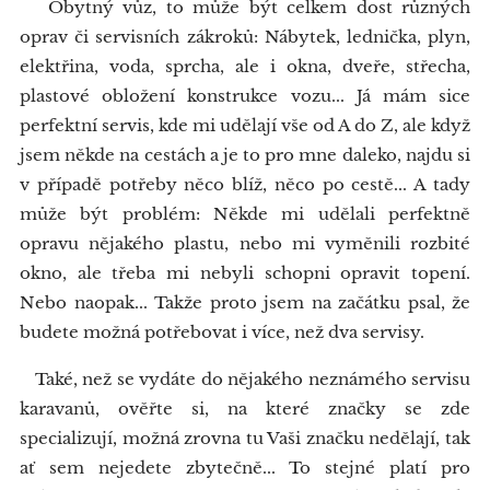
Obytný vůz, to může být celkem dost různých
oprav či servisních zákroků: Nábytek, lednička, plyn,
elektřina, voda, sprcha, ale i okna, dveře, střecha,
plastové obložení konstrukce vozu... Já mám sice
perfektní servis, kde mi udělají vše od A do Z, ale když
jsem někde na cestách a je to pro mne daleko, najdu si
v případě potřeby něco blíž, něco po cestě... A tady
může být problém: Někde mi udělali perfektně
opravu nějakého plastu, nebo mi vyměnili rozbité
okno, ale třeba mi nebyli schopni opravit topení.
Nebo naopak... Takže proto jsem na začátku psal, že
budete možná potřebovat i více, než dva servisy.
Také, než se vydáte do nějakého neznámého servisu
karavanů, ověřte si, na které značky se zde
specializují, možná zrovna tu Vaši značku nedělají, tak
ať sem nejedete zbytečně... To stejné platí pro