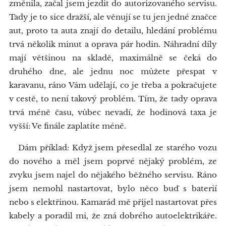
změnila, začal jsem jezdit do autorizovaného servisu.
Tady je to sice dražší, ale věnují se tu jen jedné značce
aut, proto ta auta znají do detailu, hledání problému
trvá několik minut a oprava pár hodin. Náhradní díly
mají většinou na skladě, maximálně se čeká do
druhého dne, ale jednu noc můžete přespat v
karavanu, ráno Vám udělají, co je třeba a pokračujete
v cestě, to není takový problém. Tím, že tady oprava
trvá méně času, vůbec nevadí, že hodinová taxa je
vyšší: Ve finále zaplatíte méně.
Dám příklad: Když jsem přesedlal ze starého vozu
do nového a měl jsem poprvé nějaký problém, ze
zvyku jsem najel do nějakého běžného servisu. Ráno
jsem nemohl nastartovat, bylo něco buď s baterií
nebo s elektřinou. Kamarád mě přijel nastartovat přes
kabely a poradil mi, že zná dobrého autoelektrikáře.