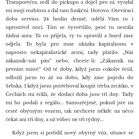
Transportéra, sedl do pickupu a dojel pro ní, vyndal
mi mojí rozbitou a dal tam funkční. Hotovo. Otevírací
doba servisu: 24 hodin denně, udělá Vám to i
uprostřed noci. Tím se vysvětlilo, proč tu nestála
žádná auta: Ta co přijela, ty tu opravili a hned zase
odjela. To byla pro mne ukázka kapitalismu v
naprosto nekapitalistické zemi, tady platilo: „Náš
zákazník=náš pán“ nebo, chcete-li: „Zákazník na
prvním místě“ Od té doby, když jsem cokoliv řešil,
odložil jsem to až na dobu, kdy zase pojedu do
Srbska. I když jsem potřeboval koupit třeba zrcátko, v
Čechách mi řekli, že dodací doba jsou tři dny. Tady
mi ho podali z regálu... Samozřejmě, pokud jste na
cestě obytným vozem, tak nechcete někde na něco
čekat ani tři dny, a už vůbec ne tři týdny...
Když jsem si pořídil nový obytný vůz, situace se