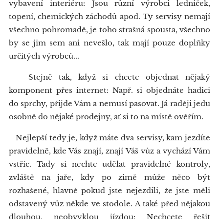
vybavení interiéru: Jsou různí výrobci ledniček,
topení, chemických záchodů apod. Ty servisy nemají
všechno pohromadě, je toho strašná spousta, všechno
by se jim sem ani nevešlo, tak mají pouze doplňky
určitých výrobců...
Stejně tak, když si chcete objednat nějaký
komponent přes internet: Např. si objednáte hadici
do sprchy, přijde Vám a nemusí pasovat. Já raději jedu
osobně do nějaké prodejny, ať si to na místě ověřím.
Nejlepší tedy je, když máte dva servisy, kam jezdíte
pravidelně, kde Vás znají, znají Váš vůz a vychází Vám
vstříc. Tady si nechte udělat pravidelné kontroly,
zvláště na jaře, kdy po zimě může něco být
rozhašené, hlavně pokud jste nejezdili, že jste měli
odstavený vůz někde ve stodole. A také před nějakou
dlouhou, neobvyklou jízdou: Nechcete řešit