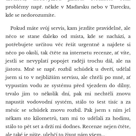
problémy např. někde v Maďarsku nebo v Turecku,
kde se nedorozumíte.
Pokud máte svůj servis, kam jezdíte pravidelně, ale
něco se stane daleko od místa, kde se nachází, a
potřebujete určitou věc řešit urgentně a najdete si
něco po okolí, tak čtěte na internetu recenze, ať víte,
jestli se nevyplatí popojet raději trochu dál, ale na
jistotu. Mně se např. rozbil schůdek u dveří, udělal
jsem si to v nejbližším servisu, ale chtěli po mně, ať
vypustím vodu ze systému před vjezdem do dílny,
trvalo jim to několik dní, pak mi nechtěli znovu
napustit vodovodní systém, stálo to šest tisíc a za
měsíc se schůdek znovu rozbil. Pak jsem s ním jel
někam sto kilometrů, tam mi to udělali za hodinu,
stálo to pět set a drží mi dodnes. Recenze nejen čtěte,
ale také je pište, ulehčí to život nám všem...