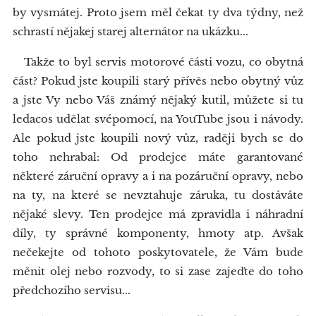
by vysmátej. Proto jsem měl čekat ty dva týdny, než
schrastí nějakej starej alternátor na ukázku...
Takže to byl servis motorové části vozu, co obytná
část? Pokud jste koupili starý přívěs nebo obytný vůz
a jste Vy nebo Váš známý nějaký kutil, můžete si tu
ledacos udělat svépomocí, na YouTube jsou i návody.
Ale pokud jste koupili nový vůz, raději bych se do
toho nehrabal: Od prodejce máte garantované
některé záruční opravy a i na pozáruční opravy, nebo
na ty, na které se nevztahuje záruka, tu dostáváte
nějaké slevy. Ten prodejce má zpravidla i náhradní
díly, ty správné komponenty, hmoty atp. Avšak
nečekejte od tohoto poskytovatele, že Vám bude
měnit olej nebo rozvody, to si zase zajeďte do toho
předchozího servisu...