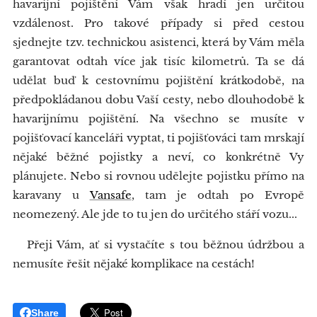
havarijní pojištění Vám však hradí jen určitou
vzdálenost. Pro takové případy si před cestou
sjednejte tzv. technickou asistenci, která by Vám měla
garantovat odtah více jak tisíc kilometrů. Ta se dá
udělat buď k cestovnímu pojištění krátkodobě, na
předpokládanou dobu Vaší cesty, nebo dlouhodobě k
havarijnímu pojištění. Na všechno se musíte v
pojišťovací kanceláři vyptat, ti pojišťováci tam mrskají
nějaké běžné pojistky a neví, co konkrétně Vy
plánujete. Nebo si rovnou udělejte pojistku přímo na
karavany u
Vansafe
, tam je odtah po Evropě
neomezený. Ale jde to tu jen do určitého stáří vozu...
Přeji Vám, ať si vystačíte s tou běžnou údržbou a
nemusíte řešit nějaké komplikace na cestách!
Share