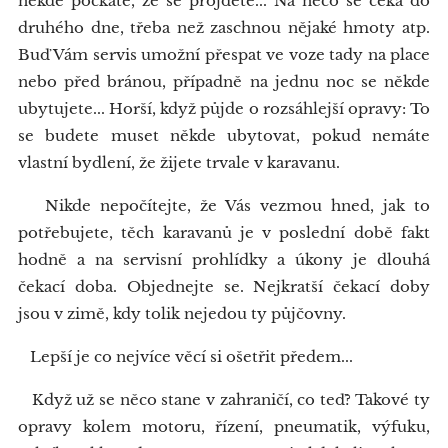
někde počkáte, že se projdete... Na něco se čeká do
druhého dne, třeba než zaschnou nějaké hmoty atp.
Buď Vám servis umožní přespat ve voze tady na place
nebo před bránou, případně na jednu noc se někde
ubytujete... Horší, když půjde o rozsáhlejší opravy: To
se budete muset někde ubytovat, pokud nemáte
vlastní bydlení, že žijete trvale v karavanu.
Nikde nepočítejte, že Vás vezmou hned, jak to
potřebujete, těch karavanů je v poslední době fakt
hodně a na servisní prohlídky a úkony je dlouhá
čekací doba. Objednejte se. Nejkratší čekací doby
jsou v zimě, kdy tolik nejedou ty půjčovny.
Lepší je co nejvíce věcí si ošetřit předem...
Když už se něco stane v zahraničí, co teď? Takové ty
opravy kolem motoru, řízení, pneumatik, výfuku,