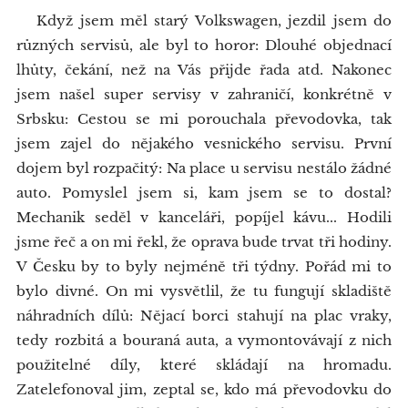
Když jsem měl starý Volkswagen, jezdil jsem do
různých servisů, ale byl to horor: Dlouhé objednací
lhůty, čekání, než na Vás přijde řada atd. Nakonec
jsem našel super servisy v zahraničí, konkrétně v
Srbsku: Cestou se mi porouchala převodovka, tak
jsem zajel do nějakého vesnického servisu. První
dojem byl rozpačitý: Na place u servisu nestálo žádné
auto. Pomyslel jsem si, kam jsem se to dostal?
Mechanik seděl v kanceláři, popíjel kávu... Hodili
jsme řeč a on mi řekl, že oprava bude trvat tři hodiny.
V Česku by to byly nejméně tři týdny. Pořád mi to
bylo divné. On mi vysvětlil, že tu fungují skladiště
náhradních dílů: Nějací borci stahují na plac vraky,
tedy rozbitá a bouraná auta, a vymontovávají z nich
použitelné díly, které skládají na hromadu.
Zatelefonoval jim, zeptal se, kdo má převodovku do