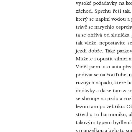
vysoké požadavky na ko
záchod. Sprchu řeší tak
který se naplní vodou a 
trávě se narychlo osprch
ta se ohřívá od sluníčka.
tak vleže, nepostavíte 
jezdí dobře. Také parkov
Můžete i opustit silnici
Viděl jsem tato auta pře
podívat se na YouTube:
n
různých nápadů, které lidi
dodávky a dá se tam zaso
se shrnuje na jízdu a roz
lezou tam po žebříku. Ob
střechu tu harmoniku, a
takovým typem bydlení: 
s manželkou a bylo to sup