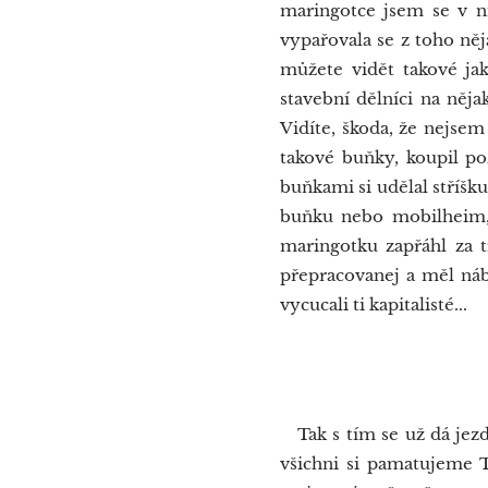
maringotce jsem se v ní
vypařovala se z toho něj
můžete vidět takové jak
stavební dělníci na něj
Vidíte, škoda, že nejse
takové buňky, koupil po
buňkami si udělal stříšk
buňku nebo mobilheim, 
maringotku zapřáhl za t
přepracovanej a měl nábě
vycucali ti kapitalisté...
Nákla
Tak s tím se už dá jezdi
všichni si pamatujeme Ta