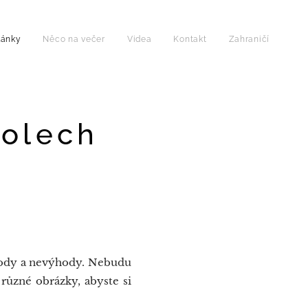
lánky
Něco na večer
Videa
Kontakt
Zahraničí
kolech
ýhody a nevýhody. Nebudu
různé obrázky, abyste si