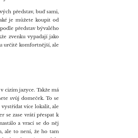
svých představ, buď sami,
Také je můžete koupit od
 podle představ bývalého
akže zvenku vypadají jako
 určitě komfortnější, ale
o v cizím jazyce. Takže má
hnete svůj domeček. To se
vystřídat více lokalit, ale
r se zase vrátí přespat k
nastálo a vrací se do něj
, ale to není, že ho tam