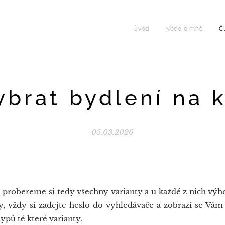
Úvod
Něco o mně
Č
ybrat bydlení na 
05.03.2026
 probereme si tedy všechny varianty a u každé z nich v
y, vždy si zadejte heslo do vyhledávače a zobrazí se Vám 
ypů té které varianty.