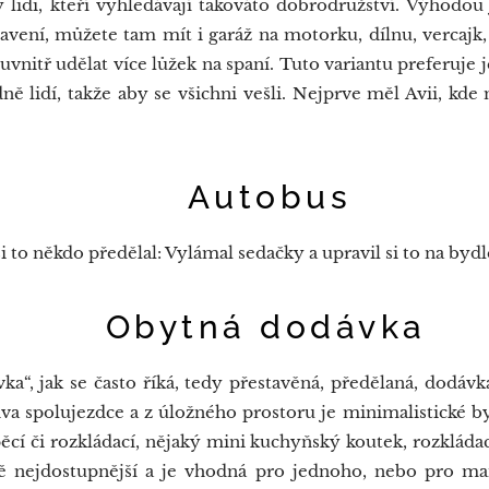
y lidi, kteří vyhledávají takováto dobrodružství. Výhodou j
ení, můžete tam mít i garáž na motorku, dílnu, vercajk, k
uvnitř udělat více lůžek na spaní. Tuto variantu preferuje
ně lidí, takže aby se všichni vešli. Nejprve měl Avii, kde
tobus
i to někdo předělal: Vylámal sedačky a upravil si to na byd
ná dodávka
a“, jak se často říká, tedy přestavěná, předělaná, dodávk
dva spolujezdce a z úložného prostoru je minimalistické by
cí či rozkládací, nějaký mini kuchyňský koutek, rozkládací
vě nejdostupnější a je vhodná pro jednoho, nebo pro m