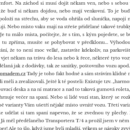
mfort. Na záchod si musí dojít někam ven, nebo s sebou
, že buď si někam dojdou, nebo mají venkovní. To je buď
položí na střechu, aby se voda ohřála od sluníčka, napojí 
ují. Nebo místo vaku mají na střeše přidělané takové trubky
 Je tu málo místa, počítejte, že s tím, s kým pojedete, se 
se tu zpříma, musíte se pohybovat v předklonu... Výhodou
ání, že to není moc velké, zastavíte kdekoliv, na parkoviš
 a vjet někam na trávu do lesa nebo k řece, některé tyto vo
dělaná jak z dodávky, tak ze sanitky, poštovního vozu apod.
omadem.cz
Tady je toho fakt hodně a sám strávím klidně 
 měli a zrealizovali. Ještě k té posteli: Existuje tzv. „harmo
uvací deska a na ní matrace a nad to taková gumová roleta, 
hrnuje večer na spaní. Nebo si lidé vozí stan, který se ro
ě varianty Vám ušetří nějaké místo uvnitř vozu. Třetí vari
le udělat si tam spaní napevno, že se zvednou ty plechy.
Já měl předělaného Transportera T/4 a prožil jsem v něm č
er! Ale to šlo, když jsme byli mladší, věkem se nároky zvyšu