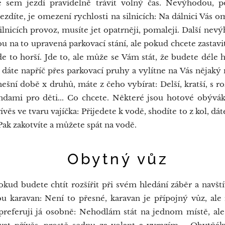
 sem jezdí pravidelně trávit volný čas. Nevýhodou, 
jezdíte, je omezení rychlosti na silnicích: Na dálnici Vás
lnicích provoz, musíte jet opatrněji, pomaleji. Další nev
u na to upravená parkovací stání, ale pokud chcete zastavi
e to horší. Jde to, ale může se Vám stát, že budete déle 
o dáte napříč přes parkovací pruhy a vylítne na Vás nějak
ešní době x druhů, máte z čeho vybírat: Delší, kratší, s ro
dami pro děti... Co chcete. Některé jsou hotové obývák
ívěs ve tvaru vajíčka: Přijedete k vodě, shodíte to z kol, dá
Pak zakotvíte a můžete spát na vodě.
tný vůz
 budete chtít rozšířit při svém hledání záběr a navštív
 karavan: Není to přesné, karavan je přípojný vůz, ale
 preferuji já osobně: Nehodlám stát na jednom místě, ale 