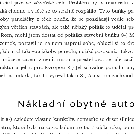
 cítil jako ve vězeňské cele. Problém byl v materiálu, 
aká chemie a v létě se to strašně rozpálilo. Tyto buňky pa
oby paneláčky z těch buněk, že se poskládají vedle se
akých větších stavbách, ale také nějaký politik to udělal
m Rom, mohl jsem dostat od politika stavební buňku 8-) M
zemek, postavil je na něm naproti sobě, obložil si to d
u, kde měl takovou jakoby pergolu, nějaké posezení... Tak
můžete časem změnit místo a přestěhovat se, ale zažil
raktor a jel napříč Evropou 8-) Jel schválně pomalu, aby 
h na infarkt, tak to vyřešil takto 8-) Asi si tím zachránil
dní obytné aut
t 8-) Zajedete vlastně kamkoliv, nemusíte se držet silnice,
tru, která byla na cestě kolem světa. Projela řeku, pouš