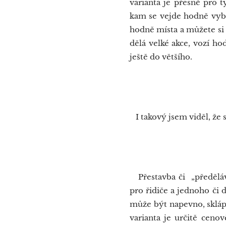
varianta je přesně pro t
kam se vejde hodně vybav
hodně místa a můžete si 
dělá velké akce, vozí hod
ještě do většího.
Au
I takový jsem viděl, že s
Obyt
Přestavba či „předělávk
pro řidiče a jednoho či 
může být napevno, sklápě
varianta je určitě ceno