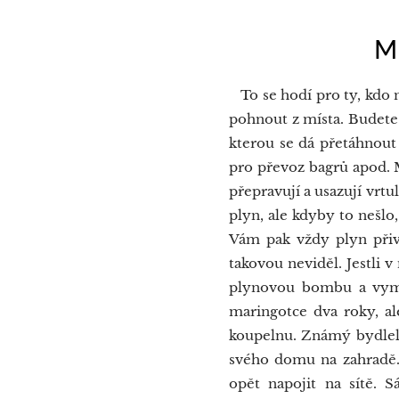
Maringo
To se hodí pro ty, kdo n
pohnout z místa. Budete
kterou se dá přetáhnout
pro převoz bagrů apod. M
přepravují a usazují vrtu
plyn, ale kdyby to nešlo,
Vám pak vždy plyn přive
takovou neviděl. Jestli v
plynovou bombu a vymys
maringotce dva roky, al
koupelnu. Známý bydlel 
svého domu na zahradě..
opět napojit na sítě. 