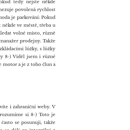
pokud tedy nejste někde
 omezuje povolená rychlost
ýhoda je parkování: Pokud
t někde ve městě, třeba u
hledat volné místo, různě
ý manažer prodejny. Takže
zkládacími lůžky, s lůžky
y 8-) Viděl jsem i různé
te motor a je z toho člun a
íte i zahraniční weby. V
 rozumíme si 8-) Toto je
často se posunuji, takže