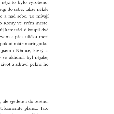
z nějž to bylo vyrobeno,
sují do sebe, takže někde
be a nad sebe. To mívají
 pro Romy ve svém městě.
ůj kamarád si koupil dvě
řevem a přes uličku mezi
že pokud máte maringotku,
 jsem i Němce, který si
se uklidnil, byl nějakej
 život a zdraví, pěkně ho
o
 ale vjedete i do terénu,
ť, kamenité pláně... Tato