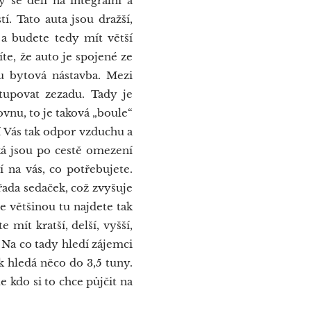
 se dělí na integrální a
í. Tato auta jsou dražší,
 a budete tedy mít větší
te, že auto je spojené ze
du bytová nástavba. Mezi
tupovat zezadu. Tady je
vnu, to je taková „boule“
dí Vás tak odpor vzduchu a
aká jsou po cestě omezení
í na vás, co potřebujete.
řada sedaček, což zvyšuje
e většinou tu najdete tak
mít kratší, delší, vyšší,
. Na co tady hledí zájemci
ak hledá něco do 3,5 tuny.
e kdo si to chce půjčit na