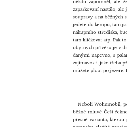
někdo zapomněl, ale že
zaparkovaní nastálo, ale 
soupravy a na běžných si
jedete do kempu, tam jso
nákupního střediska, bud
tam kličkovat atp. Pak t
obytných přívěsů je v dn
danými napevno, s palan
zajímavosti, jako třeba př
můžete plout po jezeře. 
Oby
Neboli Wohnmobil, pokud
běžné mluvě Češi řeknou
přesně varianta, kterou