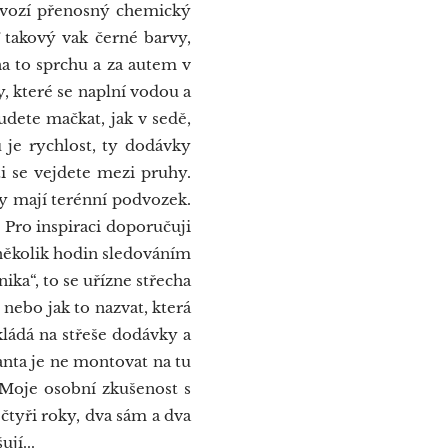
 vozí přenosný chemický
 takový vak černé barvy,
na to sprchu a za autem v
, které se naplní vodou a
budete mačkat, jak v sedě,
 je rychlost, ty dodávky
ti se vejdete mezi pruhy.
zy mají terénní podvozek.
 Pro inspiraci doporučuji
několik hodin sledováním
nika“, to se uřízne střecha
nebo jak to nazvat, která
zkládá na střeše dodávky a
anta je ne montovat na tu
 Moje osobní zkušenost s
tyři roky, dva sám a dva
jí...