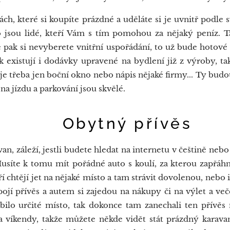
, které si koupíte prázdné a uděláte si je uvnitř podle 
o jsou lidé, kteří Vám s tím pomohou za nějaký peníz. 
e pak si nevyberete vnitřní uspořádání, to už bude hotové
k existují i dodávky upravené na bydlení již z výroby, t
je třeba jen boční okno nebo nápis nějaké firmy... Ty budou
a jízdu a parkování jsou skvělé.
ný přívěs
n, záleží, jestli budete hledat na internetu v češtině neb
 Musíte k tomu mít pořádné auto s koulí, za kterou zapřá
 chtějí jet na nějaké místo a tam strávit dovolenou, nebo i 
jí přívěs a autem si zajedou na nákupy či na výlet a veče
bilo určité místo, tak dokonce tam zanechali ten přívěs 
víkendy, takže můžete někde vidět stát prázdný karavan