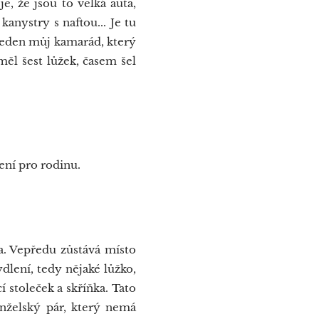
e, že jsou to velká auta,
anystry s naftou... Je tu
 jeden můj kamarád, který
 měl šest lůžek, časem šel
lení pro rodinu.
a. Vepředu zůstává místo
dlení, tedy nějaké lůžko,
 stoleček a skříňka. Tato
anželský pár, který nemá