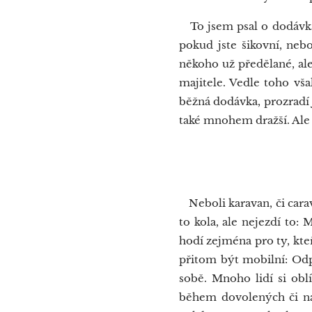
To jsem psal o dodávkách
pokud jste šikovní, neb
někoho už předělané, al
majitele. Vedle toho vša
běžná dodávka, prozradí 
také mnohem dražší. Ale n
Obyt
Neboli karavan, či carava
to kola, ale nejezdí to:
hodí zejména pro ty, kteří
přitom být mobilní: Odpo
sobě. Mnoho lidí si oblí
během dovolených či na 