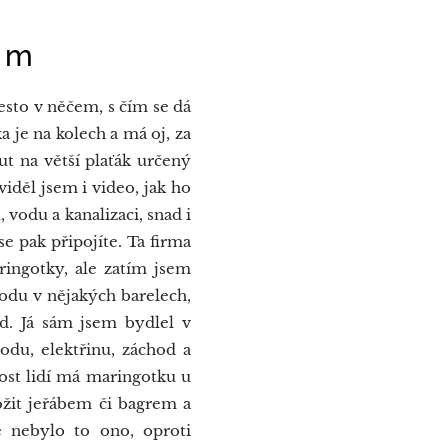
im
esto v něčem, s čím se dá
je na kolech a má oj, za
t na větší plaťák určený
iděl jsem i video, jak ho
 vodu a kanalizaci, snad i
se pak připojíte. Ta firma
ringotky, ale zatím jsem
 vodu v nějakých barelech,
d. Já sám jsem bydlel v
odu, elektřinu, záchod a
ost lidí má maringotku u
ožit jeřábem či bagrem a
e nebylo to ono, oproti