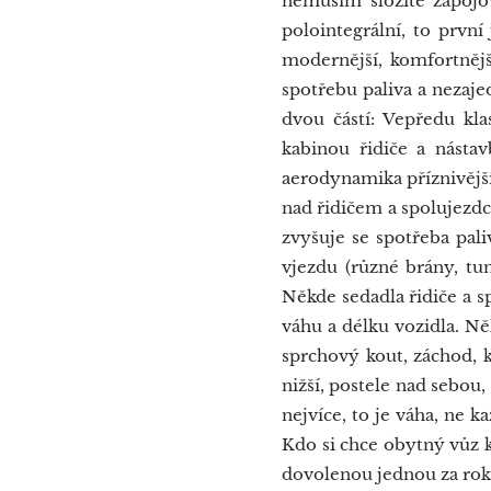
nemusím složitě zapojov
polointegrální, to první
modernější, komfortnějš
spotřebu paliva a nezaje
dvou částí: Vepředu kla
kabinou řidiče a násta
aerodynamika příznivější
nad řidičem a spolujezdce
zvyšuje se spotřeba pali
vjezdu (různé brány, tun
Někde sedadla řidiče a s
váhu a délku vozidla. Ně
sprchový kout, záchod, k
nižší, postele nad sebou,
nejvíce, to je váha, ne k
Kdo si chce obytný vůz ko
dovolenou jednou za rok,