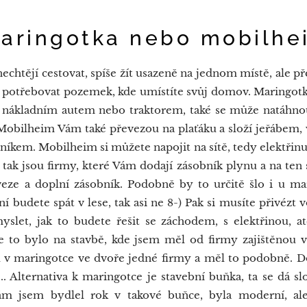
tka nebo mobilhe
echtějí cestovat, spíše žít usazeně na jednom místě, ale př
 potřebovat pozemek, kde umístíte svůj domov. Maringotka 
 nákladním autem nebo traktorem, také se může natáhnou
obilheim Vám také převezou na plaťáku a složí jeřábem, v
lníkem. Mobilheim si můžete napojit na sítě, tedy elektřinu,
 tak jsou firmy, které Vám dodají zásobník plynu a na ten 
ze a doplní zásobník. Podobně by to určitě šlo i u ma
 ní budete spát v lese, tak asi ne 8-) Pak si musíte přivézt
let, jak to budete řešit se záchodem, s elektřinou, at
e to bylo na stavbě, kde jsem měl od firmy zajištěnou v
v maringotce ve dvoře jedné firmy a měl to podobně. D
. Alternativa k maringotce je stavební buňka, ta se dá sl
Sám jsem bydlel rok v takové buňce, byla moderní, al