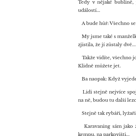
Tedy v nějaké bublině, 
událostí...
A bude hůř: Všechno se
My jsme také s manželko
zjistila, že jí zůstaly dvě...
Takže vidíte, všechno jd
Klidně můžete jet.
Ba naopak: Když vyjedete
Lidi stejně nejvíce spoj
na ně, budou tu další lezci
Stejně tak rybáři, lyžaři, 
Karavaning sám jako živ
kempu, na parkovišti...