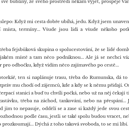
své bubliny, ze svého prostředí někam vyjet, prospěje Vám t
aslepo: Když mi cesta dobře ubíhá, jedu. Když jsem unaven
í místa, termíny... Všude jsou lidi a všude někoho po
třeba fejsbůková skupina o spolucestování, že se lidé doml
jakém místě a tam něco podniknou... Ale já se nechci v
r pro odbočku, když vidím něco zajímavého po cestě...
rkář, ten si naplánuje trasu, třeba do Rumunska, dá to 
 zpráv mu chodí od zájemců, kde a kdy se k němu přidají. O
čerpací stanici a buď tu chvíli počká, nebo už na něj čekají 
zastávku, třeba na záchod, tankování, nebo na přespání...
ud jim to nepasuje, oddělí se a zase si každý jede svou cest
k rozhodnou podle času, jestli se také spolu budou vracet, n
o prozkoumají... Dýchá z toho taková svoboda, to se mi líbí.