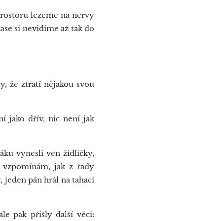
prostoru lezeme na nervy
zase si nevidíme až tak do
y, že ztratí nějakou svou
 jako dřív, nic není jak
áku vynesli ven židličky,
ké vzpomínám, jak z řady
, jeden pán hrál na tahací
e pak přišly další věci: