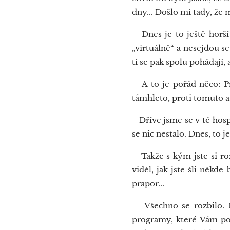
dny... Došlo mi tady, že 
Dnes je to ještě horší 
„virtuálně“ a nesejdou se
ti se pak spolu pohádají, 
A to je pořád něco: Pro
támhleto, proti tomuto a
Dříve jsme se v té hosp
se nic nestalo. Dnes, to j
Takže s kým jste si rozu
viděl, jak jste šli někde
prapor...
Všechno se rozbilo. Ne
programy, které Vám pos