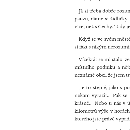
Já si třeba dobře rozumí
pauzu, dáme si židličky,
více, než s Čechy. Tady j
Když se ve svém městě s
si fakt s nikým nerozumí
Vícekrát se mi stalo, že
místního podniku a něja
neznámé obci, že jsem tu
Je to stejné, jako s p
někam vyrazit... Pak se 
krásně... Nebo u nás v 
kilometrů výše v horách 
kterého jste právě vypadli