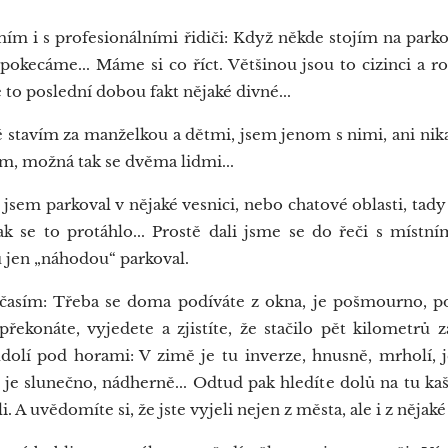
m i s profesionálními řidiči: Když někde stojím na parko
 pokecáme... Máme si co říct. Většinou jsou to cizinci a r
e to poslední dobou fakt nějaké divné...
tavím za manželkou a dětmi, jsem jenom s nimi, ani ni
m, možná tak se dvěma lidmi...
 jsem parkoval v nějaké vesnici, nebo chatové oblasti, tady
k se to protáhlo... Prostě dali jsme se do řeči s místním
 jen „náhodou“ parkoval.
očasím: Třeba se doma podíváte z okna, je pošmourno, p
překonáte, vyjedete a zjistíte, že stačilo pět kilometrů
údolí pod horami: V zimě je tu inverze, hnusně, mrholí, j
je slunečno, nádherně... Odtud pak hledíte dolů na tu kaši
. A uvědomíte si, že jste vyjeli nejen z města, ale i z nějaké