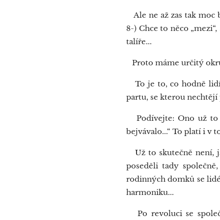
Ale ne až zas tak moc b
8-) Chce to něco „mezi“, 
talíře...
Proto máme určitý okruh
To je to, co hodně lidí 
partu, se kterou nechtějí 
Podívejte: Ono už to ne
bejvávalo...“ To platí i v
Už to skutečně není, jak
poseděli tady společně,
rodinných domků se lidé s
harmoniku...
Po revoluci se společno