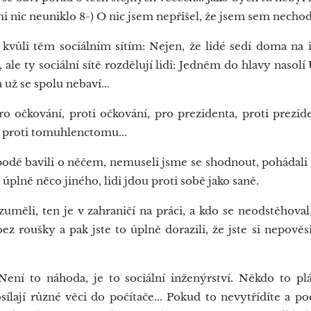
mi nic neuniklo 8-) O nic jsem nepřišel, že jsem sem nechod
kvůli těm sociálním sítím: Nejen, že lidé sedí doma na i
, ale ty sociální sítě rozdělují lidi: Jedněm do hlavy naso
a už se spolu nebaví...
 očkování, proti očkování, pro prezidenta, proti prezide
 proti tomuhlenctomu...
odě bavili o něčem, nemuseli jsme se shodnout, pohádali s
e úplně něco jiného, lidi jdou proti sobě jako saně.
měli, ten je v zahraničí na práci, a kdo se neodstěhoval,
 bez roušky a pak jste to úplně dorazili, že jste si nepov
ní to náhoda, je to sociální inženýrství. Někdo to pl
ílají různé věci do počítače... Pokud to nevytřídíte a po