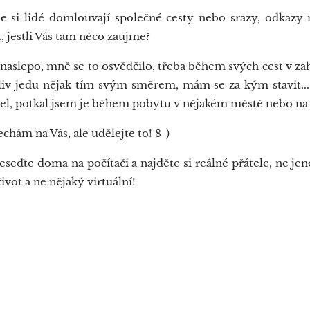
 si lidé domlouvají společné cesty nebo srazy, odkazy 
, jestli Vás tam něco zaujme?
 naslepo, mně se to osvědčilo, třeba během svých cest v zah
oliv jedu nějak tím svým směrem, mám se za kým stavit... 
šel, potkal jsem je během pobytu v nějakém městě nebo na 
chám na Vás, ale udělejte to! 8-)
seďte doma na počítači a najděte si reálné přátele, ne je
vot a ne nějaký virtuální!