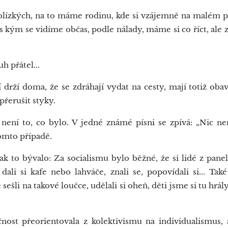
lízkých, na to máme rodinu, kde si vzájemně na malém 
s kým se vidíme občas, podle nálady, máme si co říct, ale 
 přátel...
drží doma, že se zdráhají vydat na cesty, mají totiž obav
přerušit styky.
ní to, co bylo. V jedné známé písni se zpívá: „Nic není
 tomto případě.
 to bývalo: Za socialismu bylo běžné, že si lidé z panel
 dali si kafe nebo lahváče, znali se, popovídali si... Ta
ešli na takové loučce, udělali si oheň, děti jsme si tu hrály
st přeorientovala z kolektivismu na individualismus, al