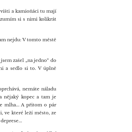
višti a kamioňáci tu mají
ozumím si s nimi kolikrát
kam nejdu: V tomto městě
 jsem zašel „na jedno“ do
i a sedlo si to. V úplně
oprchává, nemáte náladu
 za nějaký kopec a tam je
e mlha... A přitom o pár
, ve které leží město, ze
 deprese...