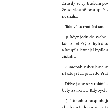
Zrušily se ty tradiční po
že se vlastně postupně v
neznali...
Taková ta tradiční souse
Já když jedu do svého r
kdo to je? Prý to byli dl
a koupila levnější bydlen
získali...
A naopak: Když jsme měli 
někdo jel za prací do Pr
Dříve jsme se v mládí sc
byly zavřené... Kdybych 
Ještě jednu hospodu jsem 
chvíli mi bylo jasné, že t