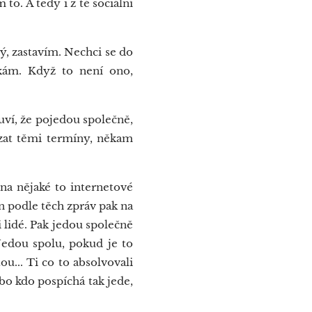
o. A tedy i z té sociální
ý, zastavím. Nechci se do
tkám. Když to není ono,
uví, že pojedou společně,
ázat těmi termíny, někam
na nějaké to internetové
n podle těch zpráv pak na
ti lidé. Pak jedou společně
 Jedou spolu, pokud je to
ou... Ti co to absolvovali
ebo kdo pospíchá tak jede,