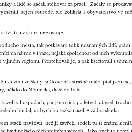
dniky a lidé se začali stěhovat za prací... Začaly se prodá
yměnili nejen sousedé, ale kolikrát i obyvatelstvo ve mě
dství, to už skoro neexistuje.
odného města, tak potkávám tolik neznámých lidí, ptám se 
užníci na nájmu v Praze, nějaká společnost od nich vykoupila
í v jiném regionu. Přestěhovali je, a pak kšeftovali s těmi
slezinu ze školy, sešlo se nás strašné málo, ptal jsem se, 
ahy, někdo do Německa, další do Irska...
házeli v hospodách, pár jsem jich po létech obešel, troch
někoho hledal, už bych ho těžko našel. A žádná škoda:
stačil navštívit, než jí zavřeli, seděli tu ti známí z mlád
i se baví pořád o těch stejných věcech... Jako bych tu nebyl