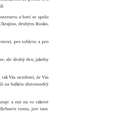
il.
nternetu a baví se spolu
lí Ukrajinu, druhým Rusko,
ntovi, pro tohleto a pro
e, ale druhý den, jakoby
 tak Vás nezdraví, že Vás
ěsili na balkón žlutomodrý
ánuje a má na to takové
dlehnete tomu, jste tam.