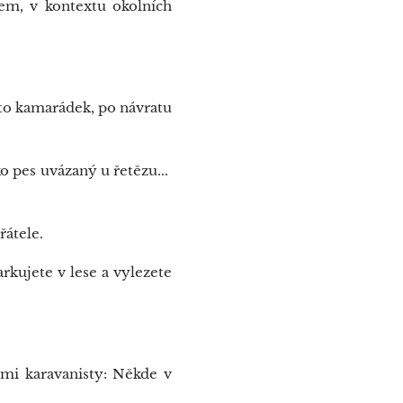
dem, v kontextu okolních
to kamarádek, po návratu
o pes uvázaný u řetězu...
řátele.
rkujete v lese a vylezete
ími karavanisty: Někde v