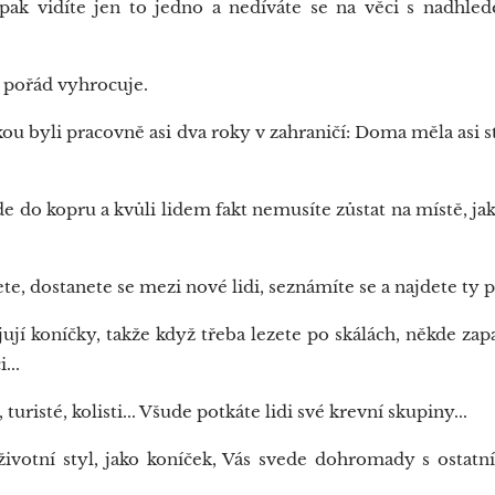
pak vidíte jen to jedno a nedíváte se na věci s nadhle
 pořád vyhrocuje.
u byli pracovně asi dva roky v zahraničí: Doma měla asi s
e do kopru a kvůli lidem fakt nemusíte zůstat na místě, jak
, dostanete se mezi nové lidi, seznámíte se a najdete ty p
ují koníčky, takže když třeba lezete po skálách, někde zapa
...
turisté, kolisti... Všude potkáte lidi své krevní skupiny...
otní styl, jako koníček, Vás svede dohromady s ostatn