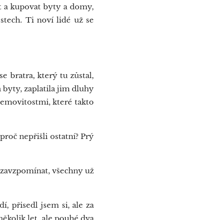
vat a kupovat byty a domy,
stech. Ti noví lidé už se
bratra, který tu zůstal,
 byty, zaplatila jim dluhy
 nemovitostmi, které takto
proč nepřišli ostatní? Prý
u zavzpomínat, všechny už
í, přisedl jsem si, ale za
 několik let, ale pouhé dva