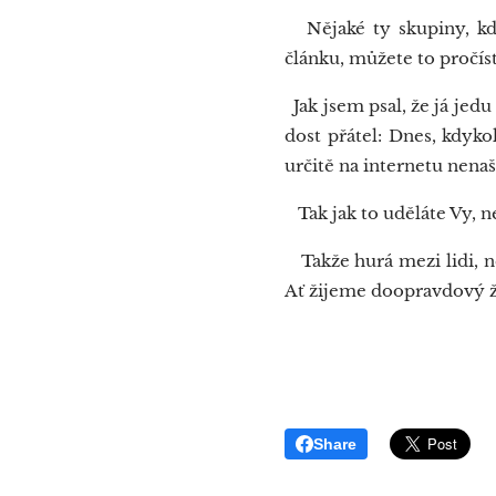
Nějaké ty skupiny, kde
článku, můžete to pročíst
Jak jsem psal, že já jedu
dost přátel: Dnes, kdyk
určitě na internetu nena
Tak jak to uděláte Vy, ne
Takže hurá mezi lidi, ne
Ať žijeme doopravdový ži
Share