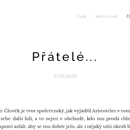
Úvod
Něco o mně
Č
Přátelé...
27.05.2026
: Člověk je tvor společenský, jak vyjádřil Aristoteles v 
sebe další lidi, a to nejen v obchodě, kdo mu prodá chl
 spraví asfalt, aby se mu dobře jelo, ale i nějaký užší okruh 