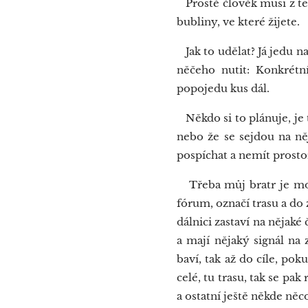
Prostě člověk musí z té 
bubliny, ve které žijete.
Jak to udělat? Já jedu n
něčeho nutit: Konkrétn
popojedu kus dál.
Někdo si to plánuje, je 
nebo že se sejdou na ně
pospíchat a nemít prosto
Třeba můj bratr je moto
fórum, označí trasu a do
dálnici zastaví na nějaké 
a mají nějaký signál na 
baví, tak až do cíle, pok
celé, tu trasu, tak se pa
a ostatní ještě někde něc