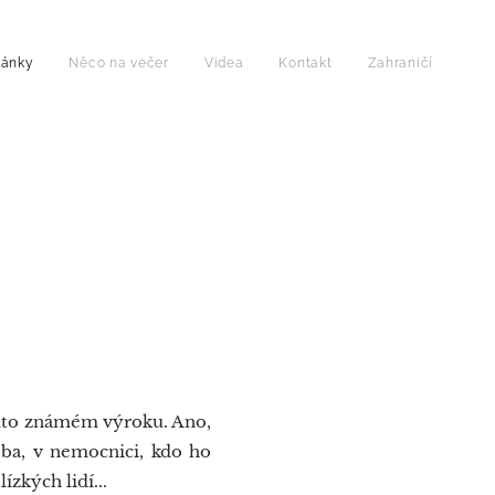
lánky
Něco na večer
Videa
Kontakt
Zahraničí
tomto známém výroku. Ano,
eba, v nemocnici, kdo ho
blízkých lidí...