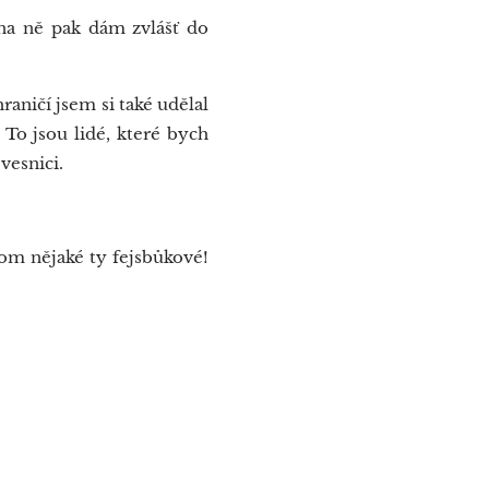
na ně pak dám zvlášť do
raničí jsem si také udělal
To jsou lidé, které bych
vesnici.
nom nějaké ty fejsbůkové!