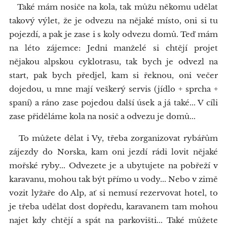
Také mám nosiče na kola, tak můžu někomu udělat
takový výlet, že je odvezu na nějaké místo, oni si tu
pojezdí, a pak je zase i s koly odvezu domů. Teď mám
na léto zájemce: Jedni manželé si chtějí projet
nějakou alpskou cyklotrasu, tak bych je odvezl na
start, pak bych předjel, kam si řeknou, oni večer
dojedou, u mne mají veškerý servis (jídlo + sprcha +
spaní) a ráno zase pojedou další úsek a já také... V cíli
zase přiděláme kola na nosič a odvezu je domů...
To můžete dělat i Vy, třeba zorganizovat rybářům
zájezdy do Norska, kam oni jezdí rádi lovit nějaké
mořské ryby... Odvezete je a ubytujete na pobřeží v
karavanu, mohou tak být přímo u vody... Nebo v zimě
vozit lyžaře do Alp, ať si nemusí rezervovat hotel, to
je třeba udělat dost dopředu, karavanem tam mohou
najet kdy chtějí a spát na parkovišti... Také můžete