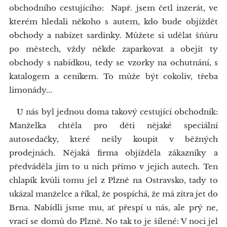
obchodního cestujícího: Např. jsem četl inzerát, ve
kterém hledali někoho s autem, kdo bude objíždět
obchody a nabízet sardinky. Můžete si udělat šňůru
po městech, vždy někde zaparkovat a obejít ty
obchody s nabídkou, tedy se vzorky na ochutnání, s
katalogem a ceníkem. To může být cokoliv, třeba
limonády...
U nás byl jednou doma takový cestující obchodník:
Manželka chtěla pro děti nějaké speciální
autosedačky, které nešly koupit v běžných
prodejnách. Nějaká firma objížděla zákazníky a
předváděla jim to u nich přímo v jejich autech. Ten
chlapík kvůli tomu jel z Plzně na Ostravsko, tady to
ukázal manželce a říkal, že pospíchá, že má zítra jet do
Brna. Nabídli jsme mu, ať přespí u nás, ale prý ne,
vrací se domů do Plzně. No tak to je šílené: V noci jel