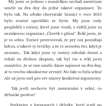
My jsme se jednou s manželkou nechali zaměstnat
uměle na dva dny do jedné takové organizace. To
bylo tak: Na srbsko-chorvatské hranici v roce 2015
bylo strašně uprchlíků ze Sýrie. My jsme tudy
projížděli s turisty, které jsme vozili, a viděli jsme tu
neziskovou organizaci „Člověk v plísni“. Řekl jsem, že
je to sekta. Turisté protestovali, že prý oni pomáhají
lidem, a takové ty řečičky, a že to nemohu říct, když je
neznám... Tak když jsme ty turisty odeslali domů a
čekali na druhou skupinu, tak byl čas a řekl jsem
manželce, že se tam uměle dáme najmout na dva dny,
ať to trochu okoukneme zevnitř. No fakt to byla sekta!
Ale už jsem měl pro své názory konkrétní argumenty.
Tak jestli nechcete být zaměstnáni v sektě, co
dělnické profese?
Potkávám v karavanech i dělníky, kteří jezdí po