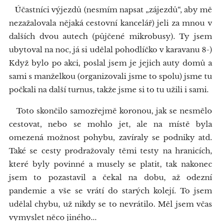
Účastníci výjezdů (nesmím napsat „zájezdů“, aby mě
nezažalovala nějaká cestovní kancelář) jeli za mnou v
dalších dvou autech (půjčené mikrobusy). Ty jsem
ubytoval na noc, já si udělal pohodlíčko v karavanu 8-)
Když bylo po akci, poslal jsem je jejich auty domů a
sami s manželkou (organizovali jsme to spolu) jsme tu
počkali na další turnus, takže jsme si to tu užili i sami.
Toto skončilo samozřejmě koronou, jak se nesmělo
cestovat, nebo se mohlo jet, ale na místě byla
omezená možnost pohybu, zavíraly se podniky atd.
Také se cesty prodražovaly těmi testy na hranicích,
které byly povinné a musely se platit, tak nakonec
jsem to pozastavil a čekal na dobu, až odezní
pandemie a vše se vrátí do starých kolejí. To jsem
udělal chybu, už nikdy se to nevrátilo. Měl jsem včas
vymyslet něco jiného...