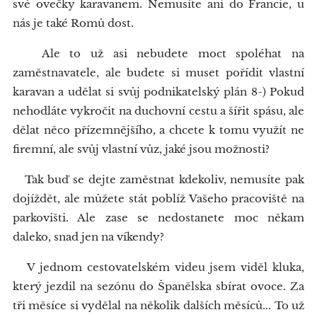
své ovečky karavanem. Nemusíte ani do Francie, u
nás je také Romů dost.
Ale to už asi nebudete moct spoléhat na
zaměstnavatele, ale budete si muset pořídit vlastní
karavan a udělat si svůj podnikatelský plán 8-) Pokud
nehodláte vykročit na duchovní cestu a šířit spásu, ale
dělat něco přízemnějšího, a chcete k tomu využít ne
firemní, ale svůj vlastní vůz, jaké jsou možnosti?
Tak buď se dejte zaměstnat kdekoliv, nemusíte pak
dojíždět, ale můžete stát poblíž Vašeho pracoviště na
parkovišti. Ale zase se nedostanete moc někam
daleko, snad jen na víkendy?
V jednom cestovatelském videu jsem viděl kluka,
který jezdil na sezónu do Španělska sbírat ovoce. Za
tři měsíce si vydělal na několik dalších měsíců... To už