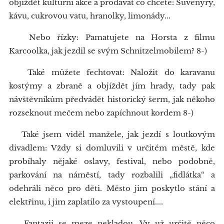
objíždět kulturní akce a prodávat co chcete: Suvenýry,
kávu, cukrovou vatu, hranolky, limonády...
Nebo řízky: Pamatujete na Horsta z filmu
Karcoolka, jak jezdil se svým Schnitzelmobilem? 8-)
Také můžete fechtovat: Naložit do karavanu
kostýmy a zbraně a objíždět jím hrady, tady pak
návštěvníkům předvádět historický šerm, jak někoho
rozseknout mečem nebo zapíchnout kordem 8-)
Také jsem viděl manžele, jak jezdí s loutkovým
divadlem: Vždy si domluvili v určitém městě, kde
probíhaly nějaké oslavy, festival, nebo podobně,
parkování na náměstí, tady rozbalili „fidlátka“ a
odehráli něco pro děti. Město jim poskytlo stání a
elektřinu, i jim zaplatilo za vystoupení....
Fantazii se meze nekladou, Vy už určitě něco