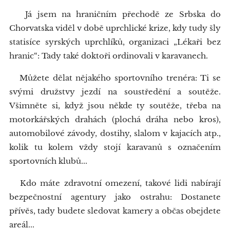
Já jsem na hraničním přechodě ze Srbska do
Chorvatska viděl v době uprchlické krize, kdy tudy šly
statisíce syrských uprchlíků, organizaci „Lékaři bez
hranic“: Tady také doktoři ordinovali v karavanech.
Můžete dělat nějakého sportovního trenéra: Ti se
svými družstvy jezdí na soustředění a soutěže.
Všimněte si, když jsou někde ty soutěže, třeba na
motorkářských drahách (plochá dráha nebo kros),
automobilové závody, dostihy, slalom v kajacích atp.,
kolik tu kolem vždy stojí karavanů s označením
sportovních klubů...
Kdo máte zdravotní omezení, takové lidi nabírají
bezpečnostní agentury jako ostrahu: Dostanete
přívěs, tady budete sledovat kamery a občas obejdete
areál...