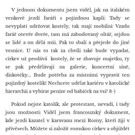
V jednom dokumentu jsem viděl, jak na italském
venkově jezdí faráři s pojízdnou kaplí: Tady se
nevyplatí udržovat kostely, tak mají mobilní: Vzadu
farář otevře dveře, tam má zabudovaný oltář, sejdou
se lidé a on dělá mši. Pak to sbalí a přejede do jiné
vesnice. U nás to tak za chvíli také bude vypadat,
církev už prodává kostely, že se zbavuje majetku, ty
se pak předělávají na galerie, koncertní síně,
diskotéky... Bude potřeba za místními vypravit ten
pojízdný kostelík! Nechcete udělat kariéru v katolické
hierarchii a vybírat peníze od babiček na vsi? 8-)
Pokud nejste katolík, ale protestant, nevadí, i tady
jsou možnosti: Viděl jsem francouzský dokument,
kde jezdí kazatel v karavanu mezi Romy, kteří žijí v
přívěsech. Můžete si založit romskou církev a objíždět