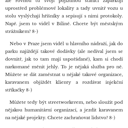
ale rovnou tu svojí pojízdnou stanici zaparkují
uprostřed problémové lokality a tady uvnitř vozu u
stolu vyslýchají hříšníky a sepisují s nimi protokoly.
Např. jsem to viděl v Bílině. Chcete být městským
strážníkem? 8-)
Nebo v Praze jsem viděl u hlavního nádraží, jak do
parku najíždějí takové dodávky (ale nedíval jsem se
dovnitř, jak to tam mají uspořádané), kam si chodí
narkomané měnit jehly. To je nějaká služba pro ně.
Můžete se dát zaměstnat u nějaké takové organizace,
karavanem objíždět klienty a rozdávat injekční
stříkačky 8-)
Můžete tedy být streetworkerem, nebo sloužit pod
nějakou humanitární organizací, a jezdit karavanem
na nějaké projekty. Chcete zachraňovat lidstvo? 8-)