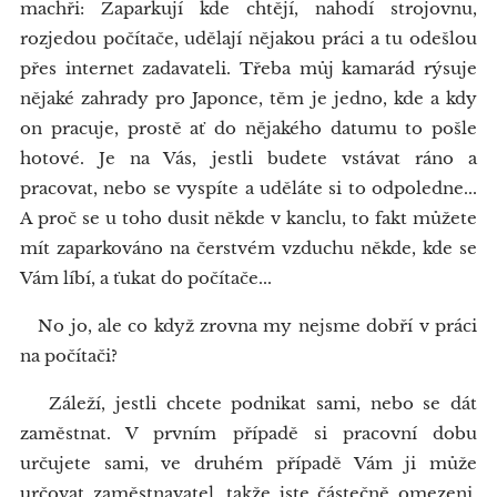
machři: Zaparkují kde chtějí, nahodí strojovnu,
rozjedou počítače, udělají nějakou práci a tu odešlou
přes internet zadavateli. Třeba můj kamarád rýsuje
nějaké zahrady pro Japonce, těm je jedno, kde a kdy
on pracuje, prostě ať do nějakého datumu to pošle
hotové. Je na Vás, jestli budete vstávat ráno a
pracovat, nebo se vyspíte a uděláte si to odpoledne...
A proč se u toho dusit někde v kanclu, to fakt můžete
mít zaparkováno na čerstvém vzduchu někde, kde se
Vám líbí, a ťukat do počítače...
No jo, ale co když zrovna my nejsme dobří v práci
na počítači?
Záleží, jestli chcete podnikat sami, nebo se dát
zaměstnat. V prvním případě si pracovní dobu
určujete sami, ve druhém případě Vám ji může
určovat zaměstnavatel, takže jste částečně omezeni.