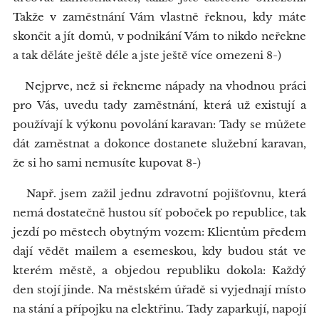
Takže v zaměstnání Vám vlastně řeknou, kdy máte
skončit a jít domů, v podnikání Vám to nikdo neřekne
a tak děláte ještě déle a jste ještě více omezeni 8-)
Nejprve, než si řekneme nápady na vhodnou práci
pro Vás, uvedu tady zaměstnání, která už existují a
používají k výkonu povolání karavan: Tady se můžete
dát zaměstnat a dokonce dostanete služební karavan,
že si ho sami nemusíte kupovat 8-)
Např. jsem zažil jednu zdravotní pojišťovnu, která
nemá dostatečně hustou síť poboček po republice, tak
jezdí po městech obytným vozem: Klientům předem
dají vědět mailem a esemeskou, kdy budou stát ve
kterém městě, a objedou republiku dokola: Každý
den stojí jinde. Na městském úřadě si vyjednají místo
na stání a přípojku na elektřinu. Tady zaparkují, napojí