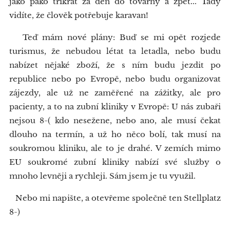
jako pako třikrát za den do továrny a zpět... Tady
vidíte, že člověk potřebuje karavan!
Teď mám nové plány: Buď se mi opět rozjede
turismus, že nebudou létat ta letadla, nebo budu
nabízet nějaké zboží, že s ním budu jezdit po
republice nebo po Evropě, nebo budu organizovat
zájezdy, ale už ne zaměřené na zážitky, ale pro
pacienty, a to na zubní kliniky v Evropě: U nás zubaři
nejsou 8-( kdo nesežene, nebo ano, ale musí čekat
dlouho na termín, a už ho něco bolí, tak musí na
soukromou kliniku, ale to je drahé. V zemích mimo
EU soukromé zubní kliniky nabízí své služby o
mnoho levněji a rychleji. Sám jsem je tu využil.
Nebo mi napište, a otevřeme společně ten Stellplatz
8-)