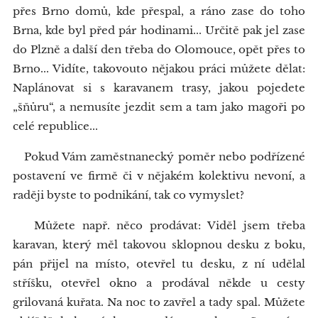
přes Brno domů, kde přespal, a ráno zase do toho
Brna, kde byl před pár hodinami... Určitě pak jel zase
do Plzně a další den třeba do Olomouce, opět přes to
Brno... Vidíte, takovouto nějakou práci můžete dělat:
Naplánovat si s karavanem trasy, jakou pojedete
„šňůru“, a nemusíte jezdit sem a tam jako magoři po
celé republice...
Pokud Vám zaměstnanecký poměr nebo podřízené
postavení ve firmě či v nějakém kolektivu nevoní, a
raději byste to podnikání, tak co vymyslet?
Můžete např. něco prodávat: Viděl jsem třeba
karavan, který měl takovou sklopnou desku z boku,
pán přijel na místo, otevřel tu desku, z ní udělal
stříšku, otevřel okno a prodával někde u cesty
grilovaná kuřata. Na noc to zavřel a tady spal. Můžete