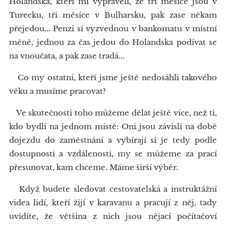
Holandska, kteří mi vyprávěli, že tři měsíce jsou v
Turecku, tři měsíce v Bulharsku, pak zase někam
přejedou... Penzi si vyzvednou v bankomatu v místní
měně, jednou za čas jedou do Holandska podívat se
na vnoučata, a pak zase tradá...
Co my ostatní, kteří jsme ještě nedosáhli takového
věku a musíme pracovat?
Ve skutečnosti toho můžeme dělat ještě více, než ti,
kdo bydlí na jednom místě: Oni jsou závislí na době
dojezdu do zaměstnání a vybírají si je tedy podle
dostupnosti a vzdálenosti, my se můžeme za prací
přesunovat, kam chceme. Máme širší výběr.
Když budete sledovat cestovatelská a instruktážní
videa lidí, kteří žijí v karavanu a pracují z něj, tady
uvidíte, že většina z nich jsou nějací počítačoví