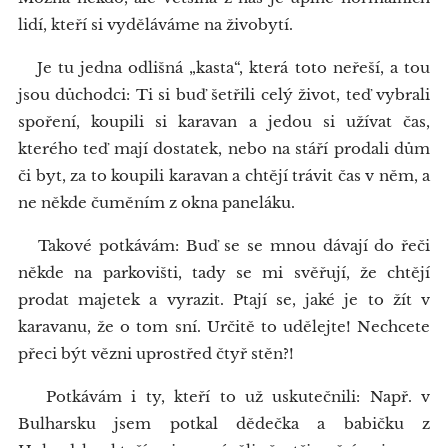
lidí, kteří si vyděláváme na živobytí.
Je tu jedna odlišná „kasta“, která toto neřeší, a tou
jsou důchodci: Ti si buď šetřili celý život, teď vybrali
spoření, koupili si karavan a jedou si užívat čas,
kterého teď mají dostatek, nebo na stáří prodali dům
či byt, za to koupili karavan a chtějí trávit čas v něm, a
ne někde čuměním z okna paneláku.
Takové potkávám: Buď se se mnou dávají do řeči
někde na parkovišti, tady se mi svěřují, že chtějí
prodat majetek a vyrazit. Ptají se, jaké je to žít v
karavanu, že o tom sní. Určitě to udělejte! Nechcete
přeci být vězni uprostřed čtyř stěn?!
Potkávám i ty, kteří to už uskutečnili: Např. v
Bulharsku jsem potkal dědečka a babičku z