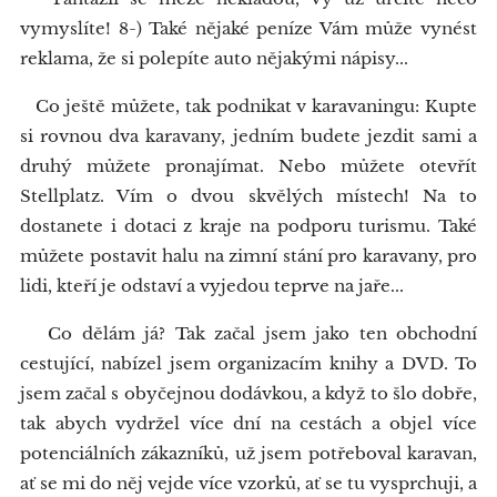
vymyslíte! 8-) Také nějaké peníze Vám může vynést
reklama, že si polepíte auto nějakými nápisy...
Co ještě můžete, tak podnikat v karavaningu: Kupte
si rovnou dva karavany, jedním budete jezdit sami a
druhý můžete pronajímat. Nebo můžete otevřít
Stellplatz. Vím o dvou skvělých místech! Na to
dostanete i dotaci z kraje na podporu turismu. Také
můžete postavit halu na zimní stání pro karavany, pro
lidi, kteří je odstaví a vyjedou teprve na jaře...
Co dělám já? Tak začal jsem jako ten obchodní
cestující, nabízel jsem organizacím knihy a DVD. To
jsem začal s obyčejnou dodávkou, a když to šlo dobře,
tak abych vydržel více dní na cestách a objel více
potenciálních zákazníků, už jsem potřeboval karavan,
ať se mi do něj vejde více vzorků, ať se tu vysprchuji, a