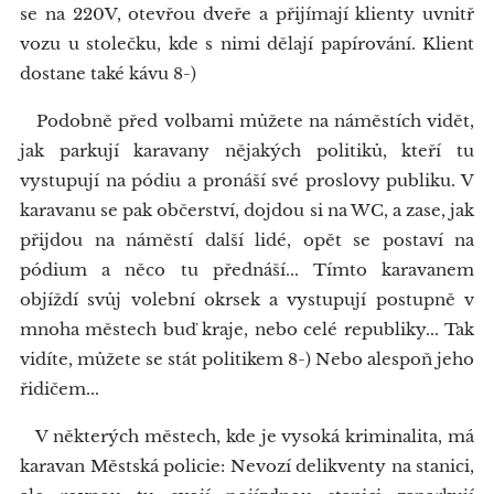
se na 220V, otevřou dveře a přijímají klienty uvnitř
vozu u stolečku, kde s nimi dělají papírování. Klient
dostane také kávu 8-)
Podobně před volbami můžete na náměstích vidět,
jak parkují karavany nějakých politiků, kteří tu
vystupují na pódiu a pronáší své proslovy publiku. V
karavanu se pak občerství, dojdou si na WC, a zase, jak
přijdou na náměstí další lidé, opět se postaví na
pódium a něco tu přednáší... Tímto karavanem
objíždí svůj volební okrsek a vystupují postupně v
mnoha městech buď kraje, nebo celé republiky... Tak
vidíte, můžete se stát politikem 8-) Nebo alespoň jeho
řidičem...
V některých městech, kde je vysoká kriminalita, má
karavan Městská policie: Nevozí delikventy na stanici,