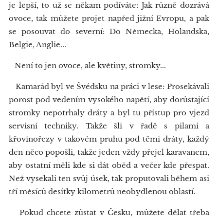
je lepší, to už se někam podíváte: Jak různě dozrává
ovoce, tak můžete projet napřed jižní Evropu, a pak
se posouvat do severní: Do Německa, Holandska,
Belgie, Anglie...
Není to jen ovoce, ale květiny, stromky...
Kamarád byl ve Švédsku na práci v lese: Prosekávali
porost pod vedením vysokého napětí, aby dorůstající
stromky nepotrhaly dráty a byl tu přístup pro vjezd
servisní techniky. Takže šli v řadě s pilami a
křovinořezy v takovém pruhu pod těmi dráty, každý
den něco popošli, takže jeden vždy přejel karavanem,
aby ostatní měli kde si dát oběd a večer kde přespat.
Než vysekali ten svůj úsek, tak proputovali během asi
tří měsíců desítky kilometrů neobydlenou oblastí.
Pokud chcete zůstat v Česku, můžete dělat třeba