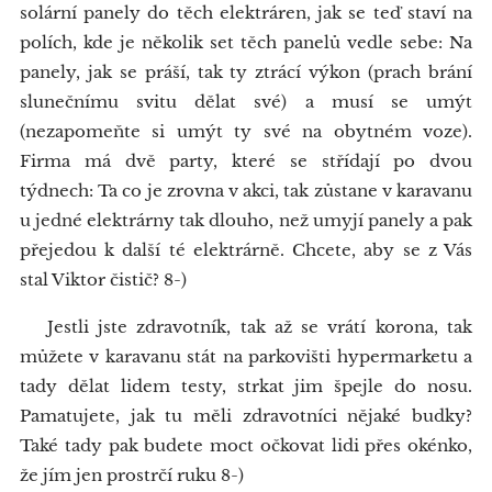
solární panely do těch elektráren, jak se teď staví na
polích, kde je několik set těch panelů vedle sebe: Na
panely, jak se práší, tak ty ztrácí výkon (prach brání
slunečnímu svitu dělat své) a musí se umýt
(nezapomeňte si umýt ty své na obytném voze).
Firma má dvě party, které se střídají po dvou
týdnech: Ta co je zrovna v akci, tak zůstane v karavanu
u jedné elektrárny tak dlouho, než umyjí panely a pak
přejedou k další té elektrárně. Chcete, aby se z Vás
stal Viktor čistič? 8-)
Jestli jste zdravotník, tak až se vrátí korona, tak
můžete v karavanu stát na parkovišti hypermarketu a
tady dělat lidem testy, strkat jim špejle do nosu.
Pamatujete, jak tu měli zdravotníci nějaké budky?
Také tady pak budete moct očkovat lidi přes okénko,
že jím jen prostrčí ruku 8-)