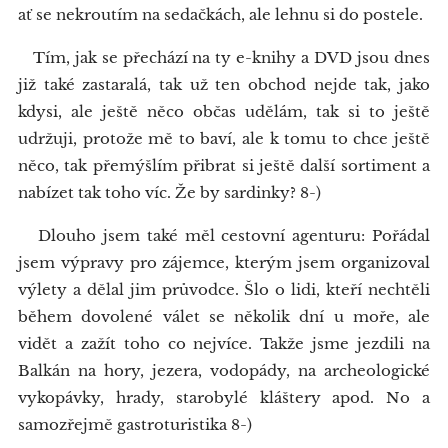
ať se nekroutím na sedačkách, ale lehnu si do postele.
Tím, jak se přechází na ty e-knihy a DVD jsou dnes
již také zastaralá, tak už ten obchod nejde tak, jako
kdysi, ale ještě něco občas udělám, tak si to ještě
udržuji, protože mě to baví, ale k tomu to chce ještě
něco, tak přemýšlím přibrat si ještě další sortiment a
nabízet tak toho víc. Že by sardinky? 8-)
Dlouho jsem také měl cestovní agenturu: Pořádal
jsem výpravy pro zájemce, kterým jsem organizoval
výlety a dělal jim průvodce. Šlo o lidi, kteří nechtěli
během dovolené válet se několik dní u moře, ale
vidět a zažít toho co nejvíce. Takže jsme jezdili na
Balkán na hory, jezera, vodopády, na archeologické
vykopávky, hrady, starobylé kláštery apod. No a
samozřejmě gastroturistika 8-)