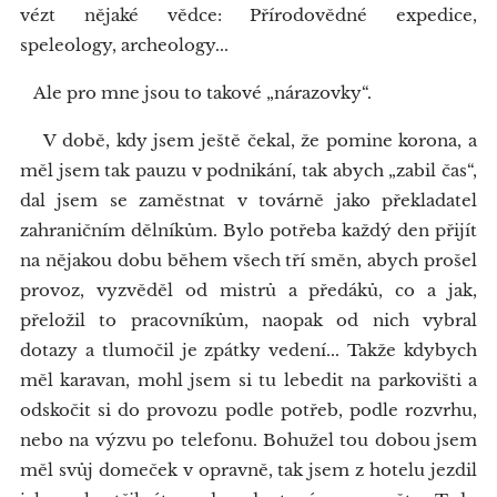
vézt nějaké vědce: Přírodovědné expedice,
speleology, archeology...
Ale pro mne jsou to takové „nárazovky“.
V době, kdy jsem ještě čekal, že pomine korona, a
měl jsem tak pauzu v podnikání, tak abych „zabil čas“,
dal jsem se zaměstnat v továrně jako překladatel
zahraničním dělníkům. Bylo potřeba každý den přijít
na nějakou dobu během všech tří směn, abych prošel
provoz, vyzvěděl od mistrů a předáků, co a jak,
přeložil to pracovníkům, naopak od nich vybral
dotazy a tlumočil je zpátky vedení... Takže kdybych
měl karavan, mohl jsem si tu lebedit na parkovišti a
odskočit si do provozu podle potřeb, podle rozvrhu,
nebo na výzvu po telefonu. Bohužel tou dobou jsem
měl svůj domeček v opravně, tak jsem z hotelu jezdil