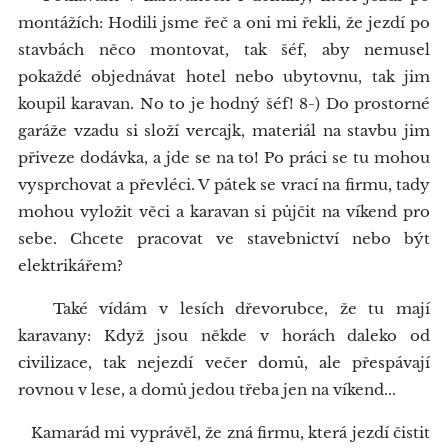
montážích: Hodili jsme řeč a oni mi řekli, že jezdí po
stavbách něco montovat, tak šéf, aby nemusel
pokaždé objednávat hotel nebo ubytovnu, tak jim
koupil karavan. No to je hodný šéf! 8-) Do prostorné
garáže vzadu si složí vercajk, materiál na stavbu jim
přiveze dodávka, a jde se na to! Po práci se tu mohou
vysprchovat a převléci. V pátek se vrací na firmu, tady
mohou vyložit věci a karavan si půjčit na víkend pro
sebe. Chcete pracovat ve stavebnictví nebo být
elektrikářem?
Také vídám v lesích dřevorubce, že tu mají
karavany: Když jsou někde v horách daleko od
civilizace, tak nejezdí večer domů, ale přespávají
rovnou v lese, a domů jedou třeba jen na víkend...
Kamarád mi vyprávěl, že zná firmu, která jezdí čistit