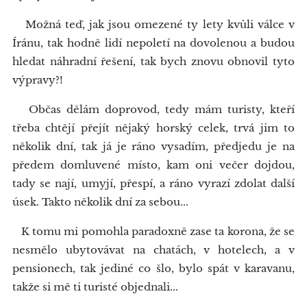
Možná teď, jak jsou omezené ty lety kvůli válce v
Íránu, tak hodně lidí nepoletí na dovolenou a budou
hledat náhradní řešení, tak bych znovu obnovil tyto
výpravy?!
Občas dělám doprovod, tedy mám turisty, kteří
třeba chtějí přejít nějaký horský celek, trvá jim to
několik dní, tak já je ráno vysadím, předjedu je na
předem domluvené místo, kam oni večer dojdou,
tady se nají, umyjí, přespí, a ráno vyrazí zdolat další
úsek. Takto několik dní za sebou...
K tomu mi pomohla paradoxně zase ta korona, že se
nesmělo ubytovávat na chatách, v hotelech, a v
pensionech, tak jediné co šlo, bylo spát v karavanu,
takže si mě ti turisté objednali...