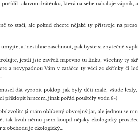
pořídil takovou drátěnku, která na sebe nabaluje vápník, ať
ně to stačí, ale pokud chcete nějaké ty přístroje na preso 
myjte, ať nestihne zaschnout, pak byste si zbytečně vypl
ujte, jestli jste zavřeli napevno tu linku, všechny ty skř
dete a nevypadnou Vám v zatáčce ty věci ze skřínky či led
.
sel dát vyrobit poklop, jak byly děti malé, všude lezly, 
el přiklopit hrncem, jinak pořád pouštěly vodu 8-)
í zvolit? Já mám oblíbený obyčejný jar, ale jednou se mno
dě, tak kvůli němu jsem koupil nějaký ekologický prostřed
r z obchodu je ekologický...