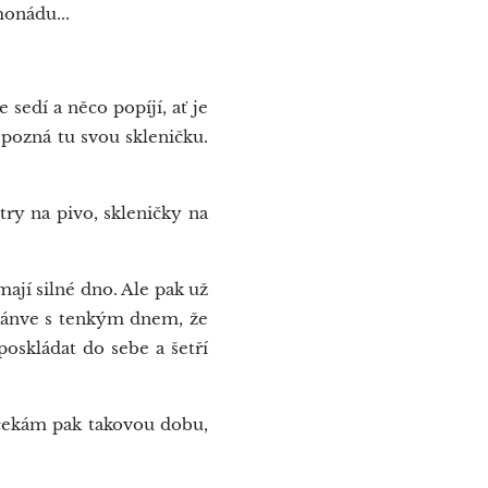
monádu...
sedí a něco popíjí, ať je
 pozná tu svou skleničku.
try na pivo, skleničky na
ají silné dno. Ale pak už
 pánve s tenkým dnem, že
poskládat do sebe a šetří
čekám pak takovou dobu,