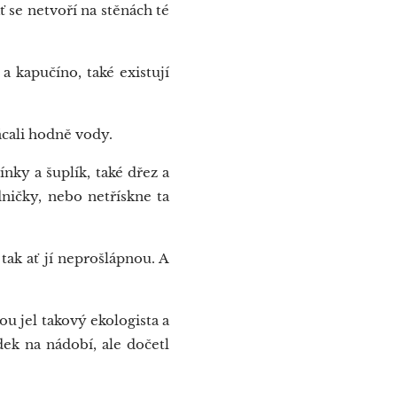
 se netvoří na stěnách té
a kapučíno, také existují
ácali hodně vody.
ínky a šuplík, také dřez a
ničky, nebo netřískne ta
tak ať jí neprošlápnou. A
u jel takový ekologista a
ek na nádobí, ale dočetl