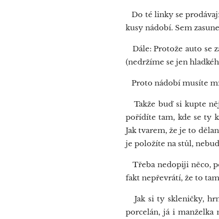
Do té linky se prodávají
kusy nádobí. Sem zasunet
Dále: Protože auto se za
(nedržíme se jen hladkéh
Proto nádobí musíte mít 
Takže buď si kupte něj
pořídíte tam, kde se ty
Jak tvarem, že je to děl
je položíte na stůl, nebud
Třeba nedopiji něco, po
fakt nepřevrátí, že to tam
Jak si ty skleničky, hrn
porcelán, já i manželka