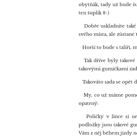
obytňák, tady už bude šup
ten šuplík 8-)
Dobře uskladníte také k
svého místa, ale zůstane t
Horší to bude s talíři, 
Tak dříve byly takové ke
takovými gumičkami zaděl
Takováto sada se opět dá
My, co už máme poměrn
opatrný:
Poličky v lince si urč
podložky jsou takové gumo
Vám z něj během jízdy nes