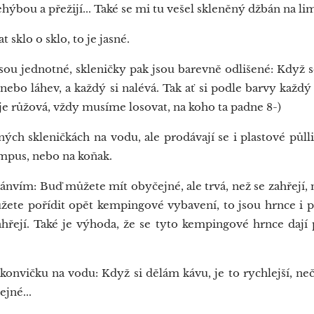
ehýbou a přežijí... Také se mi tu vešel skleněný džbán na li
 sklo o sklo, to je jasné.
ou jednotné, skleničky pak jsou barevně odlišené: Když se 
nebo láhev, a každý si nalévá. Tak ať si podle barvy každý
 je růžová, vždy musíme losovat, na koho ta padne 8-)
h skleničkách na vodu, ale prodávají se i plastové půlli
ampus, nebo na koňak.
vím: Buď můžete mít obyčejné, ale trvá, než se zahřejí, m
ůžete pořídit opět kempingové vybavení, to jsou hrnce i
zahřejí. Také je výhoda, že se tyto kempingové hrnce dají 
vičku na vodu: Když si dělám kávu, je to rychlejší, ne
jné...