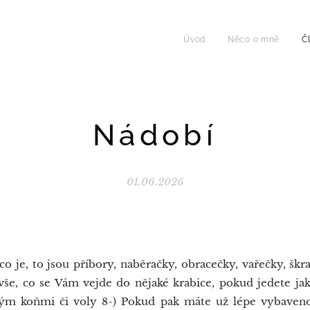
Úvod
Něco o mně
Č
Nádobí
01.06.2026
 je, to jsou příbory, naběračky, obracečky, vařečky, škr
 vše, co se Vám vejde do nějaké krabice, pokud jedete j
m koňmi či voly 8-) Pokud pak máte už lépe vybaveno