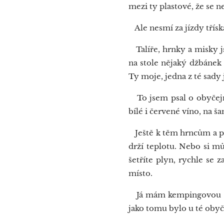
mezi ty plastové, že se n
Ale nesmí za jízdy třískat
Talíře, hrnky a misky js
na stole nějaký džbánek 
Ty moje, jedna z té sady
To jsem psal o obyčejnýc
bílé i červené víno, na š
Ještě k těm hrncům a pán
drží teplotu. Nebo si m
šetříte plyn, rychle se 
místo.
Já mám kempingovou kon
jako tomu bylo u té obyče