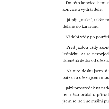
Do této konvice jsem si 
konvice a vydrží déle.
Já piji „turka“, takže m
dělané do karavanů...
Nádobí vždy po použití u
Před jízdou vždy zkontrol
ledničku: Ať se nerozje
skleněná deska od dřezu..
Na tuto desku jsem si mu
baterii u dřezu jsem mus
Jaký prostředek na nádob
ten něco brblal o příro
jsem se, že i normální pu