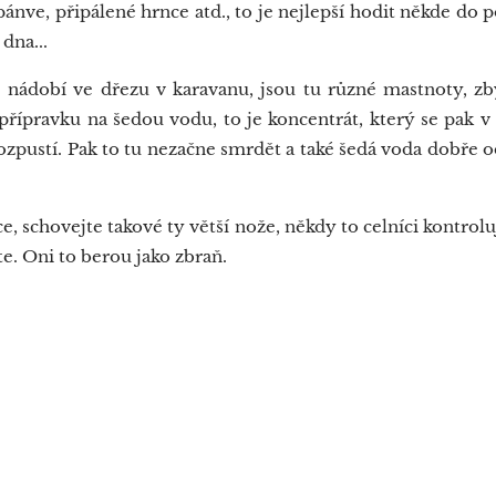
ve, připálené hrnce atd., to je nejlepší hodit někde do p
dna...
obí ve dřezu v karavanu, jsou tu různé mastnoty, zbytk
řípravku na šedou vodu, to je koncentrát, který se pak v 
rozpustí. Pak to tu nezačne smrdět a také šedá voda dobře o
 schovejte takové ty větší nože, někdy to celníci kontrolují
te. Oni to berou jako zbraň.