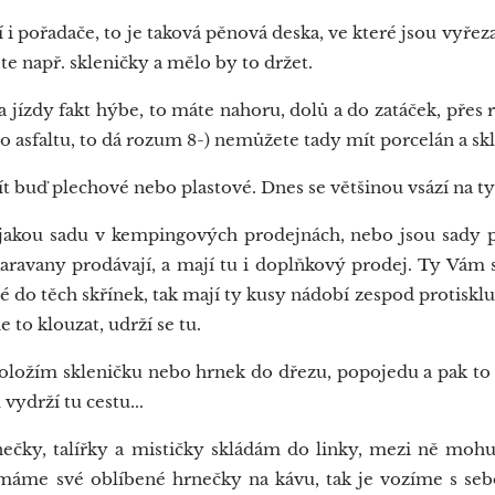
 i pořadače, to je taková pěnová deska, ve které jsou vyřez
e např. skleničky a mělo by to držet.
 jízdy fakt hýbe, to máte nahoru, dolů a do zatáček, přes 
o asfaltu, to dá rozum 8-) nemůžete tady mít porcelán a skl
buď plechové nebo plastové. Dnes se většinou vsází na ty 
akou sadu v kempingových prodejnách, nebo jsou sady p
 karavany prodávají, a mají tu i doplňkový prodej. Ty Vám
ané do těch skřínek, tak mají ty kusy nádobí zespod protisk
e to klouzat, udrží se tu.
ložím skleničku nebo hrnek do dřezu, popojedu a pak to d
 vydrží tu cestu...
ečky, talířky a mističky skládám do linky, mezi ně mohu 
 máme své oblíbené hrnečky na kávu, tak je vozíme s sebo