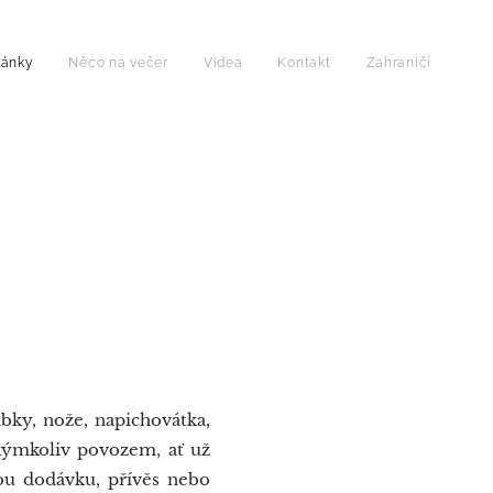
lánky
Něco na večer
Videa
Kontakt
Zahraničí
abky, nože, napichovátka,
akýmkoliv povozem, ať už
u dodávku, přívěs nebo