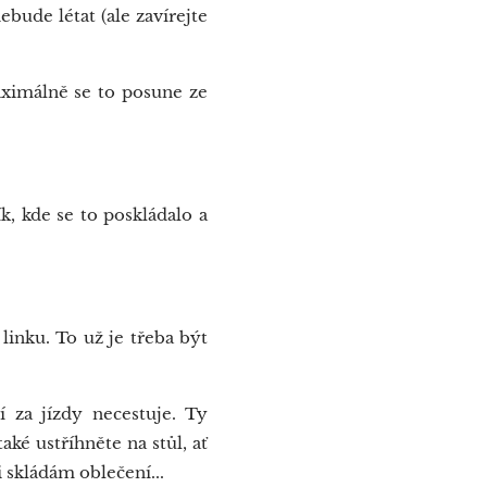
ebude létat (ale zavírejte
aximálně se to posune ze
k, kde se to poskládalo a
ku. To už je třeba být
 za jízdy necestuje. Ty
aké ustříhněte na stůl, ať
 skládám oblečení...