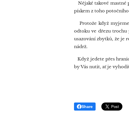
Nějaké takové mastné pán
pískem z toho potočního 
Protože když myjeme nád
odtoku ve dřezu trochu p
usazování zbytků, že je 
nádrž.
Když jedete přes hranice,
by Vás nutit, ať je vyhodí
Share