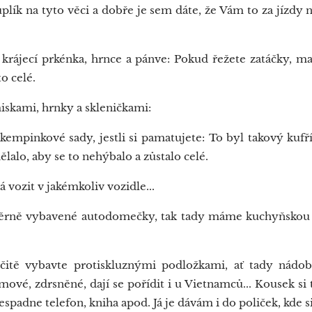
lík na tyto věci a dobře je sem dáte, že Vám to za jízdy n
rájecí prkénka, hrnce a pánve: Pokud řežete zatáčky, m
o celé.
miskami, hrnky a skleničkami:
mpinkové sady, jestli si pamatujete: To byl takový kufří
alo, aby se to nehýbalo a zůstalo celé.
 vozit v jakémkoliv vozidle...
ě vybavené autodomečky, tak tady máme kuchyňskou lin
itě vybavte protiskluznými podložkami, ať tady nádobí
vé, zdrsněné, dají se pořídit i u Vietnamců... Kousek si t
padne telefon, kniha apod. Já je dávám i do poliček, kde si