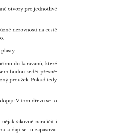
ané otvory pro jednotlivé
různé nerovnosti na cestě
o.
plasty.
římo do karavanů, které
 sem budou sedět přesně:
luzný proužek. Pokud tedy
opiji: V tom dřezu se to
nějak šikovně narafičit i
u a dají se tu zapasovat