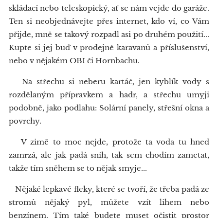
skládací nebo teleskopický, ať se nám vejde do garáže.
Ten si neobjednávejte přes internet, kdo ví, co Vám
přijde, mně se takový rozpadl asi po druhém použití...
Kupte si jej buď v prodejně karavanů a příslušenství,
nebo v nějakém OBI či Hornbachu.
Na střechu si neberu kartáč, jen kyblík vody s
rozdělaným přípravkem a hadr, a střechu umyji
podobně, jako podlahu: Solární panely, střešní okna a
povrchy.
V zimě to moc nejde, protože ta voda tu hned
zamrzá, ale jak padá sníh, tak sem chodím zametat,
takže tím sněhem se to nějak smyje...
Nějaké lepkavé fleky, které se tvoří, že třeba padá ze
stromů nějaký pyl, můžete vzít lihem nebo
benzínem. Tím také budete muset očistit prostor