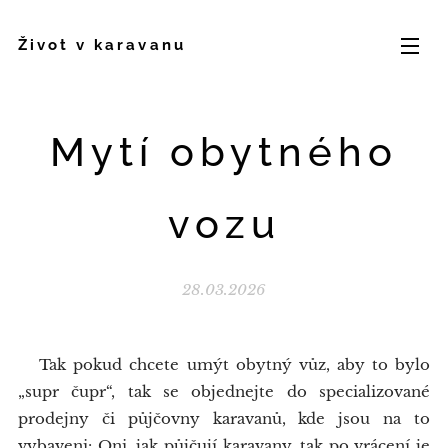
Život v karavanu
Mytí obytného
vozu
28.03.2026
Tak pokud chcete umýt obytný vůz, aby to bylo
„supr čupr“, tak se objednejte do specializované
prodejny či půjčovny karavanů, kde jsou na to
vybaveni: Oni, jak půjčují karavany, tak po vrácení je