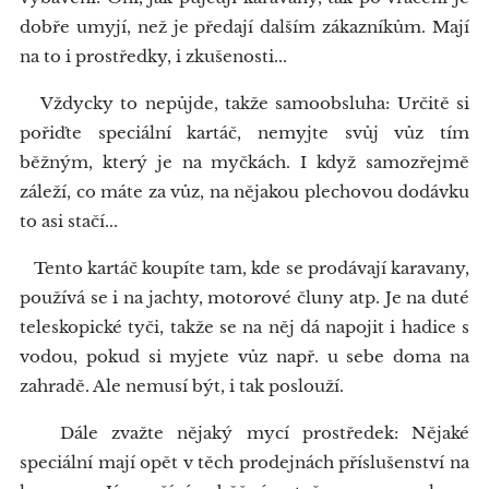
dobře umyjí, než je předají dalším zákazníkům. Mají
na to i prostředky, i zkušenosti...
Vždycky to nepůjde, takže samoobsluha: Určitě si
pořiďte speciální kartáč, nemyjte svůj vůz tím
běžným, který je na myčkách. I když samozřejmě
záleží, co máte za vůz, na nějakou plechovou dodávku
to asi stačí...
Tento kartáč koupíte tam, kde se prodávají karavany,
používá se i na jachty, motorové čluny atp. Je na duté
teleskopické tyči, takže se na něj dá napojit i hadice s
vodou, pokud si myjete vůz např. u sebe doma na
zahradě. Ale nemusí být, i tak poslouží.
Dále zvažte nějaký mycí prostředek: Nějaké
speciální mají opět v těch prodejnách příslušenství na