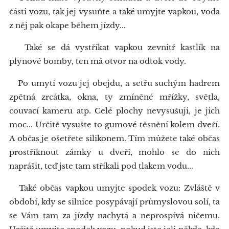
části vozu, tak jej vysuňte a také umyjte vapkou, voda
z něj pak okape během jízdy...
Také se dá vystříkat vapkou zevnitř kastlík na
plynové bomby, ten má otvor na odtok vody.
Po umytí vozu jej obejdu, a setřu suchým hadrem
zpětná zrcátka, okna, ty zmíněné mřížky, světla,
couvací kameru atp. Celé plochy nevysušuji, je jich
moc... Určitě vysušte to gumové těsnění kolem dveří.
A občas je ošetřete silikonem. Tím můžete také občas
prostříknout zámky u dveří, mohlo se do nich
naprášit, teď jste tam stříkali pod tlakem vodu...
Také občas vapkou umyjte spodek vozu: Zvláště v
období, kdy se silnice posypávají průmyslovou solí, ta
se Vám tam za jízdy nachytá a neprospívá ničemu.