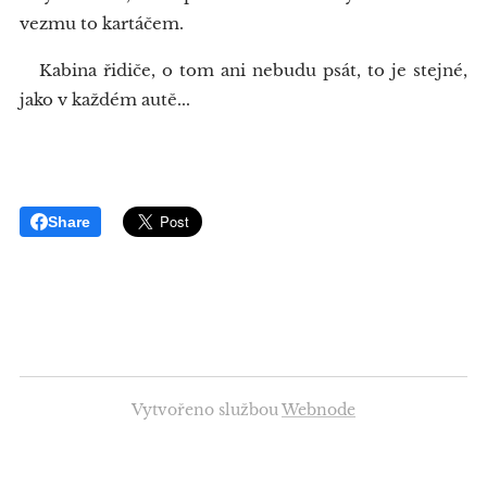
vezmu to kartáčem.
Kabina řidiče, o tom ani nebudu psát, to je stejné,
jako v každém autě...
Share
Vytvořeno službou
Webnode
Vytvořte si webové stránky zdarma!