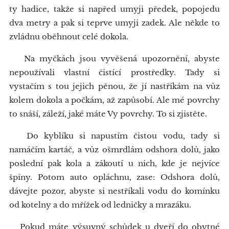
ty hadice, takže si napřed umyji předek, popojedu
dva metry a pak si teprve umyji zadek. Ale někde to
zvládnu oběhnout celé dokola.
Na myčkách jsou vyvěšená upozornění, abyste
nepoužívali vlastní čistící prostředky. Tady si
vystačím s tou jejich pěnou, že jí nastříkám na vůz
kolem dokola a počkám, až zapůsobí. Ale mé povrchy
to snáší, záleží, jaké máte Vy povrchy. To si zjistěte.
Do kyblíku si napustím čistou vodu, tady si
namáčím kartáč, a vůz ošmrdlám odshora dolů, jako
poslední pak kola a zákoutí u nich, kde je nejvíce
špíny. Potom auto opláchnu, zase: Odshora dolů,
dávejte pozor, abyste si nestříkali vodu do komínku
od kotelny a do mřížek od ledničky a mrazáku.
Pokud máte výsuvný schůdek u dveří do obytné