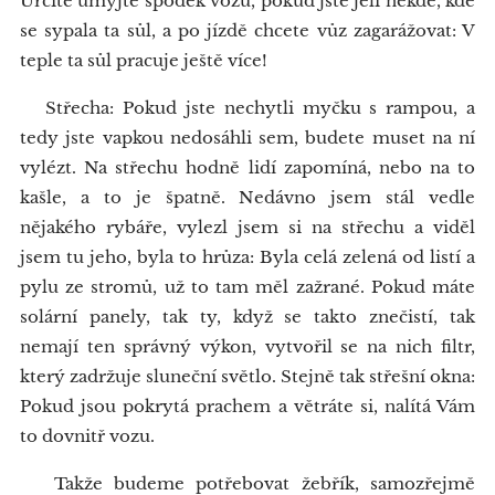
Určitě umyjte spodek vozu, pokud jste jeli někde, kde
se sypala ta sůl, a po jízdě chcete vůz zagarážovat: V
teple ta sůl pracuje ještě více!
Střecha: Pokud jste nechytli myčku s rampou, a
tedy jste vapkou nedosáhli sem, budete muset na ní
vylézt. Na střechu hodně lidí zapomíná, nebo na to
kašle, a to je špatně. Nedávno jsem stál vedle
nějakého rybáře, vylezl jsem si na střechu a viděl
jsem tu jeho, byla to hrůza: Byla celá zelená od listí a
pylu ze stromů, už to tam měl zažrané. Pokud máte
solární panely, tak ty, když se takto znečistí, tak
nemají ten správný výkon, vytvořil se na nich filtr,
který zadržuje sluneční světlo. Stejně tak střešní okna:
Pokud jsou pokrytá prachem a větráte si, nalítá Vám
to dovnitř vozu.
Takže budeme potřebovat žebřík, samozřejmě