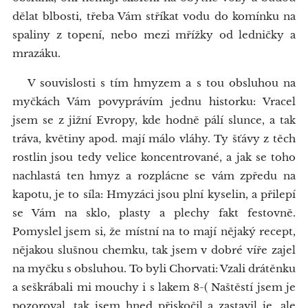
dělat blbosti, třeba Vám stříkat vodu do komínku na
spaliny z topení, nebo mezi mřížky od ledničky a
mrazáku.
V souvislosti s tím hmyzem a s tou obsluhou na
myčkách Vám povyprávím jednu historku: Vracel
jsem se z jižní Evropy, kde hodně pálí slunce, a tak
tráva, květiny apod. mají málo vláhy. Ty šťávy z těch
rostlin jsou tedy velice koncentrované, a jak se toho
nachlastá ten hmyz a rozplácne se vám zpředu na
kapotu, je to síla: Hmyzáci jsou plní kyselin, a přilepí
se Vám na sklo, plasty a plechy fakt festovně.
Pomyslel jsem si, že místní na to mají nějaký recept,
nějakou slušnou chemku, tak jsem v dobré víře zajel
na myčku s obsluhou. To byli Chorvati: Vzali drátěnku
a seškrábali mi mouchy i s lakem 8-( Naštěstí jsem je
pozoroval, tak jsem hned přiskočil a zastavil je, ale