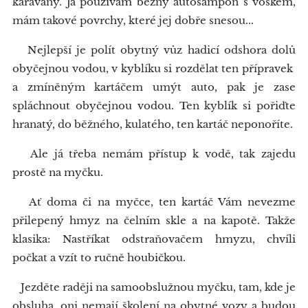
karavany. Já používám běžný autošampon s voskem,
mám takové povrchy, které jej dobře snesou...
Nejlepší je polít obytný vůz hadicí odshora dolů
obyčejnou vodou, v kyblíku si rozdělat ten přípravek
a zmíněným kartáčem umýt auto, pak je zase
spláchnout obyčejnou vodou. Ten kyblík si pořiďte
hranatý, do běžného, kulatého, ten kartáč neponoříte.
Ale já třeba nemám přístup k vodě, tak zajedu
prostě na myčku.
Ať doma či na myčce, ten kartáč Vám nevezme
přilepený hmyz na čelním skle a na kapotě. Takže
klasika: Nastříkat odstraňovačem hmyzu, chvíli
počkat a vzít to ručně houbičkou.
Jezděte raději na samoobslužnou myčku, tam, kde je
obsluha, oni nemají školení na obytné vozy a budou