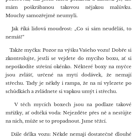
mám poškrábanou takovou nějakou malůvku.
Mouchy samozřejmě neumyli.
Jak říká lidová moudrost: „Co si sám neuděláš, to
nemáš!“
Takže myčka: Pozor na výšku Vašeho vozu! Dobře si
zkontrolujte, jestli se vejdete do mycího boxu, ať si
nepoškodíte střešní okénko. Některé boxy na myčce
jsou zvlášť, určené na mytí dodávek, že nemají
střechu. Tady je někdy i rampa, že na ní vylezete po
schůdkách a zvládnete si vapkou umýt i střechu.
V těch mycích boxech jsou na podlaze takové
mřížky, ať odtéká voda: Nejezděte přes ně a nestůjte
na nich, může se to propadnout. Jsme těžcí.
Dále délka vozu: Někde nemají dostatečně dlouhé