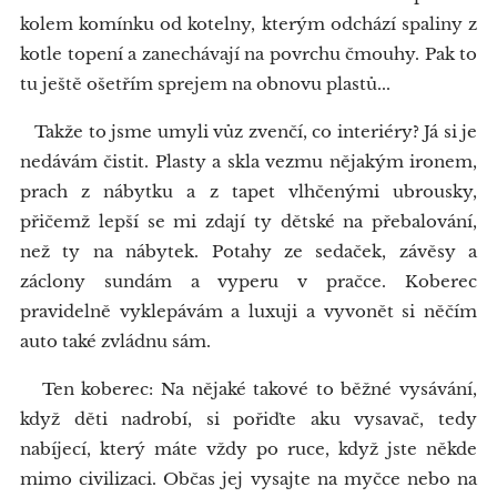
kolem komínku od kotelny, kterým odchází spaliny z
kotle topení a zanechávají na povrchu čmouhy. Pak to
tu ještě ošetřím sprejem na obnovu plastů...
Takže to jsme umyli vůz zvenčí, co interiéry? Já si je
nedávám čistit. Plasty a skla vezmu nějakým ironem,
prach z nábytku a z tapet vlhčenými ubrousky,
přičemž lepší se mi zdají ty dětské na přebalování,
než ty na nábytek. Potahy ze sedaček, závěsy a
záclony sundám a vyperu v pračce. Koberec
pravidelně vyklepávám a luxuji a vyvonět si něčím
auto také zvládnu sám.
Ten koberec: Na nějaké takové to běžné vysávání,
když děti nadrobí, si pořiďte aku vysavač, tedy
nabíjecí, který máte vždy po ruce, když jste někde
mimo civilizaci. Občas jej vysajte na myčce nebo na