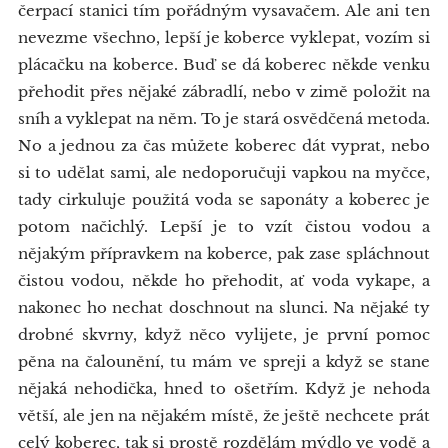
čerpací stanici tím pořádným vysavačem. Ale ani ten
nevezme všechno, lepší je koberce vyklepat, vozím si
plácačku na koberce. Buď se dá koberec někde venku
přehodit přes nějaké zábradlí, nebo v zimě položit na
sníh a vyklepat na něm. To je stará osvědčená metoda.
No a jednou za čas můžete koberec dát vyprat, nebo
si to udělat sami, ale nedoporučuji vapkou na myčce,
tady cirkuluje použitá voda se saponáty a koberec je
potom načichlý. Lepší je to vzít čistou vodou a
nějakým přípravkem na koberce, pak zase spláchnout
čistou vodou, někde ho přehodit, ať voda vykape, a
nakonec ho nechat doschnout na slunci. Na nějaké ty
drobné skvrny, když něco vylijete, je první pomoc
pěna na čalounění, tu mám ve spreji a když se stane
nějaká nehodička, hned to ošetřím. Když je nehoda
větší, ale jen na nějakém místě, že ještě nechcete prát
celý koberec, tak si prostě rozdělám mýdlo ve vodě a