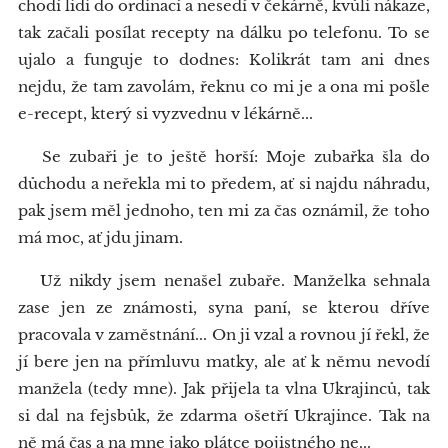
chodí lidi do ordinací a nesedí v čekárně, kvůli nákaze,
tak začali posílat recepty na dálku po telefonu. To se
ujalo a funguje to dodnes: Kolikrát tam ani dnes
nejdu, že tam zavolám, řeknu co mi je a ona mi pošle
e-recept, který si vyzvednu v lékárně...
Se zubaři je to ještě horší: Moje zubařka šla do
důchodu a neřekla mi to předem, ať si najdu náhradu,
pak jsem měl jednoho, ten mi za čas oznámil, že toho
má moc, ať jdu jinam.
Už nikdy jsem nenašel zubaře. Manželka sehnala
zase jen ze známosti, syna paní, se kterou dříve
pracovala v zaměstnání... On ji vzal a rovnou jí řekl, že
jí bere jen na přímluvu matky, ale ať k němu nevodí
manžela (tedy mne). Jak přijela ta vlna Ukrajinců, tak
si dal na fejsbůk, že zdarma ošetří Ukrajince. Tak na
ně má čas a na mne jako plátce pojistného ne...