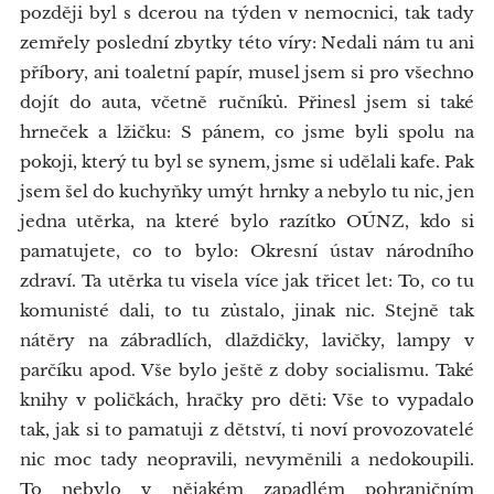
později byl s dcerou na týden v nemocnici, tak tady
zemřely poslední zbytky této víry: Nedali nám tu ani
příbory, ani toaletní papír, musel jsem si pro všechno
dojít do auta, včetně ručníků. Přinesl jsem si také
hrneček a lžičku: S pánem, co jsme byli spolu na
pokoji, který tu byl se synem, jsme si udělali kafe. Pak
jsem šel do kuchyňky umýt hrnky a nebylo tu nic, jen
jedna utěrka, na které bylo razítko OÚNZ, kdo si
pamatujete, co to bylo: Okresní ústav národního
zdraví. Ta utěrka tu visela více jak třicet let: To, co tu
komunisté dali, to tu zůstalo, jinak nic. Stejně tak
nátěry na zábradlích, dlaždičky, lavičky, lampy v
parčíku apod. Vše bylo ještě z doby socialismu. Také
knihy v poličkách, hračky pro děti: Vše to vypadalo
tak, jak si to pamatuji z dětství, ti noví provozovatelé
nic moc tady neopravili, nevyměnili a nedokoupili.
To nebylo v nějakém zapadlém pohraničním