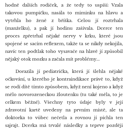
hodně dalších rodiček, a že tedy to uspíší: Vzala
takovou pumpičku, nasála to miminku na hlavu a
vytrhla ho ženě z bříška. Celou jí roztrhala
(manželku), a pak jí hodinu zašívala. Dcerce ten
proces zpřetrhal nějaké nervy v krku, které jsou
spojené se sacím reflexem, takže ta se nikdy nekojila,
navíc ten podtlak toho vysavače na hlavě jí způsobil
nějaký otok mozku a začala mít problémy...
Dorazila jí pediatrička, která jí šlehla nějaké
očkování, u kterého je kontraindikace právě to, když
se rodí dítě tímto způsobem, když není kojeno a když
mělo novorozeneckou žloutenku (tu také měla, to je
celkem běžné). Všechny tyto údaje byly v její
zdravotní kartě uvedeny na prvním místě, ale ta
doktorka to vůbec nečetla a rovnou jí píchla ten
sajrajt. Dcerka má trvalé následky a teprve později