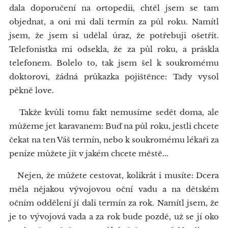
dala doporučení na ortopedii, chtěl jsem se tam
objednat, a oni mi dali termín za půl roku. Namítl
jsem, že jsem si udělal úraz, že potřebuji ošetřit.
Telefonistka mi odsekla, že za půl roku, a práskla
telefonem. Bolelo to, tak jsem šel k soukromému
doktorovi, žádná průkazka pojištěnce: Tady vysol
pěkně love.
Takže kvůli tomu fakt nemusíme sedět doma, ale
můžeme jet karavanem: Buď na půl roku, jestli chcete
čekat na ten Váš termín, nebo k soukromému lékaři za
peníze můžete jít v jakém chcete městě...
Nejen, že můžete cestovat, kolikrát i musíte: Dcera
měla nějakou vývojovou oční vadu a na dětském
očním oddělení jí dali termín za rok. Namítl jsem, že
je to vývojová vada a za rok bude pozdě, už se jí oko