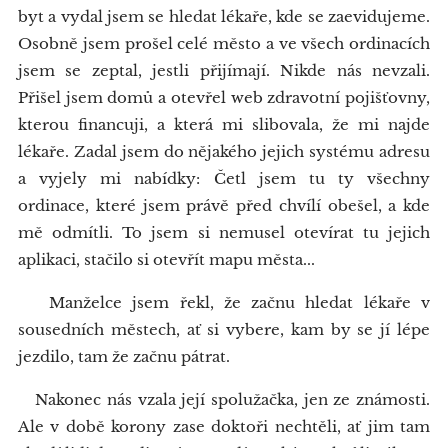
byt a vydal jsem se hledat lékaře, kde se zaevidujeme.
Osobně jsem prošel celé město a ve všech ordinacích
jsem se zeptal, jestli přijímají. Nikde nás nevzali.
Přišel jsem domů a otevřel web zdravotní pojišťovny,
kterou financuji, a která mi slibovala, že mi najde
lékaře. Zadal jsem do nějakého jejich systému adresu
a vyjely mi nabídky: Četl jsem tu ty všechny
ordinace, které jsem právě před chvílí obešel, a kde
mě odmítli. To jsem si nemusel otevírat tu jejich
aplikaci, stačilo si otevřít mapu města...
Manželce jsem řekl, že začnu hledat lékaře v
sousedních městech, ať si vybere, kam by se jí lépe
jezdilo, tam že začnu pátrat.
Nakonec nás vzala její spolužačka, jen ze známosti.
Ale v době korony zase doktoři nechtěli, ať jim tam