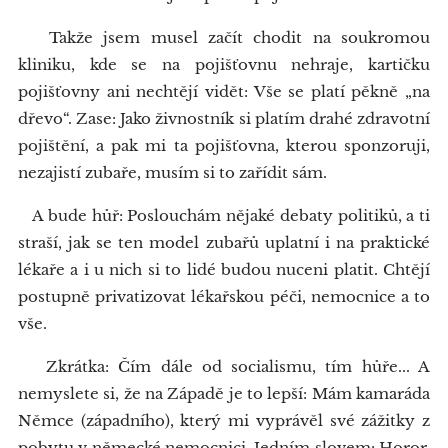
Takže jsem musel začít chodit na soukromou
kliniku, kde se na pojišťovnu nehraje, kartičku
pojišťovny ani nechtějí vidět: Vše se platí pěkně „na
dřevo“. Zase: Jako živnostník si platím drahé zdravotní
pojištění, a pak mi ta pojišťovna, kterou sponzoruji,
nezajistí zubaře, musím si to zařídit sám.
A bude hůř: Poslouchám nějaké debaty politiků, a ti
straší, jak se ten model zubařů uplatní i na praktické
lékaře a i u nich si to lidé budou nuceni platit. Chtějí
postupně privatizovat lékařskou péči, nemocnice a to
vše.
Zkrátka: Čím dále od socialismu, tím hůře... A
nemyslete si, že na Západě je to lepší: Mám kamaráda
Němce (západního), který mi vyprávěl své zážitky z
pobytu v německé nemocnici. Jedním slovem: Horor.