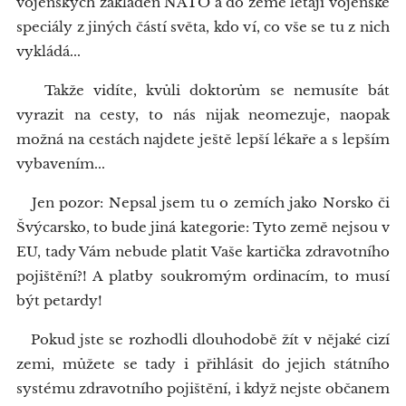
vojenských základen NATO a do země létají vojenské
speciály z jiných částí světa, kdo ví, co vše se tu z nich
vykládá...
Takže vidíte, kvůli doktorům se nemusíte bát
vyrazit na cesty, to nás nijak neomezuje, naopak
možná na cestách najdete ještě lepší lékaře a s lepším
vybavením...
Jen pozor: Nepsal jsem tu o zemích jako Norsko či
Švýcarsko, to bude jiná kategorie: Tyto země nejsou v
EU, tady Vám nebude platit Vaše kartička zdravotního
pojištění?! A platby soukromým ordinacím, to musí
být petardy!
Pokud jste se rozhodli dlouhodobě žít v nějaké cizí
zemi, můžete se tady i přihlásit do jejich státního
systému zdravotního pojištění, i když nejste občanem