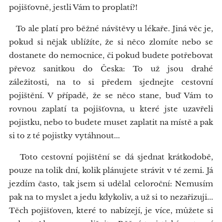
pojišťovně, jestli Vám to proplatí?!
To ale platí pro běžné návštěvy u lékaře. Jiná věc je,
pokud si nějak ublížíte, že si něco zlomíte nebo se
dostanete do nemocnice, či pokud budete potřebovat
převoz sanitkou do Česka: To už jsou drahé
záležitosti, na to si předem sjednejte cestovní
pojištění. V případě, že se něco stane, buď Vám to
rovnou zaplatí ta pojišťovna, u které jste uzavřeli
pojistku, nebo to budete muset zaplatit na místě a pak
si to z té pojistky vytáhnout...
Toto cestovní pojištění se dá sjednat krátkodobě,
pouze na tolik dní, kolik plánujete strávit v té zemi. Já
jezdím často, tak jsem si udělal celoroční: Nemusím
pak na to myslet a jedu kdykoliv, a už si to nezařizuji...
Těch pojišťoven, které to nabízejí, je více, můžete si