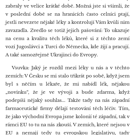
zabraly ve velice krátké době. Možná jste si všimli, že
v poslední době se na hranicích často celníci ptají,
jestli nevezete nějaké léky a kontrolují Vám kvůli nim
zavazadla. Zvedlo se totiž jejich pašování: To ukazuje
na cenu a kvalitu těch léků, které si z těchto zemí
vozí Jugoslávci a Turci do Německa, kde žijí a pracují.
A také samozřejmě Ukrajinci do Evropy.
Vsuvka: Jaký je rozdíl mezi léky u nás a v těchto
zemích: V Česku se mi stalo třikrát po sobě, když jsem
byl s něčím u lékaře, že mi nabídl lék, nějakou
„novinku“, že je ve vývoji a bude zdarma, když
podepíši nějaký souhlas... Takže tady na nás západní
farmaceutické firmy dělají testování těch léčiv. Tím,
že jako východní Evropa jsme kolonií té západní, tak v
rámci EU to tu na nás zkouší. V zemích, které nejsou v
EU a nemají tedy tu evropskou legislativu, tady