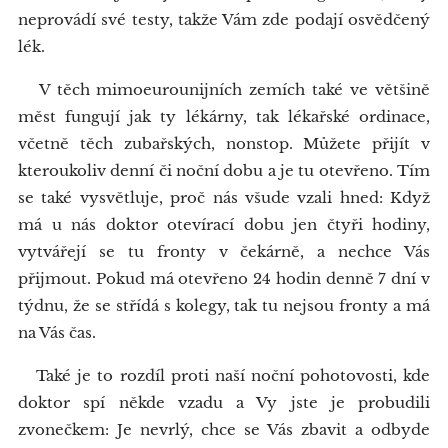
neprovádí své testy, takže Vám zde podají osvědčený
lék.
V těch mimoeurounijních zemích také ve většině
měst fungují jak ty lékárny, tak lékařské ordinace,
včetně těch zubařských, nonstop. Můžete přijít v
kteroukoliv denní či noční dobu a je tu otevřeno. Tím
se také vysvětluje, proč nás všude vzali hned: Když
má u nás doktor otevírací dobu jen čtyři hodiny,
vytvářejí se tu fronty v čekárně, a nechce Vás
přijmout. Pokud má otevřeno 24 hodin denně 7 dní v
týdnu, že se střídá s kolegy, tak tu nejsou fronty a má
na Vás čas.
Také je to rozdíl proti naší noční pohotovosti, kde
doktor spí někde vzadu a Vy jste je probudili
zvonečkem: Je nevrlý, chce se Vás zbavit a odbyde