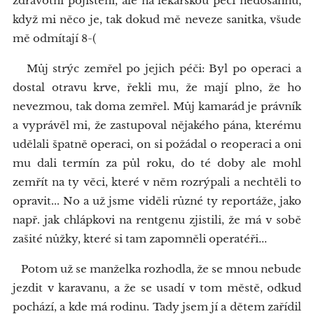
zdravotní pojištění, ale na lékařskou péči nedosáhnu,
když mi něco je, tak dokud mě neveze sanitka, všude
mě odmítají 8-(
Můj strýc zemřel po jejich péči: Byl po operaci a
dostal otravu krve, řekli mu, že mají plno, že ho
nevezmou, tak doma zemřel. Můj kamarád je právník
a vyprávěl mi, že zastupoval nějakého pána, kterému
udělali špatně operaci, on si požádal o reoperaci a oni
mu dali termín za půl roku, do té doby ale mohl
zemřít na ty věci, které v něm rozrýpali a nechtěli to
opravit... No a už jsme viděli různé ty reportáže, jako
např. jak chlápkovi na rentgenu zjistili, že má v sobě
zašité nůžky, které si tam zapomněli operatéři...
Potom už se manželka rozhodla, že se mnou nebude
jezdit v karavanu, a že se usadí v tom městě, odkud
pochází, a kde má rodinu. Tady jsem jí a dětem zařídil