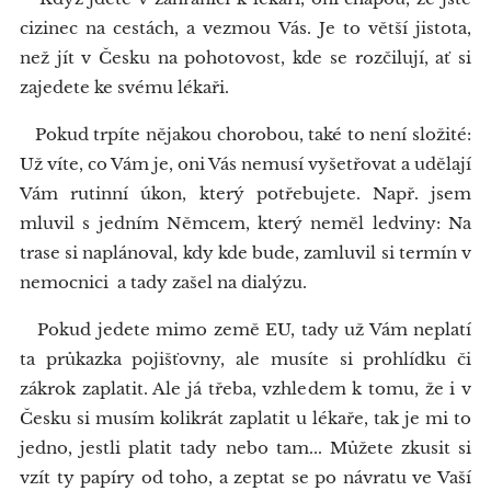
cizinec na cestách, a vezmou Vás. Je to větší jistota,
než jít v Česku na pohotovost, kde se rozčilují, ať si
zajedete ke svému lékaři.
Pokud trpíte nějakou chorobou, také to není složité:
Už víte, co Vám je, oni Vás nemusí vyšetřovat a udělají
Vám rutinní úkon, který potřebujete. Např. jsem
mluvil s jedním Němcem, který neměl ledviny: Na
trase si naplánoval, kdy kde bude, zamluvil si termín v
nemocnici a tady zašel na dialýzu.
Pokud jedete mimo země EU, tady už Vám neplatí
ta průkazka pojišťovny, ale musíte si prohlídku či
zákrok zaplatit. Ale já třeba, vzhledem k tomu, že i v
Česku si musím kolikrát zaplatit u lékaře, tak je mi to
jedno, jestli platit tady nebo tam... Můžete zkusit si
vzít ty papíry od toho, a zeptat se po návratu ve Vaší