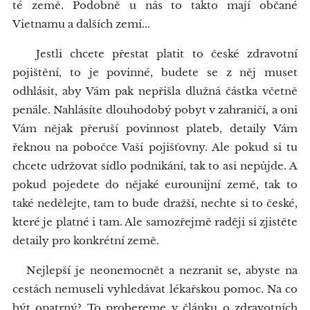
té země. Podobně u nás to takto mají občané
Vietnamu a dalších zemí...
Jestli chcete přestat platit to české zdravotní
pojištění, to je povinné, budete se z něj muset
odhlásit, aby Vám pak nepřišla dlužná částka včetně
penále. Nahlásíte dlouhodobý pobyt v zahraničí, a oni
Vám nějak přeruší povinnost plateb, detaily Vám
řeknou na pobočce Vaší pojišťovny. Ale pokud si tu
chcete udržovat sídlo podnikání, tak to asi nepůjde. A
pokud pojedete do nějaké eurounijní země, tak to
také nedělejte, tam to bude dražší, nechte si to české,
které je platné i tam. Ale samozřejmě raději si zjistěte
detaily pro konkrétní země.
Nejlepší je neonemocnět a nezranit se, abyste na
cestách nemuseli vyhledávat lékařskou pomoc. Na co
být opatrný? To probereme v článku o zdravotních