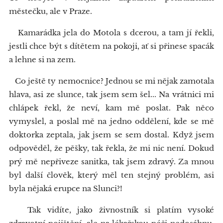
městečku, ale v Praze.
Kamarádka jela do Motola s dcerou, a tam jí řekli,
jestli chce být s dítětem na pokoji, ať si přinese spacák
a lehne si na zem.
Co ještě ty nemocnice? Jednou se mi nějak zamotala
hlava, asi ze slunce, tak jsem sem šel... Na vrátnici mi
chlápek řekl, že neví, kam mě poslat. Pak něco
vymyslel, a poslal mě na jedno oddělení, kde se mě
doktorka zeptala, jak jsem se sem dostal. Když jsem
odpověděl, že pěšky, tak řekla, že mi nic není. Dokud
prý mě nepřiveze sanitka, tak jsem zdravý. Za mnou
byl další člověk, který měl ten stejný problém, asi
byla nějaká erupce na Slunci?!
Tak vidíte, jako živnostník si platím vysoké