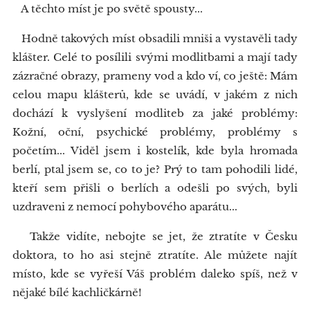
A těchto míst je po světě spousty...
Hodně takových míst obsadili mniši a vystavěli tady
klášter. Celé to posílili svými modlitbami a mají tady
zázračné obrazy, prameny vod a kdo ví, co ještě: Mám
celou mapu klášterů, kde se uvádí, v jakém z nich
dochází k vyslyšení modliteb za jaké problémy:
Kožní, oční, psychické problémy, problémy s
početím... Viděl jsem i kostelík, kde byla hromada
berlí, ptal jsem se, co to je? Prý to tam pohodili lidé,
kteří sem přišli o berlích a odešli po svých, byli
uzdraveni z nemocí pohybového aparátu...
Takže vidíte, nebojte se jet, že ztratíte v Česku
doktora, to ho asi stejně ztratíte. Ale můžete najít
místo, kde se vyřeší Váš problém daleko spíš, než v
nějaké bílé kachličkárně!