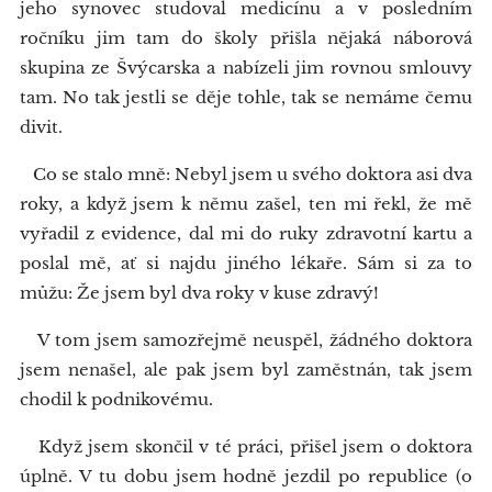
jeho synovec studoval medicínu a v posledním
ročníku jim tam do školy přišla nějaká náborová
skupina ze Švýcarska a nabízeli jim rovnou smlouvy
tam. No tak jestli se děje tohle, tak se nemáme čemu
divit.
Co se stalo mně: Nebyl jsem u svého doktora asi dva
roky, a když jsem k němu zašel, ten mi řekl, že mě
vyřadil z evidence, dal mi do ruky zdravotní kartu a
poslal mě, ať si najdu jiného lékaře. Sám si za to
můžu: Že jsem byl dva roky v kuse zdravý!
V tom jsem samozřejmě neuspěl, žádného doktora
jsem nenašel, ale pak jsem byl zaměstnán, tak jsem
chodil k podnikovému.
Když jsem skončil v té práci, přišel jsem o doktora
úplně. V tu dobu jsem hodně jezdil po republice (o