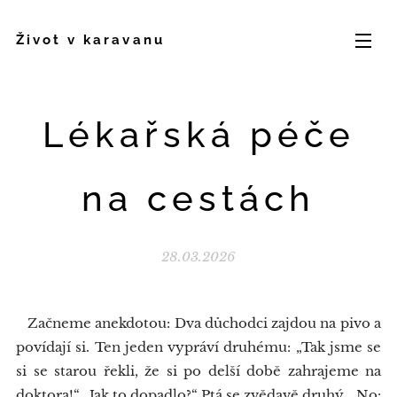
Život v karavanu
Lékařská péče
na cestách
28.03.2026
Začneme anekdotou: Dva důchodci zajdou na pivo a
povídají si. Ten jeden vypráví druhému: „Tak jsme se
si se starou řekli, že si po delší době zahrajeme na
doktora!“ „Jak to dopadlo?“ Ptá se zvědavě druhý. „No: