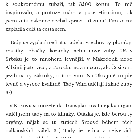
k soukromému zubaři, tak 3500 korun. To mě
inspirovalo, a protože mám v puse Hirošimu, tak
jsem si tu nakonec nechal spravit 16 zubů! Tím se mi
zaplatila celá ta cesta sem.
Tady se vyplatí nechat si udělat všechny ty plomby,
můstky, trhačky, korunky, nebo nové zuby! Už v
Srbsku je to mnohem levnější, v Makedonii nebo
Albánii ještě více, v Turecku nevím ceny, ale Češi sem
jezdí na ty zákroky, o tom vím. Na Ukrajině to jde
levně a vysoce kvalitně. Tady Vám udělají i zlaté zuby
8-)
V Kosovu si můžete dát transplantovat nějaký orgán,
viděl jsem tady na to kliniky. Otázka je, kde berou ty
orgány, nějak se tu ztráceli Srbové během těch
balkánských válek 8-( Tady je jedna z největších