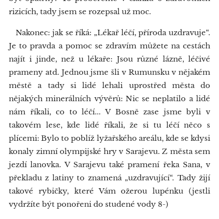
rizicích, tady jsem se rozepsal už moc.
Nakonec: jak se říká: „Lékař léčí, příroda uzdravuje“.
Je to pravda a pomoc se zdravím můžete na cestách
najít i jinde, než u lékaře: Jsou různé lázně, léčivé
prameny atd. Jednou jsme šli v Rumunsku v nějakém
městě a tady si lidé lehali uprostřed města do
nějakých minerálních vývěrů: Nic se neplatilo a lidé
nám říkali, co to léčí... V Bosně zase jsme byli v
takovém lese, kde lidé říkali, že si tu léčí něco s
plícemi: Bylo to poblíž lyžařského areálu, kde se kdysi
konaly zimní olympijské hry v Sarajevu. Z města sem
jezdí lanovka. V Sarajevu také pramení řeka Sana, v
překladu z latiny to znamená „uzdravující“. Tady žijí
takové rybičky, které Vám ožerou lupénku (jestli
vydržíte být ponořeni do studené vody 8-)