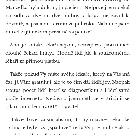
Manželka byla doktor, já pacient. Nejprve jsem čekal
na židli za dveřmi dvě hodiny, a když mě zavolala
dovnitř, napsala mi termín za půl roku. Nakonec jsem
musel zajít někam privátně za peníze“.
Ano, je to tak: Lékaři nejsou, nemají čas, jsou u nich
dlouhé čekací lhůty... Hodně lidí jde k soukromému
lékaři za přímou platbu.
Takže pokud Vy máte svého lékaře, který na Vás má
čas, já Vám gratuluji, ale je to čím dál řidší jev. Naopak
stoupá počet lidí, kteří se diagnostikují a i léčí sami
podle internetu. Nedávno jsem četl, že v Británii se
takto samo léčí už 60% obyvatel.
Takže dříve, za socialismu, to bylo jasné: Lékařské
ordinace byly tzv. „spádové“, tedy Vy jste pod nějakou