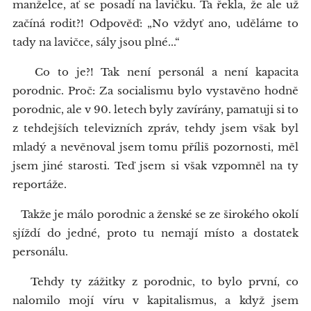
manželce, ať se posadí na lavičku. Ta řekla, že ale už
začíná rodit?! Odpověď: „No vždyť ano, uděláme to
tady na lavičce, sály jsou plné...“
Co to je?! Tak není personál a není kapacita
porodnic. Proč: Za socialismu bylo vystavěno hodně
porodnic, ale v 90. letech byly zavírány, pamatuji si to
z tehdejších televizních zpráv, tehdy jsem však byl
mladý a nevěnoval jsem tomu příliš pozornosti, měl
jsem jiné starosti. Teď jsem si však vzpomněl na ty
reportáže.
Takže je málo porodnic a ženské se ze širokého okolí
sjíždí do jedné, proto tu nemají místo a dostatek
personálu.
Tehdy ty zážitky z porodnic, to bylo první, co
nalomilo mojí víru v kapitalismus, a když jsem