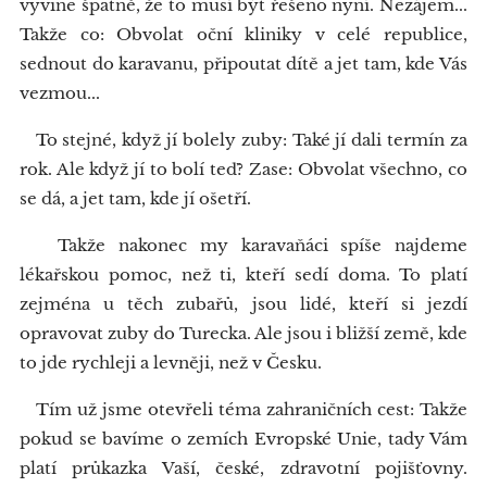
vyvine špatně, že to musí být řešeno nyní. Nezájem...
Takže co: Obvolat oční kliniky v celé republice,
sednout do karavanu, připoutat dítě a jet tam, kde Vás
vezmou...
To stejné, když jí bolely zuby: Také jí dali termín za
rok. Ale když jí to bolí teď? Zase: Obvolat všechno, co
se dá, a jet tam, kde jí ošetří.
Takže nakonec my karavaňáci spíše najdeme
lékařskou pomoc, než ti, kteří sedí doma. To platí
zejména u těch zubařů, jsou lidé, kteří si jezdí
opravovat zuby do Turecka. Ale jsou i bližší země, kde
to jde rychleji a levněji, než v Česku.
Tím už jsme otevřeli téma zahraničních cest: Takže
pokud se bavíme o zemích Evropské Unie, tady Vám
platí průkazka Vaší, české, zdravotní pojišťovny.