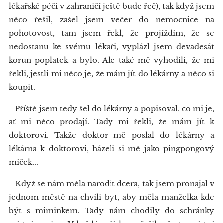
lékařské péči v zahraničí ještě bude řeč), tak když jsem
něco řešil, zašel jsem večer do nemocnice na
pohotovost, tam jsem řekl, že projíždím, že se
nedostanu ke svému lékaři, vyplázl jsem devadesát
korun poplatek a bylo. Ale také mě vyhodili, že mi
řekli, jestli mi něco je, že mám jít do lékárny a něco si
koupit.
Příště jsem tedy šel do lékárny a popisoval, co mi je,
ať mi něco prodají. Tady mi řekli, že mám jít k
doktorovi. Takže doktor mě poslal do lékárny a
lékárna k doktorovi, házeli si mě jako pingpongový
míček...
Když se nám měla narodit dcera, tak jsem pronajal v
jednom městě na chvíli byt, aby měla manželka kde
být s miminkem. Tady nám chodily do schránky