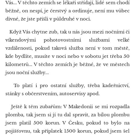
Vás... V těchto zemích se lékaři střídají, lidé sem chodí
běžně, on nespí, je čerstvý a ordinuje, není mu vůbec
divné, že jste přišli v půldruhé v noci.
Když Vás chytne zub, tak u nás jsou mezi nočními či
víkendovými pohotovostními službami velké
vzdálenosti, pokud taková služba není v tom městě,
kde bydlíte, musíte v noci nebo v sobotu jet třeba 50
kilometrů... V těchto zemích je běžné, že ve městech
jsou noční služby...
To platí i pro ostatní služby, třeba kadeřnictví,
stánky s občerstvením, autoservisy apod.
Ještě k těm zubařům: V Makedonii se mi rozpadla
plomba, tak jsem si jí tu dal spravit, za bílou plombu
jsem platil 500 korun. V Česku, pokud to bylo na
pojišťovnu, tak příplatek 1500 korun, pokud jsem šel