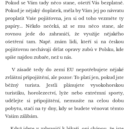
Pokud se Vám tady něco stane, ošetří Vás bezplatně.
Pokud je nějaký doplatek, měla by Vám jej po návratu
proplatit Vaše pojišťovna, jen si od toho vezměte ty
papíry... Někdo nečeká, až se mu něco stane, ale
rovnou jede do zahraničí, že využije nějakého
ošetření tam. Např. znám lidi, kteří si na českou
pojišťovnu nechávají dělat opravy zubů v Polsku, kde
spíše najdou zubaře, než u nás.
V zásadě tedy do zemí EU nepotřebujete nějaké
zvláštní připojištění, ale pozor: To platí jen, pokud jste
běžný turista. Jestli plánujete vysokohorskou
turistiku, horolezectví, lyže nebo extrémní sporty,
udělejte si připojištění, nemusíte na celou dobu
pobytu, stačí na ty dny, kdy se budete věnovat těmto
Vašim zálibám.
Když jdete v zahraničí k lékaři, oni chápou, že jste