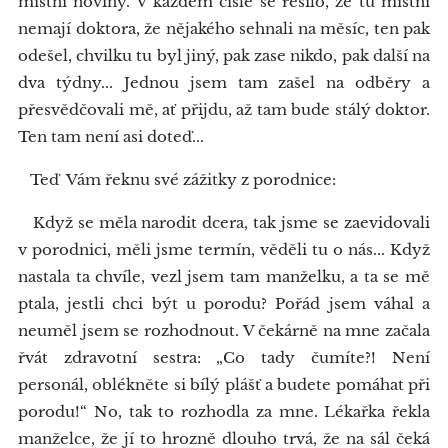
místní noviny. V každém čísle se řešilo, že tu místní
nemají doktora, že nějakého sehnali na měsíc, ten pak
odešel, chvilku tu byl jiný, pak zase nikdo, pak další na
dva týdny... Jednou jsem tam zašel na odběry a
přesvědčovali mě, ať přijdu, až tam bude stálý doktor.
Ten tam není asi doteď...
Teď Vám řeknu své zážitky z porodnice:
Když se měla narodit dcera, tak jsme se zaevidovali
v porodnici, měli jsme termín, věděli tu o nás... Když
nastala ta chvíle, vezl jsem tam manželku, a ta se mě
ptala, jestli chci být u porodu? Pořád jsem váhal a
neuměl jsem se rozhodnout. V čekárně na mne začala
řvát zdravotní sestra: „Co tady čumíte?! Není
personál, oblékněte si bílý plášť a budete pomáhat při
porodu!“ No, tak to rozhodla za mne. Lékařka řekla
manželce, že jí to hrozně dlouho trvá, že na sál čeká