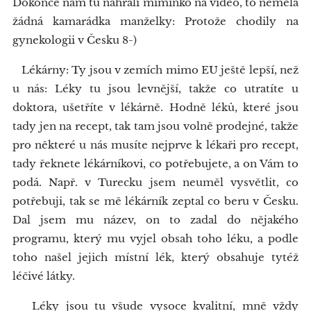
Dokonce nám tu nahráli miminko na video, to neměla
žádná kamarádka manželky: Protože chodily na
gynekologii v Česku 8-)
Lékárny: Ty jsou v zemích mimo EU ještě lepší, než
u nás: Léky tu jsou levnější, takže co utratíte u
doktora, ušetříte v lékárně. Hodně léků, které jsou
tady jen na recept, tak tam jsou volně prodejné, takže
pro některé u nás musíte nejprve k lékaři pro recept,
tady řeknete lékárníkovi, co potřebujete, a on Vám to
podá. Např. v Turecku jsem neuměl vysvětlit, co
potřebuji, tak se mě lékárník zeptal co beru v Česku.
Dal jsem mu název, on to zadal do nějakého
programu, který mu vyjel obsah toho léku, a podle
toho našel jejich místní lék, který obsahuje tytéž
léčivé látky.
Léky jsou tu všude vysoce kvalitní, mně vždy