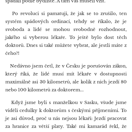
spadali podle bydliště. A tam Vás museli vzít.
Po revoluci si pamatuji, že jak se to zrušilo, ten
systém spádových ordinací, tehdy se říkalo, že je
svoboda a lidé se mohou svobodně rozhodnout,
jakého si vyberou lékaře. To ještě bylo dost těch
doktorů. Dnes si také můžete vybrat, ale jestli máte z
čeho?!
Nedávno jsem četl, že v Česku je porušován zákon,
který říká, že lidé musí mít lékaře v dostupnosti
maximálně asi 30 kilometrů, ale kolik z nich jezdí 80
nebo 100 kilometrů za doktorem...
Když jsme byli s manželkou v Sasku, všude jsme
viděli cedulky k doktorům s českými příjmeními. To
je asi důvod, proč u nás nejsou lékaři: Jezdí pracovat
za hranice za větší platy. Také mi kamarád řekl, že