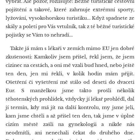
vybrat. Ale pozor, rozlišujte: Běžné turistické cestovní
pojištění a takové, které zahrnuje extrémní sporty,
lyžování, vysokohorskou turistiku... Když spadnete ze
skály a poletí pro Vás vrtulník, tak z té běžné turistické
pojistky se Vám to nehradí...
Takže já mám s lékaři v zemích mimo EU jen dobré
zkušenosti: Kamkoliv jsem přišel, řekl jsem, že jsem
cizinec na cestách, a oni mě vzali buď hned, nebo ještě
ten den, jen mi řekli, v kolik hodin mám přijít.
Ošetření či vyšetření mě stálo od deseti do dvaceti
Eur. S manželkou jsme takto prošli několik
těhotenských prohlídek, vždycky jí lékař prohlédl, dal
jí termín, kdy má jít na další kontrolu, my jsme jeli,
kam jsme chtěli a až přišel ten den, tak jsme v úplně
cizím městě zašli na gynekologii a nikde nás
neodmítli, ani nenechali čekat do druhého dne.