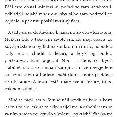
Péči tam dostal minimální, pořád ho tam natahovali,
odkládali nějaká vyšetření, aby si ho tam podrželi co
nejdéle, a pak mu poslali mastný účet.
A tady už se dostáváme k našemu životu v karavanu:
Někteří lidé o takovém životě sní, ale mají obavu, že
když přestanou bydlet na konkrétním místě, nebudou
tady moct chodit k lékaři, a když jej budou
potřebovat, kam půjdou? No: I ti lidé, co bydlí
stabilně, tak často nemají kam jít, tím, že nevyjedete
za svým snem a budete sedět doma, tento problém
neodstraníte. A jestli ještě máte svého lékaře, to za
rok nemusí platit.
Mně se např. stalo: Syn se učil jezdit na kole, a když
už mu to šlo, tak na to šlápl a ujel mi. Rozběhl jsem se
za ním a něco mi křuplo v koleni. Praktická lékařka mi