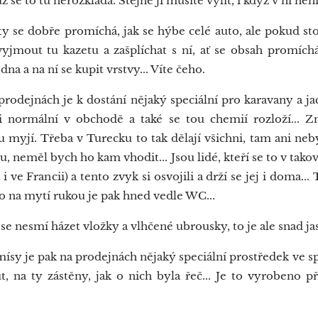
ž se to tu nerozkládá. Stejně ji musíte vylít, i když v ní ne
y se dobře promíchá, jak se hýbe celé auto, ale pokud stoj
 vyjmout tu kazetu a zašplíchat s ní, ať se obsah promích
dna a na ní se kupit vrstvy... Víte čeho.
rodejnách je k dostání nějaký speciální pro karavany a jac
ji normální v obchodě a také se tou chemií rozloží... Zn
 myjí. Třeba v Turecku to tak dělají všichni, tam ani neby
u, neměl bych ho kam vhodit... Jsou lidé, kteří se to v tako
a i ve Francii) a tento zvyk si osvojili a drží se jej i doma.
o na mytí rukou je pak hned vedle WC...
nesmí házet vložky a vlhčené ubrousky, to je ale snad ja
y je pak na prodejnách nějaký speciální prostředek ve spre
, na ty zástěny, jak o nich byla řeč... Je to vyrobeno p