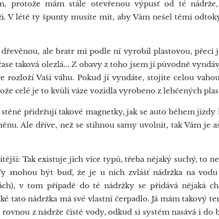
ám, protože mám stále otevřenou výpusť od té nádrže,
i. V létě ty špunty musíte mít, aby Vám nešel těmi odtoky
řevěnou, ale bratr mi podle ní vyrobil plastovou, přeci je
ase taková olezlá... Z obavy z toho jsem jí původně vyndá
 rozloží Vaši váhu. Pokud jí vyndáte, stojíte celou vaho
ože celé je to kvůli váze vozidla vyrobeno z lehčených pla
stěně přidržují takové magnetky, jak se auto během jízdy
ěnu. Ale dříve, než se stihnou samy uvolnit, tak Vám je a
ější: Tak existuje jich více typů, třeba nějaký suchý, to n
Ty mohou být buď, že je u nich zvlášť nádržka na vodu
ch), v tom případě do té nádržky se přidává nějaká ch
ké tato nádržka má své vlastní čerpadlo. Já mám takový te
 rovnou z nádrže čisté vody, odkud si systém nasává i do 