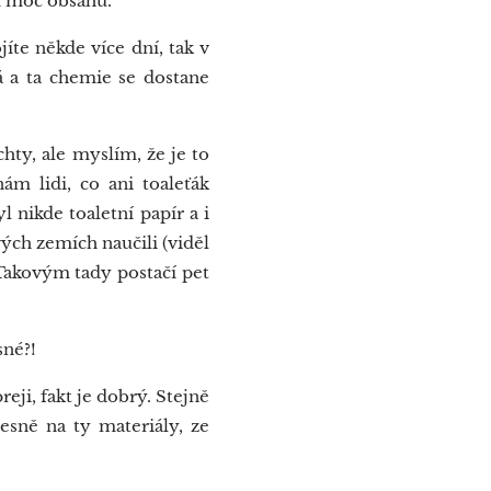
ní moc obsahu.
íte někde více dní, tak v
á a ta chemie se dostane
hty, ale myslím, že je to
ám lidi, co ani toaleťák
l nikde toaletní papír a i
vých zemích naučili (viděl
.. Takovým tady postačí pet
sné?!
ji, fakt je dobrý. Stejně
řesně na ty materiály, ze