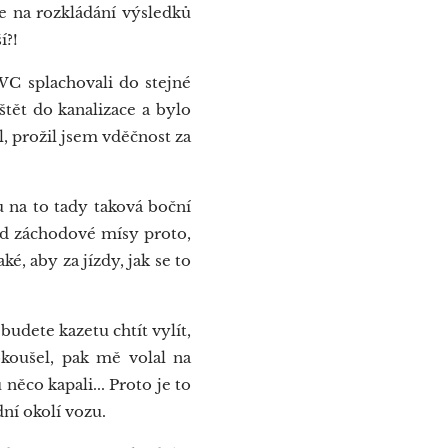
e na rozkládání výsledků
í?!
WC splachovali do stejné
tět do kanalizace a bylo
l, prožil jsem vděčnost za
 na to tady taková boční
 od záchodové mísy proto,
é, aby za jízdy, jak se to
udete kazetu chtít vylít,
okoušel, pak mě volal na
ěco kapali... Proto je to
dní okolí vozu.