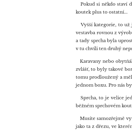
Pokud si někdo staví do
koutek plus to ostatní...
Vyšší kategorie, to už 
vestavba rovnou z výroby.
a tady sprcha byla upros
v tu chvíli ten druhý nep
Karavany nebo obytňáky,
zvlášť, to byly takové bo
tomu prodloužený a měl i
jednom boxu. Pro nás bylo
Sprcha, to je velice jed
běžném sprchovém koutě
Musíte samozřejmě vynda
jako ta z dřezu, ve kter