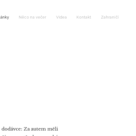
lánky
Něco na večer
Videa
Kontakt
Zahraničí
é dodávce: Za autem měli