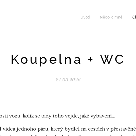
Úvod
Něco o mně
Č
Koupelna + WC
24.05.2026
sti vozu, kolik se tady toho vejde, jaké vybavení...
 videa jednoho páru, který bydlel na cestách v přestavěn