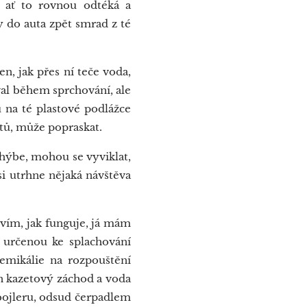
 ať to rovnou odtéká a
 do auta zpět smrad z té
n, jak přes ní teče voda,
val během sprchování, ale
u na té plastové podlážce
stů, může popraskat.
 hýbe, mohou se vyviklat,
si utrhne nějaká návštěva
evím, jak funguje, já mám
 určenou ke splachování
emikálie na rozpouštění
n kazetový záchod a voda
bojleru, odsud čerpadlem