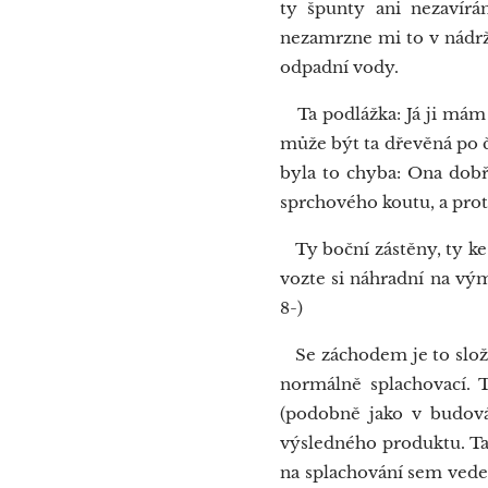
ty špunty ani nezavír
nezamrzne mi to v nádrž
odpadní vody.
Ta podlážka: Já ji mám d
může být ta dřevěná po č
byla to chyba: Ona dobře
sprchového koutu, a prot
Ty boční zástěny, ty ke 
vozte si náhradní na vým
8-)
Se záchodem je to složit
normálně splachovací. 
(podobně jako v budová
výsledného produktu. Ta
na splachování sem vede