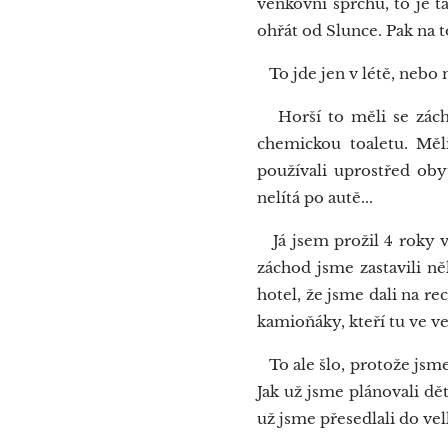
venkovní sprchu, to je 
ohřát od Slunce. Pak na t
To jde jen v létě, nebo m
Horší to měli se zácho
chemickou toaletu. Měl
používali uprostřed oby
nelítá po autě...
Já jsem prožil 4 roky v
záchod jsme zastavili n
hotel, že jsme dali na re
kamioňáky, kteří tu ve ve
To ale šlo, protože jsme
Jak už jsme plánovali dět
už jsme přesedlali do ve