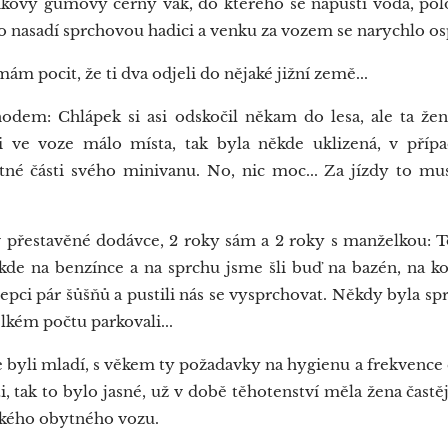
takový gumový černý vak, do kterého se napustí voda, polo
o nasadí sprchovou hadici a venku za vozem se narychlo ospr
ám pocit, že ti dva odjeli do nějaké jižní země...
dem: Chlápek si asi odskočil někam do lesa, ale ta žen
i ve voze málo místa, tak byla někde uklizená, v přípa
tné části svého minivanu. No, nic moc... Za jízdy to muse
 přestavěné dodávce, 2 roky sám a 2 roky s manželkou: Tot
ěkde na benzínce a na sprchu jsme šli buď na bazén, na ko
cepci pár šůšňů a pustili nás se vysprchovat. Někdy byla sp
lkém počtu parkovali...
 byli mladí, s věkem ty požadavky na hygienu a frekvence 
i, tak to bylo jasné, už v době těhotenství měla žena častěj
lkého obytného vozu.