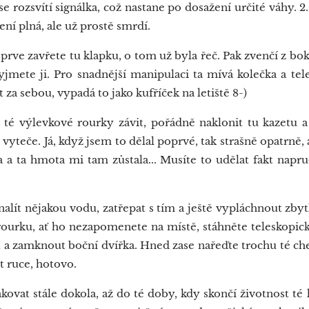
e rozsvítí signálka, což nastane po dosažení určité váhy. 2.
není plná, ale už prostě smrdí.
prve zavřete tu klapku, o tom už byla řeč. Pak zvenčí z bok
yjmete ji. Pro snadnější manipulaci ta mívá kolečka a tel
za sebou, vypadá to jako kufříček na letiště 8-)
é výlevkové rourky závit, pořádně naklonit tu kazetu a
vyteče. Já, když jsem to dělal poprvé, tak strašně opatrně, 
 a ta hmota mi tam zůstala... Musíte to udělat fakt napr
lít nějakou vodu, zatřepat s tím a ještě vypláchnout zb
rourku, ať ho nezapomenete na místě, stáhněte teleskopick
 a zamknout boční dvířka. Hned zase nařeďte trochu té ch
t ruce, hotovo.
at stále dokola, až do té doby, kdy skončí životnost té ka