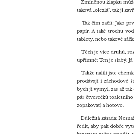
Zmíněnou klapku můžete o
taková „olezlá“, tak ji za
Tak čím začít: Jako prvn
papír. A také trochu vod
tablety, nebo takové sáčk
Těch je více druhů, rozl
upřímně: Ten je slabý. J
Takže nalili jste chemku
prodávají i záchodové š
bych ji vymyl, zas až tak
pár čtverečků toaletního 
zopakovat) a hotovo.
Důležitá zásada: Nesnažt
ředit, aby pak dobře vyt