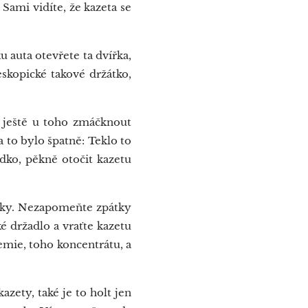
 Sami vidíte, že kazeta se
u auta otevřete ta dvířka,
eskopické takové držátko,
 ještě u toho zmáčknout
a to bylo špatně: Teklo to
udko, pěkně otočit kazetu
ytky. Nezapomeňte zpátky
é držadlo a vraťte kazetu
emie, toho koncentrátu, a
zety, také je to holt jen