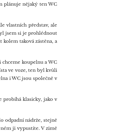
em plánuje nějaký ten WC
e vlastních představ, ale
Byl jsem si je prohlédnout
t kolem taková zástěna, a
tli chceme koupelnu a WC
sta ve voze, ten byl kvůli
elna i WC jsou společně v
 probíhá klasicky, jako v
o odpadní nádrže, stejně
eném ji vypustíte. V zimě