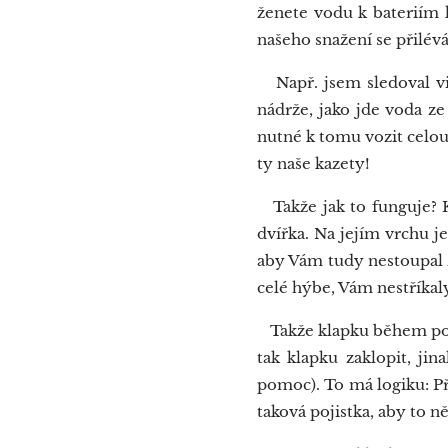
ženete vodu k bateriím 
našeho snažení se přilévá
Např. jsem sledoval vid
nádrže, jako jde voda z
nutné k tomu vozit celou 
ty naše kazety!
Takže jak to funguje? K
dvířka. Na jejím vrchu j
aby Vám tudy nestoupal z 
celé hýbe, Vám nestříkal
Takže klapku během použi
tak klapku zaklopit, ji
pomoc). To má logiku: Př
taková pojistka, aby to n