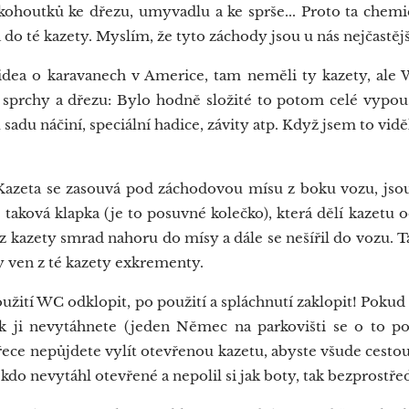
kohoutků ke dřezu, umyvadlu a ke sprše... Proto ta chemi
 do té kazety. Myslím, že tyto záchody jsou u nás nejčastějš
ea o karavanech v Americe, tam neměli ty kazety, ale 
e sprchy a dřezu: Bylo hodně složité to potom celé vypouš
sadu náčiní, speciální hadice, závity atp. Když jsem to vidě
azeta se zasouvá pod záchodovou mísu z boku vozu, jsou
e taková klapka (je to posuvné kolečko), která dělí kazetu
kazety smrad nahoru do mísy a dále se nešířil do vozu. Tak
y ven z té kazety exkrementy.
tí WC odklopit, po použití a spláchnutí zaklopit! Pokud b
nak ji nevytáhnete (jeden Němec na parkovišti se o to p
ece nepůjdete vylít otevřenou kazetu, abyste všude cestou n
ěkdo nevytáhl otevřené a nepolil si jak boty, tak bezprostře