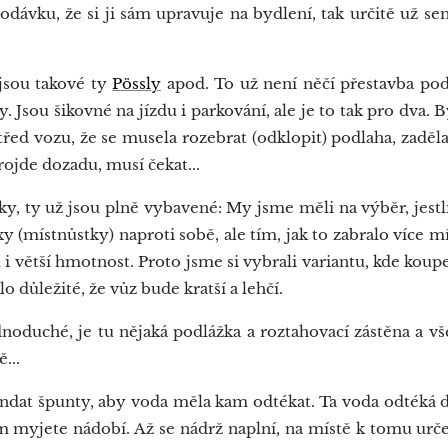
dávku, že si ji sám upravuje na bydlení, tak určitě už s
jsou takové ty
Pössly
apod. To už není něčí přestavba podl
 Jsou šikovné na jízdu i parkování, ale je to tak pro dva. 
třed vozu, že se musela rozebrat (odklopit) podlaha, zaděla
rojde dozadu, musí čekat...
 ty už jsou plně vybavené: My jsme měli na výběr, jes
xy (místnůstky) naproti sobě, ale tím, jak to zabralo více mí
 větší hmotnost. Proto jsme si vybrali variantu, kde koup
 důležité, že vůz bude kratší a lehčí.
noduché, je tu nějaká podlážka a roztahovací zástěna a vše
...
t špunty, aby voda měla kam odtékat. Ta voda odtéká d
ém myjete nádobí. Až se nádrž naplní, na místě k tomu urč