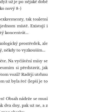
když už je po nějaké době
ako nový 8-)
 exkrementy, tak toaletní
 jednom místě. Existují i
tý koncentrát...
kologický prostředek, ale
ý, někdy to vyzkouším...
ěte. Na vyčištění mísy se
eumím si představit, jak
potom vozil? Raději utrhnu
m už byla řeč (lepší je to
ven! Obsah nádrže se musí
k dva dny, pak už ne, a z