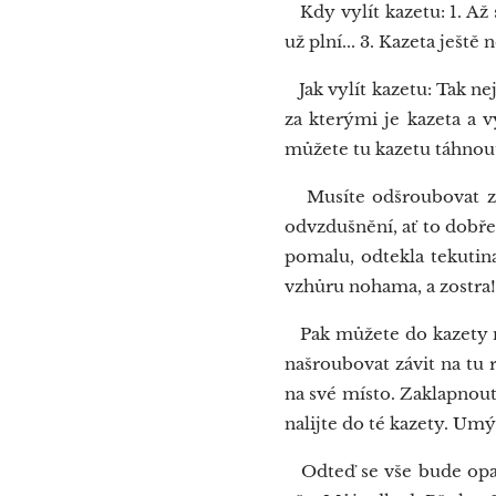
Kdy vylít kazetu: 1. Až s
už plní... 3. Kazeta ještě 
Jak vylít kazetu: Tak nej
za kterými je kazeta a v
můžete tu kazetu táhnout 
Musíte odšroubovat z t
odvzdušnění, ať to dobře 
pomalu, odtekla tekutina
vzhůru nohama, a zostra!
Pak můžete do kazety na
našroubovat závit na tu 
na své místo. Zaklapnout
nalijte do té kazety. Umý
Odteď se vše bude opakov