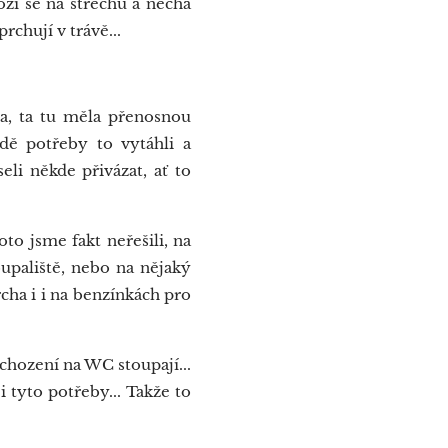
ží se na střechu a nechá
chují v trávě...
a, ta tu měla přenosnou
dě potřeby to vytáhli a
li někde přivázat, ať to
o jsme fakt neřešili, na
upaliště, nebo na nějaký
rcha i i na benzínkách pro
chození na WC stoupají...
i tyto potřeby... Takže to