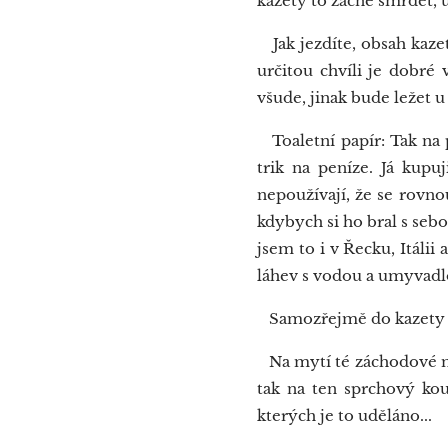
kazety to začne smrdět, u
Jak jezdíte, obsah kazet
určitou chvíli je dobré
všude, jinak bude ležet u 
Toaletní papír: Tak na p
trik na peníze. Já kupu
nepoužívají, že se rovnou
kdybych si ho bral s sebo
jsem to i v Řecku, Itálii 
láhev s vodou a umyvadl
Samozřejmě do kazety se 
Na mytí té záchodové mís
tak na ten sprchový kout
kterých je to uděláno...