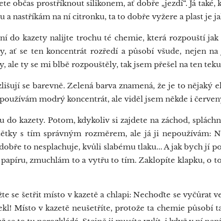
bčas prostříknout silikonem, ať dobře „jezdí“. Já také, 
vřu a nastříkám na ní citronku, ta to dobře vyžere a plast je j
í do kazety nalijte trochu té chemie, která rozpouští jak
y, ať se ten koncentrát rozředí a působí všude, nejen na
y, ale ty se mi blbě rozpouštěly, tak jsem přešel na ten teku
išují se barevně. Zelená barva znamená, že je to nějaký e
á používám modrý koncentrát, ale viděl jsem někde i červen
 do kazety. Potom, kdykoliv si zajdete na záchod, spláchn
tětky s tím správným rozměrem, ale já ji nepoužívám: N
 dobře to nesplachuje, kvůli slabému tlaku... A jak bych jí 
papíru, zmuchlám to a vytřu to tím. Zaklopíte klapku, o to
e se šetřit místo v kazetě a chlapi: Nechoďte se vyčůrat 
ekl! Místo v kazetě neušetříte, protože ta chemie působí ta