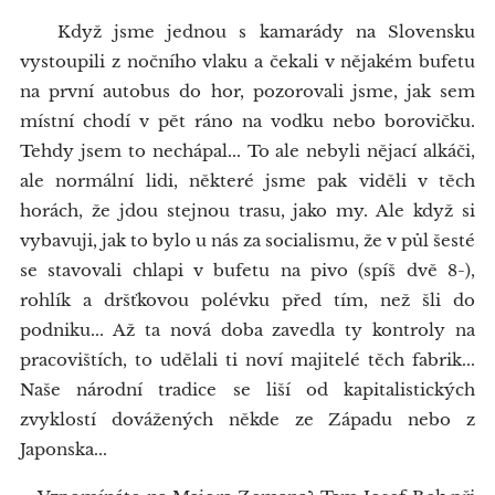
Když jsme jednou s kamarády na Slovensku
vystoupili z nočního vlaku a čekali v nějakém bufetu
na první autobus do hor, pozorovali jsme, jak sem
místní chodí v pět ráno na vodku nebo borovičku.
Tehdy jsem to nechápal... To ale nebyli nějací alkáči,
ale normální lidi, některé jsme pak viděli v těch
horách, že jdou stejnou trasu, jako my. Ale když si
vybavuji, jak to bylo u nás za socialismu, že v půl šesté
se stavovali chlapi v bufetu na pivo (spíš dvě 8-),
rohlík a dršťkovou polévku před tím, než šli do
podniku... Až ta nová doba zavedla ty kontroly na
pracovištích, to udělali ti noví majitelé těch fabrik...
Naše národní tradice se liší od kapitalistických
zvyklostí dovážených někde ze Západu nebo z
Japonska...