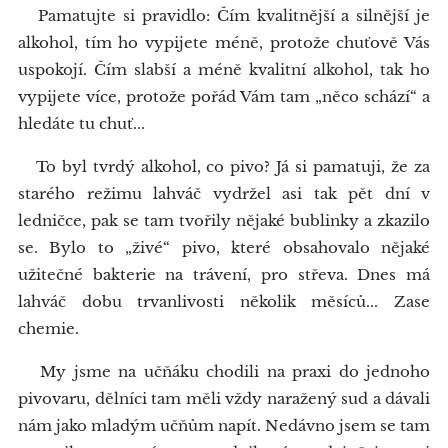
Pamatujte si pravidlo: Čím kvalitnější a silnější je
alkohol, tím ho vypijete méně, protože chuťově Vás
uspokojí. Čím slabší a méně kvalitní alkohol, tak ho
vypijete více, protože pořád Vám tam „něco schází“ a
hledáte tu chuť...
To byl tvrdý alkohol, co pivo? Já si pamatuji, že za
starého režimu lahváč vydržel asi tak pět dní v
ledničce, pak se tam tvořily nějaké bublinky a zkazilo
se. Bylo to „živé“ pivo, které obsahovalo nějaké
užitečné bakterie na trávení, pro střeva. Dnes má
lahváč dobu trvanlivosti několik měsíců... Zase
chemie.
My jsme na učňáku chodili na praxi do jednoho
pivovaru, dělníci tam měli vždy naražený sud a dávali
nám jako mladým učňům napít. Nedávno jsem se tam