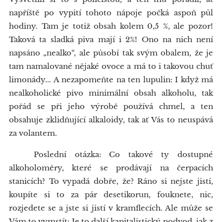
napříště po vypití tohoto nápoje počká aspoň půl
hodiny. Tam je totiž obsah kolem 0,5 %, ale pozor!
Taková ta sladká piva mají i 2%! Ono na nich není
napsáno „nealko“, ale působí tak svým obalem, že je
tam namalované nějaké ovoce a má to i takovou chuť
limonády... A nezapomeňte na ten lupulin: I když má
nealkoholické pivo minimální obsah alkoholu, tak
pořád se při jeho výrobě používá chmel, a ten
obsahuje zklidňující alkaloidy, tak ať Vás to neuspává
za volantem.
Poslední otázka: Co takové ty dostupné
alkoholoměry, které se prodávají na čerpacích
stanicích? To vypadá dobře, že? Ráno si nejste jistí,
koupíte si to za pár desetikorun, fouknete, nic,
rozjedete se a jste si jistí v kramflecích. Ale může se
Vám to vymstít: Je to další kapitalistický podvod, jak z