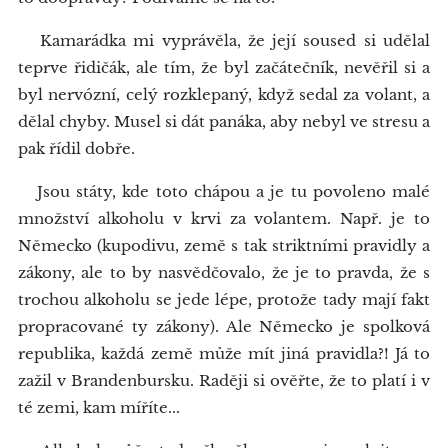
Kamarádka mi vyprávěla, že její soused si udělal
teprve řidičák, ale tím, že byl začátečník, nevěřil si a
byl nervózní, celý rozklepaný, když sedal za volant, a
dělal chyby. Musel si dát panáka, aby nebyl ve stresu a
pak řídil dobře.
Jsou státy, kde toto chápou a je tu povoleno malé
množství alkoholu v krvi za volantem. Např. je to
Německo (kupodivu, země s tak striktními pravidly a
zákony, ale to by nasvědčovalo, že je to pravda, že s
trochou alkoholu se jede lépe, protože tady mají fakt
propracované ty zákony). Ale Německo je spolková
republika, každá země může mít jiná pravidla?! Já to
zažil v Brandenbursku. Raději si ověřte, že to platí i v
té zemi, kam míříte...