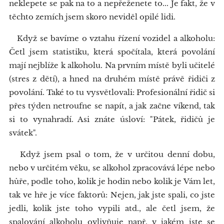
neklepete se pak na to a nepřeženete to... Je fakt, že v
těchto zemích jsem skoro neviděl opilé lidi.
Když se bavíme o vztahu řízení vozidel a alkoholu:
Četl jsem statistiku, která spočítala, která povolání
mají nejblíže k alkoholu. Na prvním místě byli učitelé
(stres z dětí), a hned na druhém místě právě řidiči z
povolání. Také to tu vysvětlovali: Profesionální řidič si
přes týden netroufne se napít, a jak začne víkend, tak
si to vynahradí. Asi znáte úsloví: "Pátek, řidičů je
svátek".
Když jsem psal o tom, že v určitou denní dobu,
nebo v určitém věku, se alkohol zpracovává lépe nebo
hůře, podle toho, kolik je hodin nebo kolik je Vám let,
tak ve hře je více faktorů: Nejen, jak jste spali, co jste
jedli, kolik jste toho vypili atd., ale četl jsem, že
spalování alkoholu ovlivňuje např. v jakém jste se