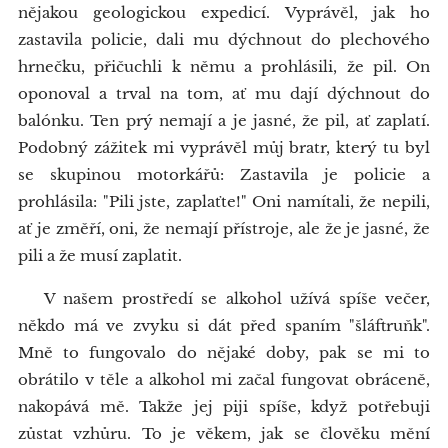
nějakou geologickou expedicí. Vyprávěl, jak ho
zastavila policie, dali mu dýchnout do plechového
hrnečku, přičuchli k němu a prohlásili, že pil. On
oponoval a trval na tom, ať mu dají dýchnout do
balónku. Ten prý nemají a je jasné, že pil, ať zaplatí.
Podobný zážitek mi vyprávěl můj bratr, který tu byl
se skupinou motorkářů: Zastavila je policie a
prohlásila: "Pili jste, zaplaťte!" Oni namítali, že nepili,
ať je změří, oni, že nemají přístroje, ale že je jasné, že
pili a že musí zaplatit.
V našem prostředí se alkohol užívá spíše večer,
někdo má ve zvyku si dát před spaním "šláftruňk".
Mně to fungovalo do nějaké doby, pak se mi to
obrátilo v těle a alkohol mi začal fungovat obráceně,
nakopává mě. Takže jej piji spíše, když potřebuji
zůstat vzhůru. To je věkem, jak se člověku mění