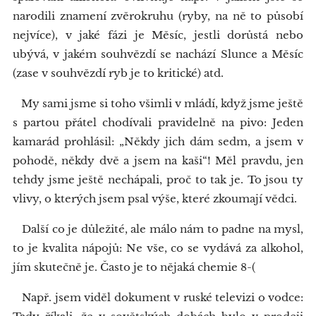
narodili znamení zvěrokruhu (ryby, na ně to působí
nejvíce), v jaké fázi je Měsíc, jestli dorůstá nebo
ubývá, v jakém souhvězdí se nachází Slunce a Měsíc
(zase v souhvězdí ryb je to kritické) atd.
My sami jsme si toho všimli v mládí, když jsme ještě
s partou přátel chodívali pravidelně na pivo: Jeden
kamarád prohlásil: „Někdy jich dám sedm, a jsem v
pohodě, někdy dvě a jsem na kaši“! Měl pravdu, jen
tehdy jsme ještě nechápali, proč to tak je. To jsou ty
vlivy, o kterých jsem psal výše, které zkoumají vědci.
Další co je důležité, ale málo nám to padne na mysl,
to je kvalita nápojů: Ne vše, co se vydává za alkohol,
jím skutečně je. Často je to nějaká chemie 8-(
Např. jsem viděl dokument v ruské televizi o vodce: