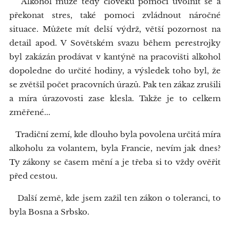
Alkohol může tedy člověku pomoci uvolnit se a
překonat stres, také pomoci zvládnout náročné
situace. Můžete mít delší výdrž, větší pozornost na
detail apod. V Sovětském svazu během perestrojky
byl zakázán prodávat v kantýně na pracovišti alkohol
dopoledne do určité hodiny, a výsledek toho byl, že
se zvětšil počet pracovních úrazů. Pak ten zákaz zrušili
a míra úrazovosti zase klesla. Takže je to celkem
změřené...
Tradiční zemí, kde dlouho byla povolena určitá míra
alkoholu za volantem, byla Francie, nevím jak dnes?
Ty zákony se časem mění a je třeba si to vždy ověřit
před cestou.
Další země, kde jsem zažil ten zákon o toleranci, to
byla Bosna a Srbsko.