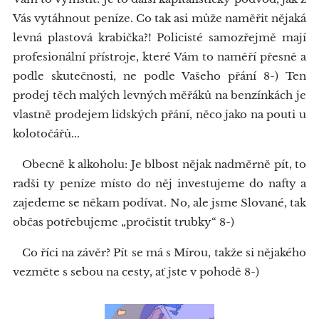
Vás vytáhnout peníze. Co tak asi může naměřit nějaká
levná plastová krabička?! Policisté samozřejmě mají
profesionální přístroje, které Vám to naměří přesně a
podle skutečnosti, ne podle Vašeho přání 8-) Ten
prodej těch malých levných měřáků na benzínkách je
vlastně prodejem lidských přání, něco jako na pouti u
kolotočářů...
Obecně k alkoholu: Je blbost nějak nadměrně pít, to
radši ty peníze místo do něj investujeme do nafty a
zajedeme se někam podívat. No, ale jsme Slované, tak
občas potřebujeme „pročistit trubky“ 8-)
Co říci na závěr? Pít se má s Mírou, takže si nějakého
vezměte s sebou na cesty, ať jste v pohodě 8-)