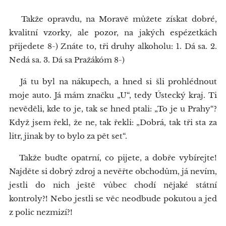
Takže opravdu, na Moravě můžete získat dobré,
kvalitní vzorky, ale pozor, na jakých espézetkách
přijedete 8-) Znáte to, tři druhy alkoholu: 1. Dá sa. 2.
Nedá sa. 3. Dá sa Pražákóm 8-)
Já tu byl na nákupech, a hned si šli prohlédnout
moje auto. Já mám značku „U“, tedy Ústecký kraj. Ti
nevěděli, kde to je, tak se hned ptali: „To je u Prahy“?
Když jsem řekl, že ne, tak řekli: „Dobrá, tak tři sta za
litr, jinak by to bylo za pět set“.
Takže buďte opatrní, co pijete, a dobře vybírejte!
Najděte si dobrý zdroj a nevěřte obchodům, já nevím,
jestli do nich ještě vůbec chodí nějaké státní
kontroly?! Nebo jestli se věc neodbude pokutou a jed
z polic nezmizí?!