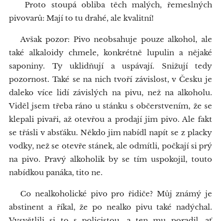
Proto stoupá obliba těch malých, řemeslných
pivovarů: Mají to tu drahé, ale kvalitní!
Avšak pozor: Pivo neobsahuje pouze alkohol, ale
také alkaloidy chmele, konkrétně lupulin a nějaké
saponiny. Ty uklidňují a uspávají. Snižují tedy
pozornost. Také se na nich tvoří závislost, v Česku je
daleko více lidí závislých na pivu, než na alkoholu.
Viděl jsem třeba ráno u stánku s občerstvením, že se
klepali pivaři, až otevřou a prodají jim pivo. Ale fakt
se třásli v absťáku. Někdo jim nabídl napít se z placky
vodky, než se otevře stánek, ale odmítli, počkají si prý
na pivo. Pravý alkoholik by se tím uspokojil, touto
nabídkou panáka, tito ne.
Co nealkoholické pivo pro řidiče? Můj známý je
abstinent a říkal, že po nealko pivu také nadýchal.
Vysvětlili si to s policistou, a ten mu poradil, ať