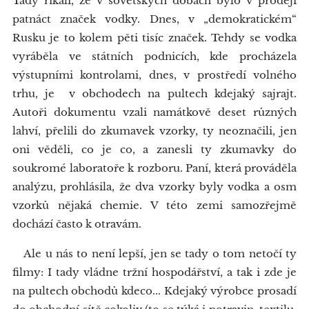
Tady říkali, že v sovětských dobách bylo v prodeji
patnáct značek vodky. Dnes, v „demokratickém“
Rusku je to kolem pěti tisíc značek. Tehdy se vodka
vyráběla ve státních podnicích, kde procházela
výstupními kontrolami, dnes, v prostředí volného
trhu, je v obchodech na pultech kdejaký sajrajt.
Autoři dokumentu vzali namátkově deset různých
lahví, přelili do zkumavek vzorky, ty neoznačili, jen
oni věděli, co je co, a zanesli ty zkumavky do
soukromé laboratoře k rozboru. Paní, která prováděla
analýzu, prohlásila, že dva vzorky byly vodka a osm
vzorků nějaká chemie. V této zemi samozřejmě
dochází často k otravám.
Ale u nás to není lepší, jen se tady o tom netočí ty
filmy: I tady vládne tržní hospodářství, a tak i zde je
na pultech obchodů kdeco... Kdejaký výrobce prosadí