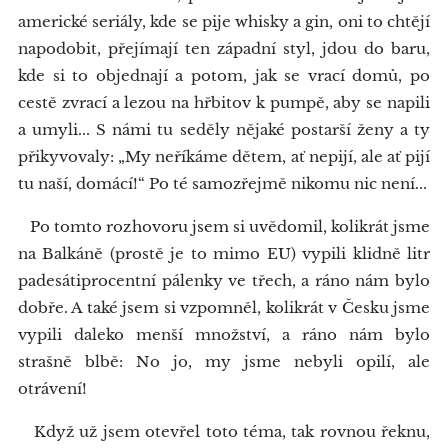
americké seriály, kde se pije whisky a gin, oni to chtějí
napodobit, přejímají ten západní styl, jdou do baru,
kde si to objednají a potom, jak se vrací domů, po
cestě zvrací a lezou na hřbitov k pumpě, aby se napili
a umyli... S námi tu seděly nějaké postarší ženy a ty
přikyvovaly: „My neříkáme dětem, ať nepijí, ale ať pijí
tu naší, domácí!“ Po té samozřejmě nikomu nic není...
Po tomto rozhovoru jsem si uvědomil, kolikrát jsme
na Balkáně (prostě je to mimo EU) vypili klidně litr
padesátiprocentní pálenky ve třech, a ráno nám bylo
dobře. A také jsem si vzpomněl, kolikrát v Česku jsme
vypili daleko menší množství, a ráno nám bylo
strašně blbě: No jo, my jsme nebyli opilí, ale
otrávení!
Když už jsem otevřel toto téma, tak rovnou řeknu,