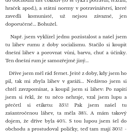
do obchodní sítě cokoliv (to se týká i potravin, textilu,
hraček apod.), a státní normy v potravinářství, které
zavedli komunisté, už nejsou závazné, jen
doporučené... Bohužel.
Např. jsem vyklízel jednu pozůstalost a našel jsem
tu láhev rumu z doby socialismu. Stačilo si koupit
dnešní láhev a porovnat vůni, barvu, chuť a účinky.
Ten dnešní rum je samozřejmě jiný...
Dříve jsem měl rád fernet. Ještě z doby, kdy jsem ho
pil, tak mi zbyla láhev v garáži... Nedávno jsem si
chtěl zavzpomínat, a koupil jsem si láhev: Po napití
jsem si řekl, že tu něco nehraje, vzal jsem lupu a
přečetl si etiketu: 35%! Pak jsem našel tu
zašantročenou láhev, ta měla 38%. A mám takový
dojem, že dříve byla 40%. S tou lupou jsem šel do
obchodu a prostudoval poličky, teď tam mají 30%! -