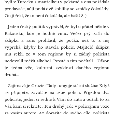
byli v Turecku s manželkou v pekárně a ona požádala
prodavače, ať jí podá dvě koblihy se zrníčky čokolády.
On jí řekl, že to není čokoláda, ale hašiš 8-)
Jeden český politik vyprávěl, že byl u přátel někde v
Rakousku, kde je hodně vinic. Večer prý zašli do
sklípku a ráno prohlásil, že počká, než to z něj
vyprchá, kdyby ho stavěla policie. Majitelé sklípku
mu řekli, že v tom regionu by si žádný policista
nedovolil měřit alkohol. Prostě s tím počítali... Zákon
je jedna věc, kulturní zvyklosti daného regionu
druhá...
Zajímavá je Gruzie: Tady funguje státní služba: Když
se připijete, zavoláte na sebe policii. Přijedou dva
policisté, jeden si sedne k Vám do auta a odřídí to za
Vás, kam si řeknete. Ten druhý jede v policejním voze
za Vaším autem. Až dorazíte do svého cíle, policista