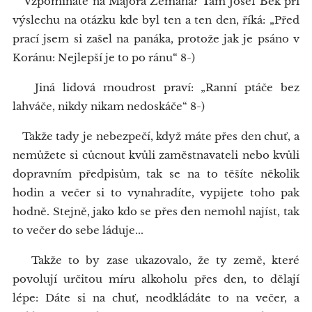
Vzpomínáte na Majora Zemana? Tam Josef Bek při
výslechu na otázku kde byl ten a ten den, říká: „Před
prací jsem si zašel na panáka, protože jak je psáno v
Koránu: Nejlepší je to po ránu“ 8-)
Jiná lidová moudrost praví: „Ranní ptáče bez
lahváče, nikdy nikam nedoskáče“ 8-)
Takže tady je nebezpečí, když máte přes den chuť, a
nemůžete si cůcnout kvůli zaměstnavateli nebo kvůli
dopravním předpisům, tak se na to těšíte několik
hodin a večer si to vynahradíte, vypijete toho pak
hodně. Stejně, jako kdo se přes den nemohl najíst, tak
to večer do sebe láduje...
Takže to by zase ukazovalo, že ty země, které
povolují určitou míru alkoholu přes den, to dělají
lépe: Dáte si na chuť, neodkládáte to na večer, a