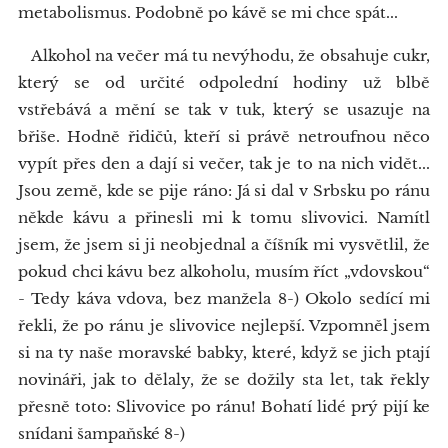
metabolismus. Podobně po kávě se mi chce spát...
Alkohol na večer má tu nevýhodu, že obsahuje cukr,
který se od určité odpolední hodiny už blbě
vstřebává a mění se tak v tuk, který se usazuje na
břiše. Hodně řidičů, kteří si právě netroufnou něco
vypít přes den a dají si večer, tak je to na nich vidět...
Jsou země, kde se pije ráno: Já si dal v Srbsku po ránu
někde kávu a přinesli mi k tomu slivovici. Namítl
jsem, že jsem si ji neobjednal a číšník mi vysvětlil, že
pokud chci kávu bez alkoholu, musím říct „vdovskou“
- Tedy káva vdova, bez manžela 8-) Okolo sedící mi
řekli, že po ránu je slivovice nejlepší. Vzpomněl jsem
si na ty naše moravské babky, které, když se jich ptají
novináři, jak to dělaly, že se dožily sta let, tak řekly
přesně toto: Slivovice po ránu! Bohatí lidé prý pijí ke
snídani šampaňské 8-)