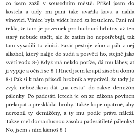
co jsem zažil v sousedním městě: Přišel jsem do
kostela a tady mi paní také uvařila kávu a nalila
vínovici. Vinice byla vidět hned za kostelem. Paní mi
řekla, že tam je pozemek pro budoucí hřbitov, až ten
starý nebude stačit, ale že zatím ho nepotřebují, tak
tam vysadili tu vinici. Farář pěstuje víno a pálí z něj
alkohol, který nalije do sudů a posvětí ho, stejně jako
světí vodu 8-) Když má někdo potíže, dá mu láhev, ať
ji vypije a očistí se 8-) Hned jsem koupil zásobu domů
8-) Pak si k nám přisedl hrobník a vyprávěl, že tady je
zvyk nebožtíkovi dát „na cestu“ do rakve demižón
pálenky. Po padesáti letech je on ze zákona povinen
překopat a přeskládat hroby. Takže kope opatrně, aby
nerozbil ty demižóny, a ty mu podle práva náleží.
Takže měl doma slušnou zásobu padesátileté pálenky!
No, jsem s ním kámoš 8-)