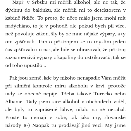
Např. v Srbsku mi měřili alkohol, ale ne tak, že
dýchnu do balónku, ale měřili mi to detektorem v
kabině řidiče. To proto, že něco málo jsem mohl mít
nadýcháno, to je v pohodě, ale pokud bych pil více,
než povoluje zákon, šly by ze mne nějaké výpary, a ty
oni zjišťovali. Tímto přístrojem se to myslím jeden
čas zjišťovalo i u nás, ale lidé se ohrazovali, že přístroj
zaznamenává výpary z kapaliny do ostřikovačů, tak se
od toho upustilo...
Pak jsou země, kde by nikoho nenapadlo Vám měřit
při silniční kontrole míru alkoholu v krvi, protože
tady se obecně nepije. Třeba takové Turecko nebo
Albánie. Tady jsem sice alkohol v obchodech viděl,
ale byly to zaprášené láhve, nikdo na ně nesahal.
Prostě to nemají v sobě, tak jako my, slovanské
národy 8-) Naopak tu prodávají jiné věci: My jsme