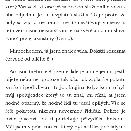
který Vás vezl, si zase přesedne do služebního vozu a
oba odjedou. Je to bezplatná služba. To je proto, že
tady se žije z turismu a turisté navštěvují vinárny. V
této zemi jsou nejstarší vinice na světě a i samo slovo
"víno" je z gruzínštiny (Gvino).
Mimochodem, já jsem znalec vína: Dokáži rozeznat
červené od bílého 8-)
Pak jsou (nebo je 8-) země, kde je úplně jedno, jestli
pijete nebo ne, protože tak jako tak zaplatíte pokutu
za řízení pod vlivem. To je Ukrajina: Když jsem tu byl,
můj spolujezdec který to tu znal, mi říkal, ať jsem
hodně opatrný, že hodně lidí tu jezdí opilých. Vše se
řeší pokutou, nikomu nevezmou řidičák: Policie je
málo placená, tak si potřebuje přivydělat bokem...
Měl jsem v práci mistra, který byl na Ukrajině kdysi s