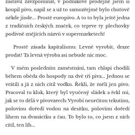
zastavil zavzpomínat, v podnikové prodejně jsem si
koupil pivo, napil se a už to samozřejmě bylo chuťově
někde jinde... Prostě europivo. A to to byla ještě jedna
z tradičních českých značek, co teprve ty plechovky
podivně znějících názvů v supermarketech!
Prostě zásada kapitalismu: Levně vyrobit, draze
prodat! Ta levná výroba asi nebude nic moc.
V mém posledním zaměstnání, tam chlapi chodili
během oběda do hospody na dvě tři piva... Jednou se
vrátili a já z nich cítil vodku. Řekli, že měli jen pivo.
Pracoval tu kluk, který byl vyučený sládek a řekl mi,
jak se to dělá v pivovarech: Vyrobí neurčitou tekutinu,
polovinu doředí vodou na desítku, polovinu doředí
lihem na dvanáctku a čau. To bylo to, co jsem z nich
cítil, ten líh...