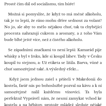
Prostě čím dál od socialismu, tím hůře!
Možná si pomyslíte, že když to má méně alkoholu,
tak je to lepší, že ráno mohu dříve sednout za volant?
No jo, ale aby to mělo nějakou chuť, tak ta chybějící
procenta nahrazují cukrem a aromaty, a z toho Vám
bude blbě ještě více, než z čistého alkoholu.
Se západními značkami to není lepší: Kamarád pije
whisky a byl v Irsku, kde si koupil láhev. Tady v Česku
koupil tu stejnou, a: Už etiketa se lišila. Barva, vůně a
chuť samozřejmě také. A výsledný efekt...
Když jsem jednou zašel s přáteli v Makedonii do
kostela, farář nás po bohoslužbě pozval na kávu a k ní
samozřejmě nalil každému vínovici. Ta byla
perfektní! Vyprávěl nám, že nesmí zamykat vchod ke
kostelu a na hřbitov, protože mládež sleduje nějaké