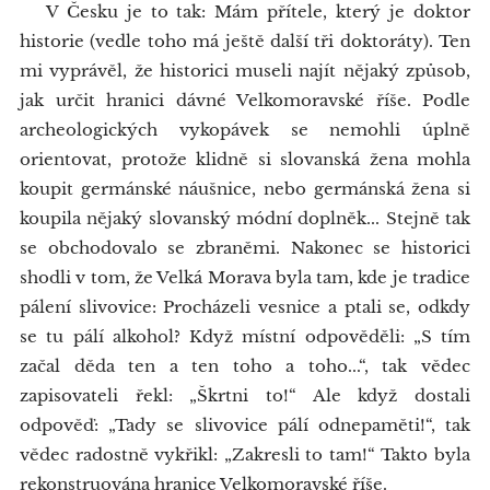
V Česku je to tak: Mám přítele, který je doktor
historie (vedle toho má ještě další tři doktoráty). Ten
mi vyprávěl, že historici museli najít nějaký způsob,
jak určit hranici dávné Velkomoravské říše. Podle
archeologických vykopávek se nemohli úplně
orientovat, protože klidně si slovanská žena mohla
koupit germánské náušnice, nebo germánská žena si
koupila nějaký slovanský módní doplněk... Stejně tak
se obchodovalo se zbraněmi. Nakonec se historici
shodli v tom, že Velká Morava byla tam, kde je tradice
pálení slivovice: Procházeli vesnice a ptali se, odkdy
se tu pálí alkohol? Když místní odpověděli: „S tím
začal děda ten a ten toho a toho...“, tak vědec
zapisovateli řekl: „Škrtni to!“ Ale když dostali
odpověď: „Tady se slivovice pálí odnepaměti!“, tak
vědec radostně vykřikl: „Zakresli to tam!“ Takto byla
rekonstruována hranice Velkomoravské říše.