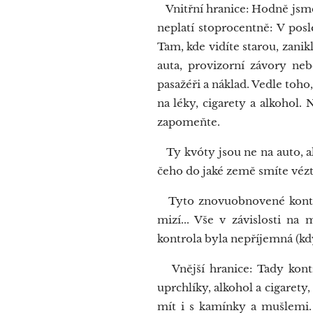
Vnitřní hranice: Hodně jsme
neplatí stoprocentně: V pos
Tam, kde vidíte starou, zanik
auta, provizorní závory neb
pasažéři a náklad. Vedle toh
na léky, cigarety a alkohol.
zapomeňte.
Ty kvóty jsou ne na auto, ale
čeho do jaké země smíte vézt
Tyto znovuobnovené kontroly
mizí... Vše v závislosti n
kontrola byla nepříjemná (kdy
Vnější hranice: Tady kont
uprchlíky, alkohol a cigarety
mít i s kamínky a mušlemi. 