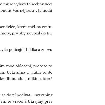
Vám může vyházet všechny věci
donutit Vás nějakou věc hodit
endviče, které měl na cestu.
edměty, prý aby nevozil do EU
vila policejní hlídka a znovu
ám moc oblečení, protože to
ům byla zima a vrátili se do
ukradli bundu a mikinu, které
e se do ní podívat: Karavaning
jsem se vracel z Ukrajiny přes