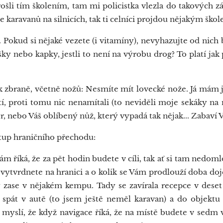
prošli tím školením, tam mi policistka vlezla do takových zá
e karavanů na silnicích, tak ti celníci projdou nějakým škol
 Pokud si nějaké vezete (i vitamíny), nevyhazujte od nich b
ášky nebo kapky, jestli to není na výrobu drog? To platí jak 
ak zbraně, včetně nožů: Nesmíte mít lovecké nože. Já mám 
í, proti tomu nic nenamítali (to neviděli moje sekáky na
ýr, nebo Váš oblíbený nůž, který vypadá tak nějak... Zabaví 
tup hraničního přechodu:
Vám říká, že za pět hodin budete v cíli, tak ať si tam nedo
vytvrdnete na hranici a o kolik se Vám prodlouží doba do
y zase v nějakém kempu. Tady se zavírala recepce v dese
m spát v autě (to jsem ještě neměl karavan) a do objektu 
i myslí, že když navigace říká, že na místě budete v sedm