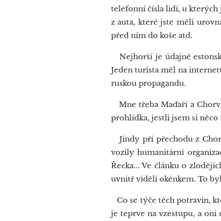
telefonní čísla lidí, u kter
z auta, které jste měli urov
před ním do koše atd.
Nejhorší je údajně estonská
Jeden turista měl na interne
ruskou propagandu.
Mne třeba Maďaři a Chorvati 
prohlídka, jestli jsem si něc
Jindy při přechodu z Chorv
vozily humanitární organiza
Řecka... Ve článku o zlodějí
uvnitř viděli okénkem. To byl
Co se týče těch potravin, kte
je teprve na vzestupu, a oni 