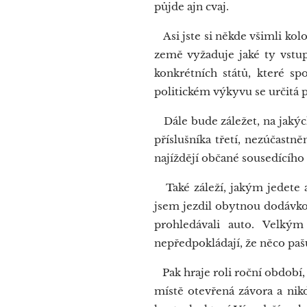
půjde ajn cvaj.
Asi jste si někde všimli kolo
země vyžaduje jaké ty vstu
konkrétních států, které s
politickém výkyvu se určitá p
Dále bude záležet, na jakých
příslušníka třetí, nezúčast
najíždějí občané sousedícího 
Také záleží, jakým jedete au
jsem jezdil obytnou dodávkou
prohledávali auto. Velký
nepředpokládají, že něco pašu
Pak hraje roli roční období,
místě otevřená závora a nikd