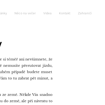
lánky
Něco na večer
Videa
Kontakt
Zahraničí
y
 si téměř ani nevšimnete, že
dě nemusíte přerušovat jízdu,
 druhém případě budete muset
Vám to tu zabrat pět minut, a
du ze země. Někde Vás snadno
du do země, ale při návratu to