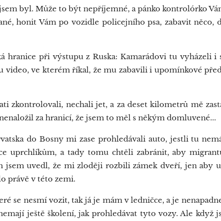
ých jsem byl. Může to být nepříjemné, a pánko kontrolórko 
nané, honit Vám po vozidle policejního psa, zabavit něco, 
 hranice při výstupu z Ruska: Kamarádovi tu vyházeli i s
tu video, ve kterém říkal, že mu zabavili i upomínkové př
zkontrolovali, nechali jet, a za deset kilometrů mě zasta
o nenaložil za hranicí, že jsem to měl s někým domluvené...
atska do Bosny mi zase prohledávali auto, jestli tu nem
ce uprchlíkům, a tady tomu chtěli zabránit, aby migrant
ch jsem uvedl, že mi zloději rozbili zámek dveří, jen aby 
o právě v této zemi.
ré se nesmí vozit, tak já je mám v ledničce, a je nenapadn
nemají ještě školení, jak prohledávat tyto vozy. Ale když 