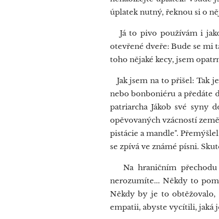
úplatek nutný, řeknou si o ně
Já to pivo používám i jako
otevřené dveře: Bude se mi t
toho nějaké kecy, jsem opatr
Jak jsem na to přišel: Tak j
nebo bonboniéru a předáte dar
patriarcha Jákob své syny d
opěvovaných vzácností země 
pistácie a mandle". Přemýšlel
se zpívá ve známé písni. Skut
Na hraničním přechodu je t
nerozumíte... Někdy to pomůž
Někdy by je to obtěžovalo, n
empatii, abyste vycítili, jaká 