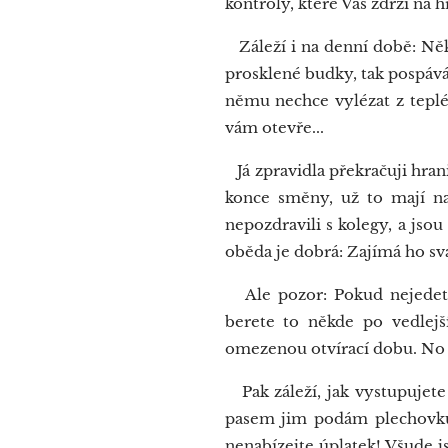
kontroly, které Vás zdrží na h
Záleží i na denní době: Něk
prosklené budky, tak pospává
němu nechce vylézat z tepl
vám otevře...
Já zpravidla překračuji hrani
konce směny, už to mají na 
nepozdravili s kolegy, a jsou
oběda je dobrá: Zajímá ho sva
Ale pozor: Pokud nejedete 
berete to někde po vedlejš
omezenou otvírací dobu. No c
Pak záleží, jak vystupujete 
pasem jim podám plechovku 
nenabízejte úplatek! Všude 