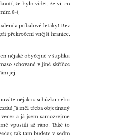
koutí, že bylo vidět, že ví, co
ením 8-(
alení a příbalové letáky! Bez
při překročení vnější hranice,
jen nějaké obyčejné v šuplíku
 maso schované v jiné skříňce
Vám jej.
mlouváte nějakou schůzku nebo
jezdu! Já měl třeba objednaný
t večer a já jsem samozřejmě
mě vpustili až ráno. Také to
 večer, tak tam budete v sedm