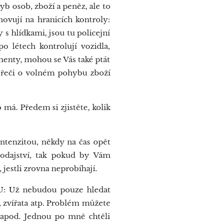
 osob, zboží a peněz, ale to
ovují na hranicích kontroly:
 s hlídkami, jsou tu policejní
o létech kontrolují vozidla,
menty, mohou se Vás také ptát
ty řeči o volném pohybu zboží
 má. Předem si zjistěte, kolik
ntenzitou, někdy na čas opět
vodajství, tak pokud by Vám
 jestli zrovna neprobíhají.
U: Už nebudou pouze hledat
y, zvířata atp. Problém můžete
i apod. Jednou po mně chtěli