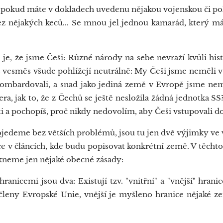
 pokud máte v dokladech uvedenu nějakou vojenskou či poli
 bez nějakých keců... Se mnou jel jednou kamarád, který 
, že jsme Češi: Různé národy na sebe nevraží kvůli hist
vesměs všude pohlížejí neutrálně: My Češi jsme neměli v 
bombardovali, a snad jako jediná země v Evropě jsme nem
ra, jak to, že z Čechů se ještě nesložila žádná jednotka S
čti a pochopíš, proč nikdy nedovolím, aby Češi vstupovali do
jedeme bez větších problémů, jsou tu jen dvě výjimky ve
e v článcích, kde budu popisovat konkrétní země. V těchto 
ekneme jen nějaké obecné zásady:
anicemi jsou dva: Existují tzv. "vnitřní" a "vnější" hranic
 členy Evropské Unie, vnější je myšleno hranice nějaké z