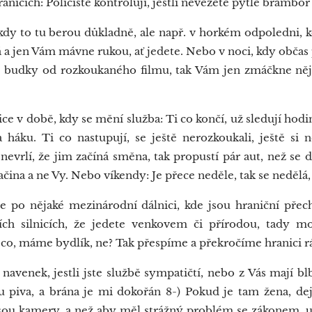
ranicích: Policisté kontrolují, jestli nevezete pytle brambor
dy to tu berou důkladně, ale např. v horkém odpoledni, 
 a jen Vám mávne rukou, ať jedete. Nebo v noci, kdy občas 
é budky od rozkoukaného filmu, tak Vám jen zmáčkne něj
ce v době, kdy se mění služba: Ti co končí, už sledují hod
háku. Ti co nastupují, se ještě nerozkoukali, ještě si n
 nevrlí, že jim začíná směna, tak propustí pár aut, než se
čina a ne Vy. Nebo víkendy: Je přece neděle, tak se nedělá, 
po nějaké mezinárodní dálnici, kde jsou hraniční přec
ích silnicích, že jedete venkovem či přírodou, tady 
o, máme bydlík, ne? Tak přespíme a překročíme hranici rá
navenek, jestli jste službě sympatičtí, nebo z Vás mají bl
piva, a brána je mi dokořán 8-) Pokud je tam žena, dejt
jsou kamery, a než aby měl strážný problém se zákonem, u