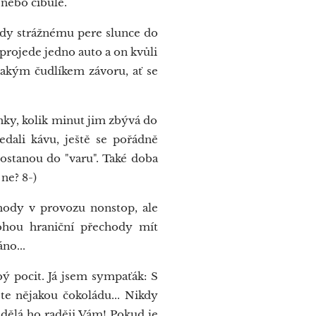
 nebo cibule.
kdy strážnému pere slunce do
projede jedno auto a on kvůli
akým čudlíkem závoru, ať se
inky, kolik minut jim zbývá do
edali kávu, ještě se pořádně
 dostanou do "varu". Také doba
ne? 8-)
hody v provozu nonstop, ale
mohou hraniční přechody mít
no...
bý pocit. Já jsem sympaťák: S
e nějakou čokoládu... Nikdy
dělá ho raději Vám! Pokud je