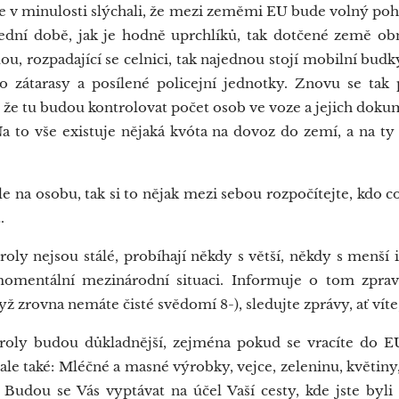
 v minulosti slýchali, že mezi zeměmi EU bude volný pohyb
lední době, jak je hodně uprchlíků, tak dotčené země obn
lou, rozpadající se celnici, tak najednou stojí mobilní budky
o zátarasy a posílené policejní jednotky. Znovu se tak p
o, že tu budou kontrolovat počet osob ve voze a jejich doku
 Na to vše existuje nějaká kvóta na dovoz do zemí, a na 
 na osobu, tak si to nějak mezi sebou rozpočítejte, kdo co
.
 nejsou stálé, probíhají někdy s větší, někdy s menší i
a momentální mezinárodní situaci. Informuje o tom zpra
ž zrovna nemáte čisté svědomí 8-), sledujte zprávy, ať víte,
roly budou důkladnější, zejména pokud se vracíte do E
, ale také: Mléčné a masné výrobky, vejce, zeleninu, květin
Budou se Vás vyptávat na účel Vaší cesty, kde jste byl