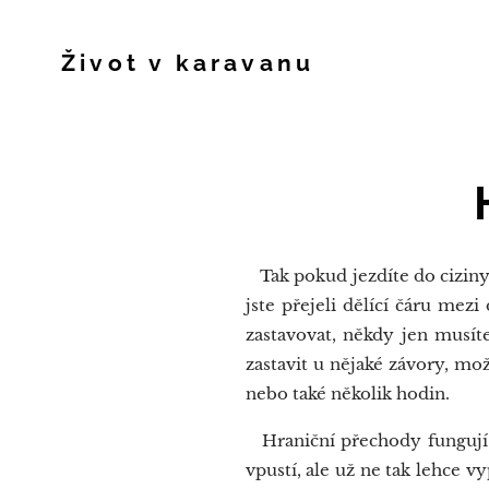
Život v karavanu
Tak pokud jezdíte do ciziny
jste přejeli dělící čáru mez
zastavovat, někdy jen musít
zastavit u nějaké závory, mo
nebo také několik hodin.
Hraniční přechody fungují č
vpustí, ale už ne tak lehce v