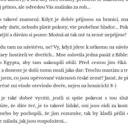
j přímo, ale odvedou Vás malinko za roh...
 takové znamení: Když je dobře přijmou na hranici, z
ady dařit, nebudu platit pokuty, vše proběhne hladce... Po
nější a dávám si pozor: Možná až tak mě ta země nepřijme?
edu tam na návštěvu, ne? Vy, když jdete k někomu na návště
y hostiteli ve dveřích... Mne oslovila jedna pasáž z Bible:
o Egypta, aby tam nakoupili obilí. Před cestou jim řík
a doneste je dolů tomu muži jako dar: Trochu mastixu a t
 jsem, co jsou opěvované vzácnosti české země? Jasně, že piv
ečně mi všude otevíralo dveře, nejen na hranicích! 8-)
aké dobré vycítit, jestli si spíše pokecat s tou slu
e, že dáte řeč, je to takové lidské, oni jsou rádi za kon
ebo by pochopili, že jim rozumíte, tak by kladli příliš 
je nálada, jak jsou rozpoloženi...