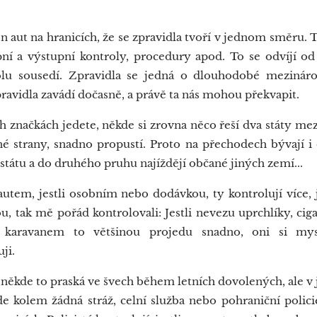
n aut na hranicích, že se zpravidla tvoří v jednom směru. T
pní a výstupní kontroly, procedury apod. To se odvíjí o
polu sousedí. Zpravidla se jedná o dlouhodobé mezináro
ravidla zavádí dočasně, a právě ta nás mohou překvapit.
 značkách jedete, někde si zrovna něco řeší dva státy mezi 
něné strany, snadno propustí. Proto na přechodech bývají 
státu a do druhého pruhu najíždějí občané jiných zemí...
tem, jestli osobním nebo dodávkou, ty kontrolují více, j
, tak mě pořád kontrolovali: Jestli nevezu uprchlíky, ciga
m karavanem to většinou projedu snadno, oni si mys
ji.
 někde to praská ve švech během letních dovolených, ale v
e kolem žádná stráž, celní služba nebo pohraniční policie