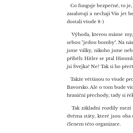
Co funguje bezpečně, to je,
zasalutují a nechají Vás jet
dostali všude 8-)
Výhoda, kterou máme my, je
sebou "jedou bomby". Na nás 
jsme války, nikoho jsme ne
příběh: Hitler se ptal Himmle
jsi Švejka? Ne? Tak si ho pře
Takže většinou to všude pro
Bavorsko. Ale o tom bude víc
hraniční přechody, tady si ř
Tak základní rozdíly mezi hr
dvěma státy, které jsou oba
členem této organizace.