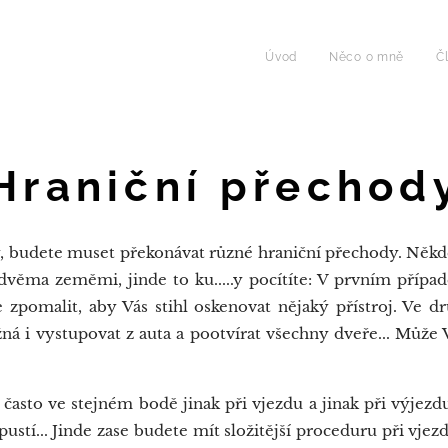
Úvod
Něco o mně
Č
Hraniční přechod
, budete muset překonávat různé hraniční přechody. Někde
i dvěma zeměmi, jinde to ku.....y pocítíte: V prvním přípa
e zpomalit, aby Vás stihl oskenovat nějaký přístroj. Ve
žná i vystupovat z auta a pootvírat všechny dveře... Může 
asto ve stejném bodě jinak při vjezdu a jinak při výjez
ypustí... Jinde zase budete mít složitější proceduru při vjez