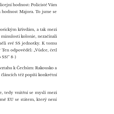
cejní hodnost: Policisté Vám
má hodnost Majora. To jsme se
orickým křivdám, a tak mezi
minulosti kolonie, nezačínali
ěli své SS jednotky. K tomu
S? Ten odpověděl: „Vůdce, četl
 SS!" 8-)
 vztahu k Čechům: Rakousko a
článcích též popíši konkrétní
e, tedy vnitřní se myslí mezi
emě EU se státem, který není