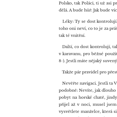
Polsko, tak Poláci, ti už asi 
dělá. A bude hůř: Jak bude víc
Léky: Ty se dost kontrolují.
toho oni neví, co to je za pr
tak té vnitřní.
Další, co dost kontrolují, t
v karavanu, pro běžné použit
8-). Jestli máte nějaký suven
Takže pár pravidel pro přes
Nevěřte navigaci. Jestli ta 
podobně: Nevíte, jak dlouho 
pobyt na horské chatě, jind
přijel až v noci, musel jse
vysvětlete manželce, která s