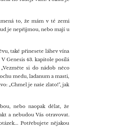
namená to, že mám v té zemi
kud je nepřijmou, nebo mají u
vu, také přinesete láhev vína
 V Genesis 43. kapitole posílá
á: „Vezměte si do nádob něco
rochu medu, ladanum a masti,
o: „Chmel je naše zlato!", jak
žbou, nebo naopak dělat, že
takt a nebudou Vás otravovat.
otázek... Potřebujete nějakou